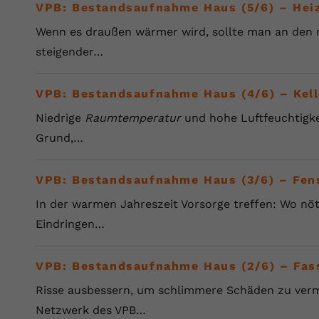
VPB: Bestandsaufnahme Haus (5/6) – Hei
Anbieter
Youtube.com
Wenn es draußen wärmer wird, sollte man an den 
steigender…
Laufzeit
Session
YouTube setzt diesen Cookie, um die
VPB: Bestandsaufnahme Haus (4/6) – Kell
Zweck
Videopräferenzen des Nutzers zu speichern,
Niedrige
Raumtemperatur
und hohe Luftfeuchtigke
der eingebettete YouTube-Videos verwendet.
Grund,…
VPB: Bestandsaufnahme Haus (3/6) – Fen
In der warmen Jahreszeit Vorsorge treffen: Wo nö
Eindringen…
VPB: Bestandsaufnahme Haus (2/6) – Fa
Risse ausbessern, um schlimmere Schäden zu ver
Netzwerk des VPB…