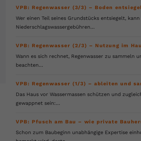
Wir verwenden auf unserer Website externe Inhalte, um Ihnen
generierte ID, für die historische
Laufzeit
90 Tage
Zweck
VPB: Regenwasser (3/3) – Boden entsiege
zusätzliche Informationen anzubieten.
Speicherung Ihrer vorgenommen
Einstellungen, falls der Webseiten-Betreiber
Wird von Google Ads für das Conversion-
Wer einen Teil seines Grundstücks entsiegelt, kan
Name
Cookie-Informationen anzeigen
vuid
dies eingestellt hat.
Zweck
Tracking verwendet, um Werbeklicks der
Niederschlagswassergebühren…
Nutzung auf unserer Website zuzuordnen.
Anbieter
vimeo.com
Name
fe_typo_user
VPB: Regenwasser (2/3) – Nutzung im Ha
Laufzeit
2 Jahre
Wann es sich rechnet, Regenwasser zu sammeln u
Anbieter
VPB.de
Vimeo installiert dieses Cookie, um
beachten…
Tracking-Informationen zu sammeln, indem
Laufzeit
Session
Zweck
es eine eindeutige ID zum Einbetten von
Videos auf der Website setzt.
VPB: Regenwasser (1/3) – ableiten und s
Dieses Cookie wird verwendet, um die
Zweck
Speicherung von Benutzereinstellungen zu
Das Haus vor Wassermassen schützen und zugleich
ermöglichen.
Name
CONSENT
gewappnet sein:…
Anbieter
youtube.com
VPB: Pfusch am Bau – wie private Bauher
Laufzeit
2 Jahre
Schon zum Baubeginn unabhängige Expertise einho