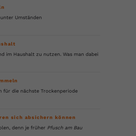
ln
n unter Umständen
ushalt
nd im Haushalt zu nutzen. Was man dabei
ammeln
 für die nächste Trockenperiode
ren sich absichern können
len, denn je früher
Pfusch am Bau