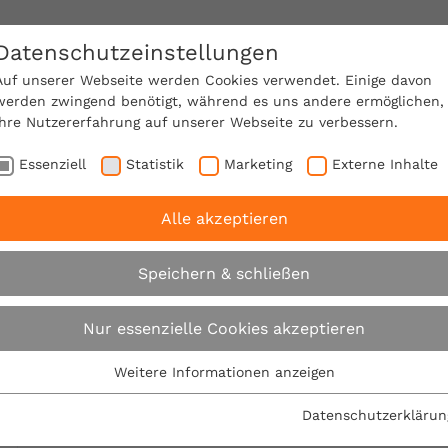
Datenschutzeinstellungen
SACHVERSTÄNDIGE FINDEN!
Auf unserer Webseite werden Cookies verwendet. Einige davon
werden zwingend benötigt, während es uns andere ermöglichen,
Ihre Nutzererfahrung auf unserer Webseite zu verbessern.
e Mitgliedschaft
Über den VPB
Ratgeber
Essenziell
Statistik
Marketing
Externe Inhalte
Alle akzeptieren
ittwoch
Archiv
Speichern & schließen
Expertenrat am
Nur essenzielle Cookies akzeptieren
Weitere Informationen anzeigen
Essenziell
Essenzielle Cookies werden für grundlegende Funktionen der
Datenschutzerklärun
Hier finden Sie immer die aktuellen Artikel aus un
Webseite benötigt. Dadurch ist gewährleistet, dass die