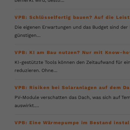
bemerkt wird, desto…
YouTube setzt dieses Cookie über
Zweck
eingebettete YouTube-Videos und registriert
anonyme statistische Daten.
VPB: Schlüsselfertig bauen? Auf die Lei
Die eigenen Erwartungen und das Budget sind der M
Name
yt-remote-device-id
günstigen…
Anbieter
Youtube.com
VPB: KI am Bau nutzen? Nur mit Know-ho
Laufzeit
Session
KI-gestützte Tools können den Zeitaufwand für ein
reduzieren. Ohne…
YouTube setzt diesen Cookie, um die
Videopräferenzen des Benutzers zu
Zweck
speichern, der eingebettete YouTube-Videos
VPB: Risiken bei Solaranlagen auf dem Da
verwendet.
PV-Module verschatten das Dach, was sich auf Tem
auswirkt.…
Name
yt.innertube::requests
Anbieter
youtube.com
VPB: Eine Wärmepumpe im Bestand install