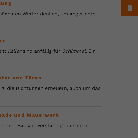
zung
M
nächsten Winter denken, um angesichts
er
it:
Keller
sind anfällig für
Schimmel
. Ein
ster und Türen
tig, die Dichtungen erneuern, auch um das
ssade und Mauerwerk
meiden: Bausachverständige aus dem