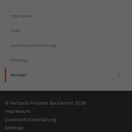
Anbieter
youtube.com
Impressum
Laufzeit
2 Jahre
AGB
YouTube setzt dieses Cookie über
Zweck
eingebettete YouTube-Videos und
Datenschutzerklärung
registriert anonyme statistische Daten.
Sitemap
Name
yt-remote-device-id
(current)
Kontakt
Anbieter
Youtube.com
Laufzeit
Session
© Verband Privater Bauherren 2026
YouTube setzt diesen Cookie, um die
Videopräferenzen des Benutzers zu
Impressum
Zweck
speichern, der eingebettete YouTube-
Datenschutzerklärung
Videos verwendet.
Sitemap