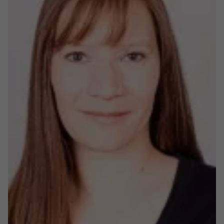
registriert eine eindeutige ID, um
Zweck
Daten darüber zu speichern, welche
Videos von YouTube der Nutzer
gesehen hat.
Name
yt-remote-connected-devices
Anbieter
Youtube.com
Laufzeit
Session
YouTube setzt diesen Cookie, um die
Videopräferenzen des Nutzers zu
Zweck
speichern, der eingebettete YouTube-
Videos verwendet.