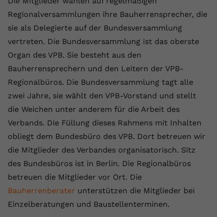
Die Mitglieder wählen auf regelmäßigen
Laufzeit
1 Jahr
Name
Cookie-Informationen anzeigen
_gcl au
Zweck
wiederzuerkennen und statistische
Regionalversammlungen ihre Bauherrensprecher, die
Informationen zur Nutzung der
Dieser Wert speichert Ihre Consent-
Anbieter
Google Ads
sie als Delegierte auf der Bundesversammlung
Externe Inhalte
Website zu erfassen.
Einstellungen. Unter anderem eine
vertreten. Die Bundesversammlung ist das oberste
Wir verwenden auf unserer Website externe Inhalte,
zufällig generierte ID, für die
Laufzeit
90 Tage
um Ihnen zusätzliche Informationen anzubieten.
Organ des VPB. Sie besteht aus den
Zweck
historische Speicherung Ihrer
vorgenommen Einstellungen, falls der
Wird von Google Ads für das
Bauherrensprechern und den Leitern der VPB-
Name
Cookie-Informationen anzeigen
vuid
Webseiten-Betreiber dies eingestellt
Conversion-Tracking verwendet, um
Regionalbüros. Die Bundesversammlung tagt alle
Zweck
hat.
Werbeklicks der Nutzung auf unserer
Anbieter
vimeo.com
zwei Jahre, sie wählt den VPB-Vorstand und stellt
Website zuzuordnen.
die Weichen unter anderem für die Arbeit des
Laufzeit
2 Jahre
Name
fe_typo_user
Verbands. Die Füllung dieses Rahmens mit Inhalten
Vimeo installiert dieses Cookie, um
obliegt dem Bundesbüro des VPB. Dort betreuen wir
Anbieter
VPB.de
Tracking-Informationen zu sammeln,
die Mitglieder des Verbandes organisatorisch. Sitz
Zweck
indem es eine eindeutige ID zum
Laufzeit
Session
des Bundesbüros ist in Berlin. Die Regionalbüros
Einbetten von Videos auf der Website
betreuen die Mitglieder vor Ort. Die
setzt.
Dieses Cookie wird verwendet, um die
Bauherrenberater
unterstützen die Mitglieder bei
Zweck
Speicherung von
Benutzereinstellungen zu ermöglichen.
Einzelberatungen und Baustellenterminen.
Name
CONSENT