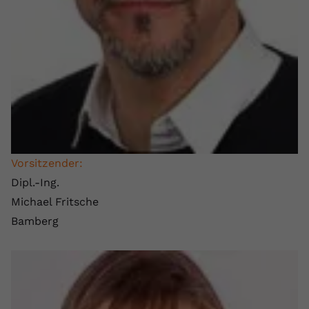
Name
yt.innertube::requests
Anbieter
youtube.com
Laufzeit
Session
Dieser von YouTube gesetzte Cookie
registriert eine eindeutige ID, um
Zweck
Daten darüber zu speichern, welche
Videos von YouTube der Nutzer
Vorsitzender:
gesehen hat.
Dipl.-Ing.
Michael Fritsche
Name
yt.innertube::nextId
Bamberg
Anbieter
Youtube.com
Laufzeit
Session
Dieser von YouTube gesetzte Cookie