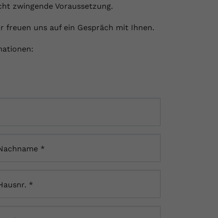
icht zwingende Voraussetzung.
ir freuen uns auf ein Gespräch mit Ihnen.
mationen:
Nachname
*
Hausnr.
*