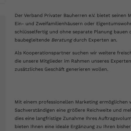
Webseite einwandfrei funktioniert.
Name
Cookie-Informationen anzeigen
cookie_optin
Der Verband Privater Bauherren e.V. bietet seinen 
Ein- und Zweifamilienhäusern oder Eigentumswohn
Anbieter
VPB.de
Statistik
schlüsselfertig und ohne separate Planung bauen
Diese Technologien ermöglichen es uns, die Nutzung der
Laufzeit
1 Jahr
baubegleitende
Beratung
durch Experten an.
Website zu analysieren, um die Leistung zu messen und zu
verbessern.
Dieses Cookie wird verwendet, um Ihre
Als Kooperationspartner suchen wir weitere freisc
Zweck
Cookie-Einstellungen für diese Website zu
die unsere Mitglieder im Rahmen unseres Experten
Name
Cookie-Informationen anzeigen
_ga
speichern.
zusätzliches Geschäft generieren wollen.
Anbieter
Google Analytics 4
Marketing
Name
SgCookieOptin.lastPreferences
Marketing-Cookies ermöglichen es uns, Ihnen relevante
Laufzeit
2 Jahre
Werbung anzuzeigen und den Erfolg unserer Werbekampagnen
Anbieter
VPB.de
zu messen.
Wird von Google Analytics 4 verwendet, um
Mit einem professionellen Marketing ermöglichen w
Nutzer wiederzuerkennen und statistische
Laufzeit
1 Jahr
Zweck
Name
Cookie-Informationen anzeigen
_gcl au
Sachverständigen eine größere Reichweite und meh
Informationen zur Nutzung der Website zu
erfassen.
dies eine langfristige Zunahme Ihres Auftragsvolu
Dieser Wert speichert Ihre Consent-
Anbieter
Google Ads
Externe Inhalte
bieten Ihnen eine ideale Ergänzung zu Ihren bishe
Einstellungen. Unter anderem eine zufällig