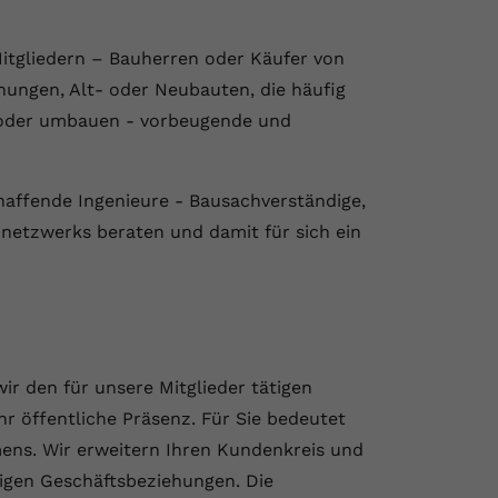
Mitgliedern – Bauherren oder Käufer von
ungen, Alt- oder Neubauten, die häufig
 oder umbauen - vorbeugende und
haffende Ingenieure - Bausachverständige,
netzwerks beraten und damit für sich ein
ir den für unsere Mitglieder tätigen
r öffentliche Präsenz. Für Sie bedeutet
mens. Wir erweitern Ihren Kundenkreis und
rigen Geschäftsbeziehungen. Die