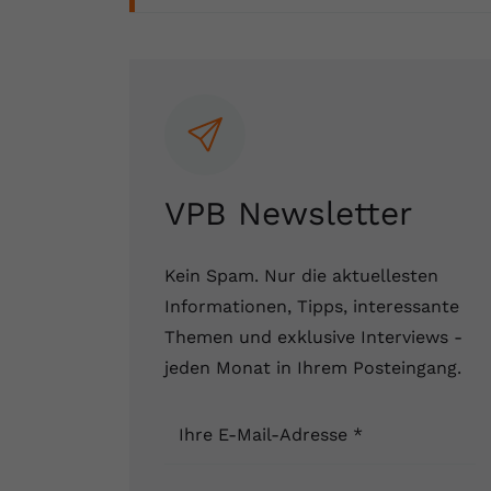
Fertighaus oder Massivhaus
Baumängel
Bauschäden
Barrierefrei wohnen
Vorteile und Kosten
Bauen und Wohnen in Deutschland
Förderprogramme
Hochwasserschutz
Bauabnahme
Schadstoffe
Kostenloses Informationsmaterial
Versicherungen
Baufinanzierung Beratung
Baukosten
Altbau & Sanierung
Noch Fragen?
Bauherrenwettbewerbe
Gutachter für Schimmel
Gewinner Bauherrenwettbewerbe
VPB Newsletter
Blower Door Test
Bauherrentagebuch by VPB
Kein Spam. Nur die aktuellesten
Thermografie
Angebote unserer Netzwerkpartner
Informationen, Tipps, interessante
Themen und exklusive Interviews -
Dachausbau
Kooperationen und Links
jeden Monat in Ihrem Posteingang.
Ihre E-Mail-Adresse
*