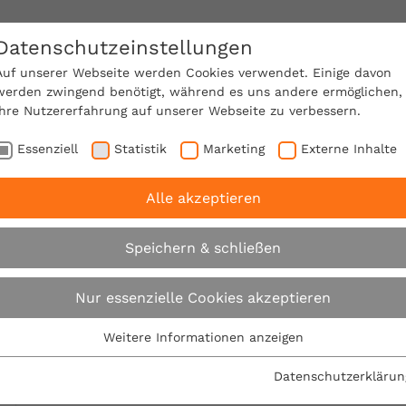
Datenschutzeinstellungen
SACHVERSTÄNDIGE FINDEN!
Auf unserer Webseite werden Cookies verwendet. Einige davon
werden zwingend benötigt, während es uns andere ermöglichen,
Ihre Nutzererfahrung auf unserer Webseite zu verbessern.
e Mitgliedschaft
Über den VPB
Ratgeber
Essenziell
Statistik
Marketing
Externe Inhalte
Alle akzeptieren
rden
Speichern & schließen
Berater werden
Nur essenzielle Cookies akzeptieren
Weitere Informationen anzeigen
Essenziell
Essenzielle Cookies werden für grundlegende Funktionen der
Datenschutzerklärun
Drucken
Link kopieren
Webseite benötigt. Dadurch ist gewährleistet, dass die