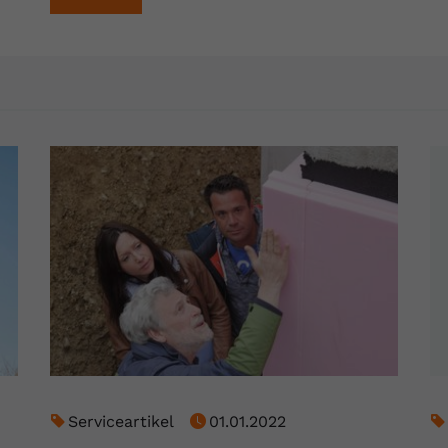
Laufzeit
Session
Dieser von YouTube gesetzte Cookie
registriert eine eindeutige ID, um Daten
Zweck
darüber zu speichern, welche Videos von
YouTube der Nutzer gesehen hat.
Name
yt.innertube::nextId
Anbieter
Youtube.com
Laufzeit
Session
Dieser von YouTube gesetzte Cookie
registriert eine eindeutige ID, um Daten
Zweck
darüber zu speichern, welche Videos von
YouTube der Nutzer gesehen hat.
Serviceartikel
01.01.2022
Name
yt-remote-connected-devices