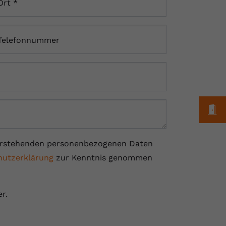
Ort
*
Telefonnummer
M
r vorstehenden personenbezogenen Daten
utzerklärung
zur Kenntnis genommen
r.