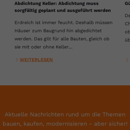
Abdichtung Keller: Abdichtung muss
Gü
sorgfältig geplant und ausgeführt werden
Anbieter
Youtube.com
De
Erdreich ist immer feucht. Deshalb müssen
Laufzeit
Session
Ch
Häuser zum Baugrund hin abgedichtet
ob
YouTube setzt diesen Cookie, um die
werden. Das gilt für alle Bauten, gleich ob
üb
Zweck
Videopräferenzen des Nutzers zu speichern,
sie mit oder ohne Keller…
der eingebettete YouTube-Videos verwendet.
WEITERLESEN
Aktuelle Nachrichten rund um die Themen
bauen, kaufen, modernisieren - aber sicher!