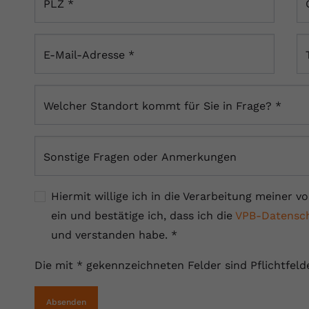
PLZ
*
YouTube setzt dieses Cookie über
Zweck
eingebettete YouTube-Videos und registriert
anonyme statistische Daten.
E-Mail-Adresse
*
Name
yt-remote-device-id
Welcher Standort kommt für Sie in Frage?
*
Anbieter
Youtube.com
Laufzeit
Session
Sonstige Fragen oder Anmerkungen
YouTube setzt diesen Cookie, um die
Videopräferenzen des Benutzers zu
Zweck
Hiermit willige ich in die Verarbeitung meine
speichern, der eingebettete YouTube-Videos
verwendet.
ein und bestätige ich, dass ich die
VPB-Datensch
und verstanden habe.
*
Name
yt.innertube::requests
Die mit * gekennzeichneten Felder sind Pflichtfelde
Anbieter
youtube.com
Absenden