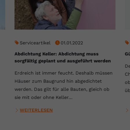
Laufzeit
Session
Dieser von YouTube gesetzte Cookie
registriert eine eindeutige ID, um Daten
Zweck
darüber zu speichern, welche Videos von
YouTube der Nutzer gesehen hat.
Serviceartikel
01.01.2022
Name
yt.innertube::nextId
Abdichtung Keller: Abdichtung muss
Gü
sorgfältig geplant und ausgeführt werden
Anbieter
Youtube.com
De
Erdreich ist immer feucht. Deshalb müssen
Ch
Laufzeit
Session
Häuser zum Baugrund hin abgedichtet
ob
werden. Das gilt für alle Bauten, gleich ob
üb
Dieser von YouTube gesetzte Cookie
registriert eine eindeutige ID, um Daten
sie mit oder ohne Keller…
Zweck
darüber zu speichern, welche Videos von
YouTube der Nutzer gesehen hat.
WEITERLESEN
Name
yt-remote-connected-devices