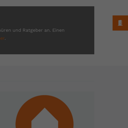
M
hüren und Ratgeber an. Einen
er
.