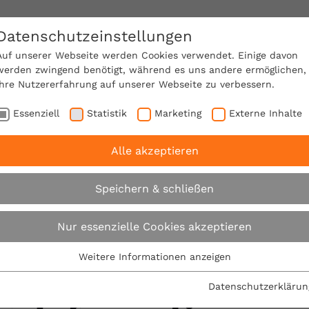
Datenschutzeinstellungen
SACHVERSTÄNDIGE FINDEN!
Auf unserer Webseite werden Cookies verwendet. Einige davon
werden zwingend benötigt, während es uns andere ermöglichen,
Ihre Nutzererfahrung auf unserer Webseite zu verbessern.
e Mitgliedschaft
Über den VPB
Karriere
Essenziell
Statistik
Marketing
Externe Inhalte
Alle akzeptieren
loses Informationsmaterial
Speichern & schließen
Bestellen Sie u
Nur essenzielle Cookies akzeptieren
Weitere Informationen anzeigen
kostenloses
Essenziell
Essenzielle Cookies werden für grundlegende Funktionen der
Datenschutzerklärun
Webseite benötigt. Dadurch ist gewährleistet, dass die