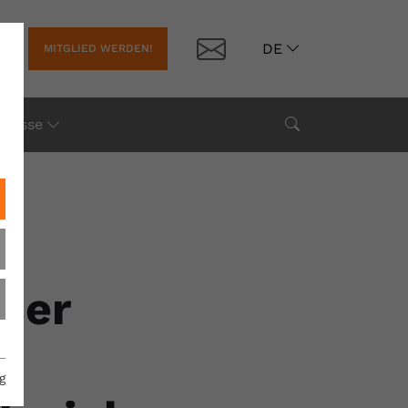
Kontakt
DE
MITGLIED WERDEN!
Suche
Presse
nser
g