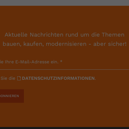
Anbieter
Youtube.com
Laufzeit
Session
Aktuelle Nachrichten rund um die Themen
YouTube setzt diesen Cookie, um die
Zweck
Videopräferenzen des Nutzers zu speichern,
bauen, kaufen, modernisieren - aber sicher!
der eingebettete YouTube-Videos verwendet.
ie Ihre E-Mail-Adresse ein.
*
 Sie die
DATENSCHUTZINFORMATIONEN
.
BONNIEREN