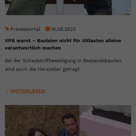
registriert eine eindeutige ID, um
Zweck
Daten darüber zu speichern, welche
Videos von YouTube der Nutzer
gesehen hat.
Presseportal
16.08.2023
VPB warnt – Baulaien nicht für Altlasten alleine
Name
yt-remote-connected-devices
verantwortlich machen
Anbieter
Youtube.com
Bei der Schadstoffbeseitigung in Bestandsbauten
sind auch die Hersteller gefragt
Laufzeit
Session
YouTube setzt diesen Cookie, um die
Videopräferenzen des Nutzers zu
WEITERLESEN
Zweck
speichern, der eingebettete YouTube-
Videos verwendet.