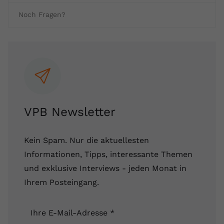
Anbieter
youtube.com
Noch Fragen?
Laufzeit
2 Jahre
YouTube setzt dieses Cookie über
Zweck
eingebettete YouTube-Videos und
registriert anonyme statistische Daten.
VPB Newsletter
Name
yt-remote-device-id
Anbieter
Youtube.com
Kein Spam. Nur die aktuellesten
Laufzeit
Session
Informationen, Tipps, interessante Themen
und exklusive Interviews - jeden Monat in
YouTube setzt diesen Cookie, um die
Ihrem Posteingang.
Videopräferenzen des Benutzers zu
Zweck
speichern, der eingebettete YouTube-
Videos verwendet.
Ihre E-Mail-Adresse
*