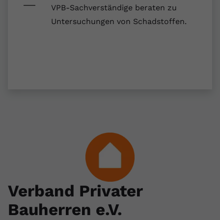
registriert eine eindeutige ID, um
VPB-Sachverständige beraten zu
Zweck
Daten darüber zu speichern, welche
Untersuchungen von Schadstoffen.
Videos von YouTube der Nutzer
gesehen hat.
Name
yt-remote-connected-devices
Anbieter
Youtube.com
Laufzeit
Session
YouTube setzt diesen Cookie, um die
Videopräferenzen des Nutzers zu
Zweck
speichern, der eingebettete YouTube-
Videos verwendet.
Verband Privater
Bauherren e.V.