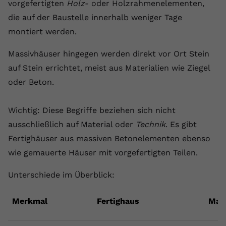
vorgefertigten
Holz
- oder Holzrahmenelementen,
registriert eine eindeutige ID, um
die auf der Baustelle innerhalb weniger Tage
Zweck
Daten darüber zu speichern, welche
Videos von YouTube der Nutzer
montiert werden.
gesehen hat.
Massivhäuser hingegen werden direkt vor Ort Stein
auf Stein errichtet, meist aus Materialien wie Ziegel
Name
yt-remote-connected-devices
oder Beton.
Anbieter
Youtube.com
Wichtig: Diese Begriffe beziehen sich nicht
Laufzeit
Session
ausschließlich auf Material oder
Technik
. Es gibt
Fertighäuser aus massiven Betonelementen ebenso
YouTube setzt diesen Cookie, um die
Videopräferenzen des Nutzers zu
wie gemauerte Häuser mit vorgefertigten Teilen.
Zweck
speichern, der eingebettete YouTube-
Videos verwendet.
Unterschiede im Überblick:
Merkmal
Fertighaus
Mas