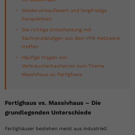
Name
yt.innertube::requests
Wiederverkaufswert und langfristige
Perspektiven
Anbieter
youtube.com
Die richtige Entscheidung mit
Laufzeit
Session
Sachverständigen aus dem VPB-Netzwerk
treffen
Dieser von YouTube gesetzte Cookie
registriert eine eindeutige ID, um
Häufige Fragen von
Zweck
Daten darüber zu speichern, welche
Verbraucherbauherren zum Thema
Videos von YouTube der Nutzer
Massivhaus vs. Fertighaus
gesehen hat.
Name
yt.innertube::nextId
Fertighaus vs. Massivhaus – Die
Anbieter
Youtube.com
grundlegenden Unterschiede
Laufzeit
Session
Fertighäuser bestehen meist aus industriell
Dieser von YouTube gesetzte Cookie