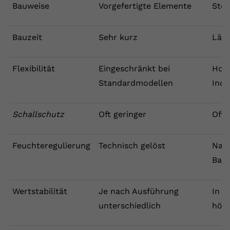
Bauweise
Vorgefertigte Elemente
Stei
Bauzeit
Sehr kurz
Län
Flexibilität
Eingeschränkt bei
Hoh
Standardmodellen
Indi
Schallschutz
Oft geringer
Oft 
Feuchteregulierung
Technisch gelöst
Natü
Baus
Wertstabilität
Je nach Ausführung
In d
unterschiedlich
höh