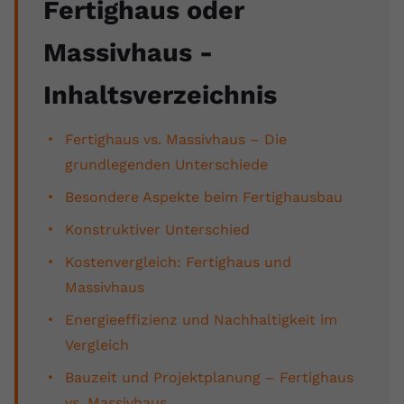
Fertighaus oder
Anbieter
youtube.com
Massivhaus -
Laufzeit
2 Jahre
Inhaltsverzeichnis
YouTube setzt dieses Cookie über
Zweck
eingebettete YouTube-Videos und
Fertighaus vs. Massivhaus – Die
registriert anonyme statistische Daten.
grundlegenden Unterschiede
Besondere Aspekte beim Fertighausbau
Name
yt-remote-device-id
Konstruktiver Unterschied
Anbieter
Youtube.com
Kostenvergleich: Fertighaus und
Laufzeit
Session
Massivhaus
YouTube setzt diesen Cookie, um die
Energieeffizienz und Nachhaltigkeit im
Videopräferenzen des Benutzers zu
Zweck
Vergleich
speichern, der eingebettete YouTube-
Videos verwendet.
Bauzeit und Projektplanung – Fertighaus
vs. Massivhaus