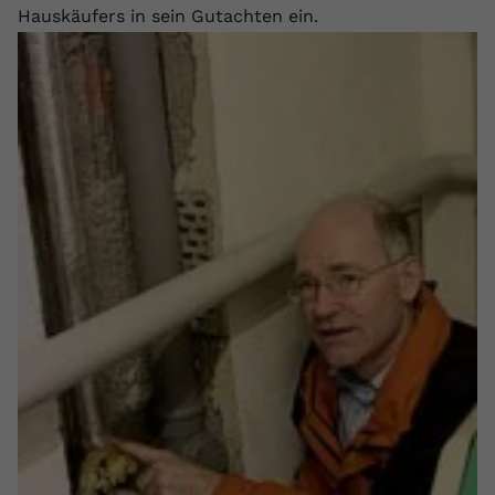
Hauskäufers in sein Gutachten ein.
Name
yt.innertube::requests
Anbieter
youtube.com
Laufzeit
Session
Dieser von YouTube gesetzte Cookie
registriert eine eindeutige ID, um
Zweck
Daten darüber zu speichern, welche
Videos von YouTube der Nutzer
gesehen hat.
Name
yt.innertube::nextId
Anbieter
Youtube.com
Laufzeit
Session
Dieser von YouTube gesetzte Cookie