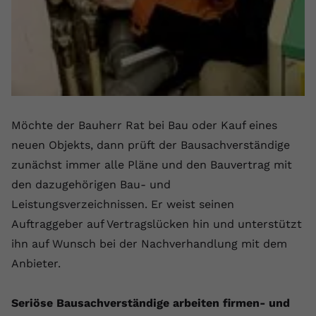
registriert eine eindeutige ID, um
Zweck
Daten darüber zu speichern, welche
Videos von YouTube der Nutzer
gesehen hat.
Name
yt-remote-connected-devices
Möchte der Bauherr Rat bei Bau oder Kauf eines
Anbieter
Youtube.com
neuen Objekts, dann prüft der Bausachverständige
Laufzeit
Session
zunächst immer alle Pläne und den Bauvertrag mit
den dazugehörigen Bau- und
YouTube setzt diesen Cookie, um die
Leistungsverzeichnissen. Er weist seinen
Videopräferenzen des Nutzers zu
Zweck
Auftraggeber auf Vertragslücken hin und unterstützt
speichern, der eingebettete YouTube-
Videos verwendet.
ihn auf Wunsch bei der Nachverhandlung mit dem
Anbieter.
Seriöse Bausachverständige arbeiten firmen- und