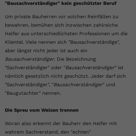
Laufzeit
1 Jahr
Name
Cookie-Informationen anzeigen
_gcl au
"Bausachverständiger" kein geschützter Beruf
Zweck
wiederzuerkennen und statistische
Informationen zur Nutzung der
Dieser Wert speichert Ihre Consent-
Anbieter
Google Ads
Um private Bauherren vor solchen Reinfällen zu
Externe Inhalte
Website zu erfassen.
Einstellungen. Unter anderem eine
bewahren, bemühen sich inzwischen zahlreiche
Wir verwenden auf unserer Website externe Inhalte,
zufällig generierte ID, für die
Laufzeit
90 Tage
um Ihnen zusätzliche Informationen anzubieten.
Helfer aus unterschiedlichsten Professionen um die
Zweck
historische Speicherung Ihrer
vorgenommen Einstellungen, falls der
Wird von Google Ads für das
Klientel. Viele nennen sich "Bausachverständige",
Name
Cookie-Informationen anzeigen
vuid
Webseiten-Betreiber dies eingestellt
Conversion-Tracking verwendet, um
aber längst nicht jeder ist auch ein
Zweck
hat.
Werbeklicks der Nutzung auf unserer
Anbieter
vimeo.com
Bausachverständiger
. Die Bezeichnung
Website zuzuordnen.
"Sachverständiger" oder "
Bausachverständiger
" ist
Laufzeit
2 Jahre
Name
fe_typo_user
nämlich gesetzlich nicht geschützt. Jeder darf sich
"Sachverständiger", "
Bausachverständiger
" und
Vimeo installiert dieses Cookie, um
Anbieter
VPB.de
Tracking-Informationen zu sammeln,
"Baugutachter" nennen.
Zweck
indem es eine eindeutige ID zum
Laufzeit
Session
Einbetten von Videos auf der Website
Die Spreu vom Weizen trennen
setzt.
Dieses Cookie wird verwendet, um die
Zweck
Speicherung von
Woran also erkennt der Bauherr den Helfer mit
Benutzereinstellungen zu ermöglichen.
Name
CONSENT
wahrem Sachverstand, den "echten"