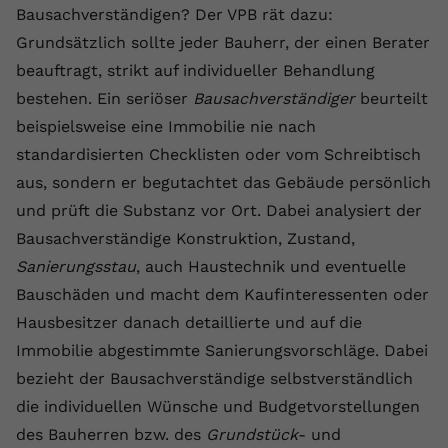
Bausachverständigen? Der VPB rät dazu:
Anbieter
youtube.com
Grundsätzlich sollte jeder Bauherr, der einen Berater
Laufzeit
2 Jahre
beauftragt, strikt auf individueller Behandlung
bestehen. Ein seriöser
Bausachverständiger
beurteilt
YouTube setzt dieses Cookie über
beispielsweise eine Immobilie nie nach
Zweck
eingebettete YouTube-Videos und
standardisierten Checklisten oder vom Schreibtisch
registriert anonyme statistische Daten.
aus, sondern er begutachtet das Gebäude persönlich
und prüft die Substanz vor Ort. Dabei analysiert der
Name
yt-remote-device-id
Bausachverständige Konstruktion, Zustand,
Anbieter
Youtube.com
Sanierungsstau
, auch Haustechnik und eventuelle
Bauschäden und macht dem Kaufinteressenten oder
Laufzeit
Session
Hausbesitzer danach detaillierte und auf die
YouTube setzt diesen Cookie, um die
Immobilie abgestimmte Sanierungsvorschläge. Dabei
Videopräferenzen des Benutzers zu
bezieht der Bausachverständige selbstverständlich
Zweck
speichern, der eingebettete YouTube-
die individuellen Wünsche und Budgetvorstellungen
Videos verwendet.
des Bauherren bzw. des
Grundstück
- und