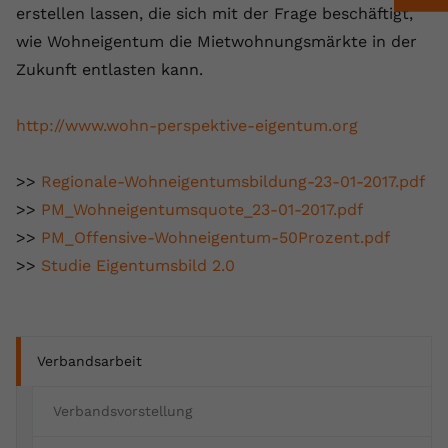
erstellen lassen, die sich mit der Frage beschäftigt,
Anbieter
youtube.com
wie Wohneigentum die Mietwohnungsmärkte in der
Zukunft entlasten kann.
Laufzeit
2 Jahre
YouTube setzt dieses Cookie über
http://www.wohn-perspektive-eigentum.org
Zweck
eingebettete YouTube-Videos und
registriert anonyme statistische Daten.
>>
Regionale-Wohneigentumsbildung-23-01-2017.pdf
>>
PM_Wohneigentumsquote_23-01-2017.pdf
Name
yt-remote-device-id
>>
PM_Offensive-Wohneigentum-50Prozent.pdf
Anbieter
Youtube.com
>>
Studie Eigentumsbild 2.0
Laufzeit
Session
YouTube setzt diesen Cookie, um die
Verbandsarbeit
Videopräferenzen des Benutzers zu
Zweck
speichern, der eingebettete YouTube-
Verbandsvorstellung
Videos verwendet.