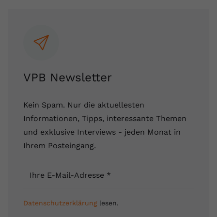
registriert eine eindeutige ID, um
Zweck
Daten darüber zu speichern, welche
Videos von YouTube der Nutzer
gesehen hat.
Name
yt-remote-connected-devices
VPB Newsletter
Anbieter
Youtube.com
Kein Spam. Nur die aktuellesten
Laufzeit
Session
Informationen, Tipps, interessante Themen
und exklusive Interviews - jeden Monat in
YouTube setzt diesen Cookie, um die
Videopräferenzen des Nutzers zu
Ihrem Posteingang.
Zweck
speichern, der eingebettete YouTube-
Videos verwendet.
Ihre E-Mail-Adresse
*
Datenschutzerklärung
lesen.