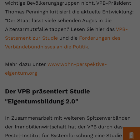
Laufzeit
1 Jahr
Name
Cookie-Informationen anzeigen
_gcl au
wichtige Bevölkerungsgruppen nicht. VPB-Präsident
Zweck
wiederzuerkennen und statistische
Thomas Penningh kritisiert die aktuelle Entwicklung:
Informationen zur Nutzung der
Dieser Wert speichert Ihre Consent-
Anbieter
Google Ads
Externe Inhalte
Website zu erfassen.
"Der Staat lässt viele sehenden Auges in die
Einstellungen. Unter anderem eine
Wir verwenden auf unserer Website externe Inhalte,
zufällig generierte ID, für die
Altersarmutsfalle tappen." Lesen Sie hier das
VPB-
Laufzeit
90 Tage
um Ihnen zusätzliche Informationen anzubieten.
Zweck
historische Speicherung Ihrer
Statement zur Studie
und die
Forderungen des
vorgenommen Einstellungen, falls der
Wird von Google Ads für das
Verbändebündnisses an die Politik
.
Name
Cookie-Informationen anzeigen
vuid
Webseiten-Betreiber dies eingestellt
Conversion-Tracking verwendet, um
Zweck
hat.
Werbeklicks der Nutzung auf unserer
Anbieter
vimeo.com
Website zuzuordnen.
Mehr dazu unter
www.wohn-perspektive-
eigentum.org
Laufzeit
2 Jahre
Name
fe_typo_user
Vimeo installiert dieses Cookie, um
Anbieter
VPB.de
Der VPB präsentiert Studie
Tracking-Informationen zu sammeln,
"Eigentumsbildung 2.0"
Zweck
indem es eine eindeutige ID zum
Laufzeit
Session
Einbetten von Videos auf der Website
setzt.
Dieses Cookie wird verwendet, um die
In Zusammenarbeit mit weiteren Spitzenverbänden
Zweck
Speicherung von
der Immobilienwirtschaft hat der VPB durch das
Benutzereinstellungen zu ermöglichen.
M
Name
CONSENT
Pestel-Institut für Systemforschung eine Studie