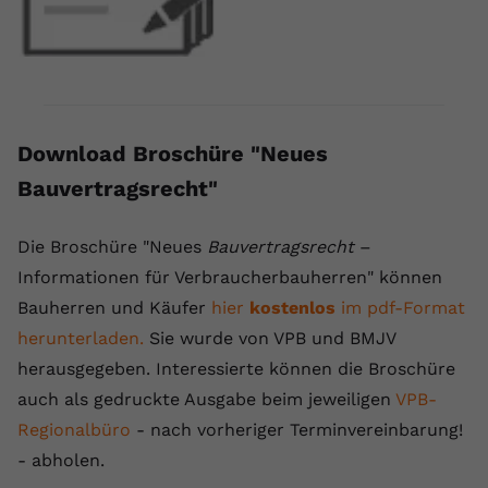
Anbieter
youtube.com
Laufzeit
2 Jahre
YouTube setzt dieses Cookie über
Zweck
eingebettete YouTube-Videos und
Download Broschüre "Neues
registriert anonyme statistische Daten.
Bauvertragsrecht"
Name
yt-remote-device-id
Die Broschüre "Neues
Bauvertragsrecht
–
Informationen für Verbraucherbauherren" können
Anbieter
Youtube.com
Bauherren und Käufer
hier
kostenlos
im pdf-Format
Laufzeit
Session
herunterladen.
Sie wurde von VPB und BMJV
herausgegeben. Interessierte können die Broschüre
YouTube setzt diesen Cookie, um die
auch als gedruckte Ausgabe beim jeweiligen
VPB-
Videopräferenzen des Benutzers zu
Zweck
speichern, der eingebettete YouTube-
Regionalbüro
- nach vorheriger Terminvereinbarung!
Videos verwendet.
- abholen.