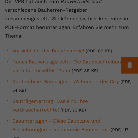
Der VPB hat auch zum
Bauvertragsrecht
registriert eine eindeutige ID, um
verschiedene Bauherren-Ratgeber
Zweck
Daten darüber zu speichern, welche
Videos von YouTube der Nutzer
zusammengestellt. Sie können sie hier kostenlos im
gesehen hat.
PDF-Format herunterlagen. Erfahren Sie mehr zum
Thema:
Name
yt-remote-connected-devices
Vorsicht bei der Bauabnahme!
(PDF, 89 KB)
Anbieter
Youtube.com
Neues Bauvertragsrecht: Die Baubeschreibung
M
beim Schlüsselfertigbau
(PDF, 89 KB)
Laufzeit
Session
Kaufen beim Bauträger - Wohnen in der City
(PDF,
YouTube setzt diesen Cookie, um die
54 KB)
Videopräferenzen des Nutzers zu
Zweck
speichern, der eingebettete YouTube-
Bauträgervertrag: Das sind Ihre
Videos verwendet.
Verbraucherrechte!
(PDF, 73 KB)
Bauunterlagen - Diese Baupläne und
Berechnungen brauchen die Bauherren!
(PDF, 117