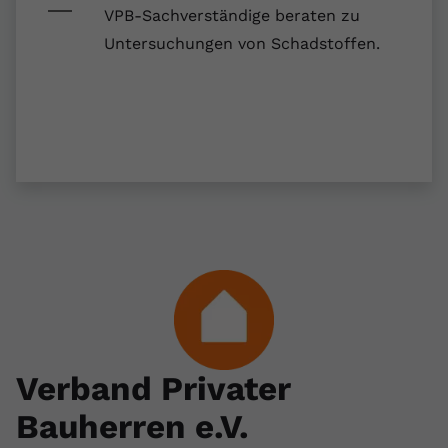
registriert eine eindeutige ID, um
VPB-Sachverständige beraten zu
Zweck
Daten darüber zu speichern, welche
Untersuchungen von Schadstoffen.
Videos von YouTube der Nutzer
gesehen hat.
Name
yt-remote-connected-devices
Anbieter
Youtube.com
Laufzeit
Session
YouTube setzt diesen Cookie, um die
Videopräferenzen des Nutzers zu
Zweck
speichern, der eingebettete YouTube-
Videos verwendet.
Verband Privater
Bauherren e.V.