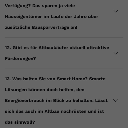
registriert eine eindeutige ID, um
Verfügung? Das sparen ja viele
Zweck
Daten darüber zu speichern, welche
Hauseigentümer im Laufe der Jahre über
Videos von YouTube der Nutzer
gesehen hat.
zusätzliche Bausparverträge an!
Name
yt-remote-connected-devices
12. Gibt es für Altbaukäufer aktuell attraktive
Anbieter
Youtube.com
Förderungen?
Laufzeit
Session
YouTube setzt diesen Cookie, um die
13. Was halten Sie von Smart Home? Smarte
Videopräferenzen des Nutzers zu
Zweck
Lösungen können doch helfen, den
speichern, der eingebettete YouTube-
Videos verwendet.
Energieverbrauch im Blick zu behalten. Lässt
sich das auch im Altbau nachrüsten und ist
das sinnvoll?