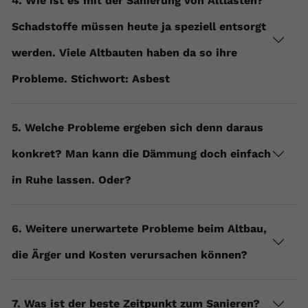
4. Wie ist es mit der Sanierung von Altlasten?
Anbieter
youtube.com
Schadstoffe müssen heute ja speziell entsorgt
Laufzeit
2 Jahre
werden. Viele Altbauten haben da so ihre
YouTube setzt dieses Cookie über
Probleme. Stichwort: Asbest
Zweck
eingebettete YouTube-Videos und
registriert anonyme statistische Daten.
5. Welche Probleme ergeben sich denn daraus
Name
yt-remote-device-id
konkret? Man kann die Dämmung doch einfach
in Ruhe lassen. Oder?
Anbieter
Youtube.com
Laufzeit
Session
6. Weitere unerwartete Probleme beim Altbau,
YouTube setzt diesen Cookie, um die
die Ärger und Kosten verursachen können?
Videopräferenzen des Benutzers zu
Zweck
speichern, der eingebettete YouTube-
Videos verwendet.
7. Was ist der beste Zeitpunkt zum Sanieren?