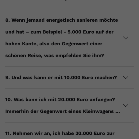
Name
yt.innertube::requests
8. Wenn jemand energetisch sanieren möchte
Anbieter
youtube.com
und hat – zum Beispiel - 5.000 Euro auf der
Laufzeit
Session
hohen Kante, also den Gegenwert einer
Dieser von YouTube gesetzte Cookie
schönen Reise, was empfehlen Sie ihm?
registriert eine eindeutige ID, um
Zweck
Daten darüber zu speichern, welche
Videos von YouTube der Nutzer
gesehen hat.
9. Und was kann er mit 10.000 Euro machen?
Name
yt.innertube::nextId
10. Was kann ich mit 20.000 Euro anfangen?
Anbieter
Youtube.com
Immerhin der Gegenwert eines Kleinwagens ...
Laufzeit
Session
11. Nehmen wir an, ich habe 30.000 Euro zur
Dieser von YouTube gesetzte Cookie