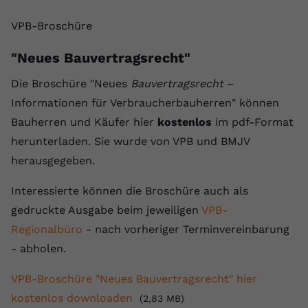
Anbieter
youtube.com
VPB-Broschüre
Laufzeit
2 Jahre
"Neues Bauvertragsrecht"
YouTube setzt dieses Cookie über
Die Broschüre "Neues
Bauvertragsrecht
–
Zweck
eingebettete YouTube-Videos und
Informationen für Verbraucherbauherren" können
registriert anonyme statistische Daten.
Bauherren und Käufer hier
kostenlos
im pdf-Format
herunterladen. Sie wurde von VPB und BMJV
Name
yt-remote-device-id
herausgegeben.
Anbieter
Youtube.com
Interessierte können die Broschüre auch als
gedruckte Ausgabe beim jeweiligen
VPB-
Laufzeit
Session
Regionalbüro
- nach vorheriger Terminvereinbarung
YouTube setzt diesen Cookie, um die
- abholen.
Videopräferenzen des Benutzers zu
Zweck
speichern, der eingebettete YouTube-
VPB-Broschüre "Neues Bauvertragsrecht" hier
Videos verwendet.
kostenlos downloaden
(2,83 MB)