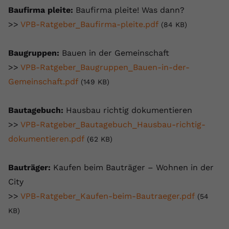
registriert eine eindeutige ID, um
Baufirma pleite:
Baufirma pleite! Was dann?
Zweck
Daten darüber zu speichern, welche
>>
VPB-Ratgeber_Baufirma-pleite.pdf
(84 KB)
Videos von YouTube der Nutzer
gesehen hat.
Baugruppen:
Bauen in der Gemeinschaft
>>
VPB-Ratgeber_Baugruppen_Bauen-in-der-
Name
yt-remote-connected-devices
Gemeinschaft.pdf
(149 KB)
Anbieter
Youtube.com
Bautagebuch:
Hausbau richtig dokumentieren
Laufzeit
Session
>>
VPB-Ratgeber_Bautagebuch_Hausbau-richtig-
dokumentieren.pdf
(62 KB)
YouTube setzt diesen Cookie, um die
Videopräferenzen des Nutzers zu
Zweck
speichern, der eingebettete YouTube-
Bauträger:
Kaufen beim Bauträger – Wohnen in der
Videos verwendet.
City
>>
VPB-Ratgeber_Kaufen-beim-Bautraeger.pdf
(54
KB)