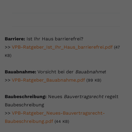
Name
yt.innertube::requests
Anbieter
youtube.com
Laufzeit
Session
Barriere:
Ist Ihr Haus barrierefrei?
>>
VPB-Ratgeber_Ist_Ihr_Haus_barrierefrei.pdf
Dieser von YouTube gesetzte Cookie
(47
registriert eine eindeutige ID, um
KB)
Zweck
Daten darüber zu speichern, welche
Videos von YouTube der Nutzer
Bauabnahme:
Vorsicht bei der
Bauabnahme
!
gesehen hat.
>>
VPB-Ratgeber_Bauabnahme.pdf
(99 KB)
Name
yt.innertube::nextId
Baubeschreibung:
Neues
Bauvertragsrecht
regelt
Baubeschreibung
Anbieter
Youtube.com
>>
VPB-Ratgeber_Neues-Bauvertragsrecht-
Laufzeit
Session
Baubeschreibung.pdf
(44 KB)
Dieser von YouTube gesetzte Cookie