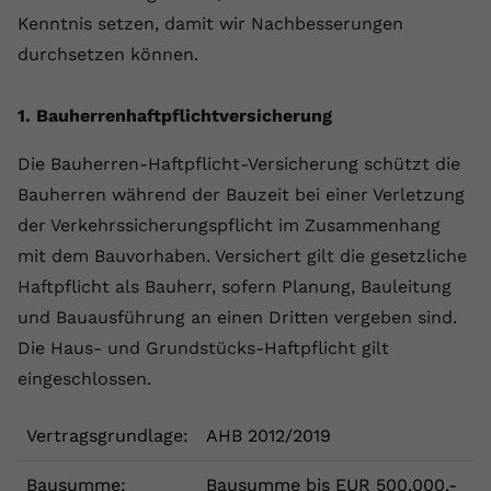
Laufzeit
1 Jahr
Name
Cookie-Informationen anzeigen
_gcl au
Zweck
wiederzuerkennen und statistische
Kenntnis setzen, damit wir Nachbesserungen
Informationen zur Nutzung der
Dieser Wert speichert Ihre Consent-
durchsetzen können.
Anbieter
Google Ads
Externe Inhalte
Website zu erfassen.
Einstellungen. Unter anderem eine
Wir verwenden auf unserer Website externe Inhalte,
zufällig generierte ID, für die
Laufzeit
90 Tage
1. Bauherrenhaftpflichtversicherung
um Ihnen zusätzliche Informationen anzubieten.
Zweck
historische Speicherung Ihrer
vorgenommen Einstellungen, falls der
Wird von Google Ads für das
Die Bauherren-Haftpflicht-Versicherung schützt die
Name
Cookie-Informationen anzeigen
vuid
Webseiten-Betreiber dies eingestellt
Conversion-Tracking verwendet, um
Zweck
Bauherren während der Bauzeit bei einer Verletzung
hat.
Werbeklicks der Nutzung auf unserer
Anbieter
vimeo.com
Website zuzuordnen.
der Verkehrssicherungspflicht im Zusammenhang
mit dem Bauvorhaben. Versichert gilt die gesetzliche
Laufzeit
2 Jahre
Name
fe_typo_user
Haftpflicht als Bauherr, sofern Planung, Bauleitung
Vimeo installiert dieses Cookie, um
Anbieter
VPB.de
und Bauausführung an einen Dritten vergeben sind.
Tracking-Informationen zu sammeln,
Die Haus- und Grundstücks-Haftpflicht gilt
Zweck
indem es eine eindeutige ID zum
Laufzeit
Session
eingeschlossen.
Einbetten von Videos auf der Website
setzt.
Dieses Cookie wird verwendet, um die
Zweck
Speicherung von
Vertragsgrundlage:
AHB 2012/2019
Benutzereinstellungen zu ermöglichen.
Name
CONSENT
Bausumme:
Bausumme bis EUR 500.000,-