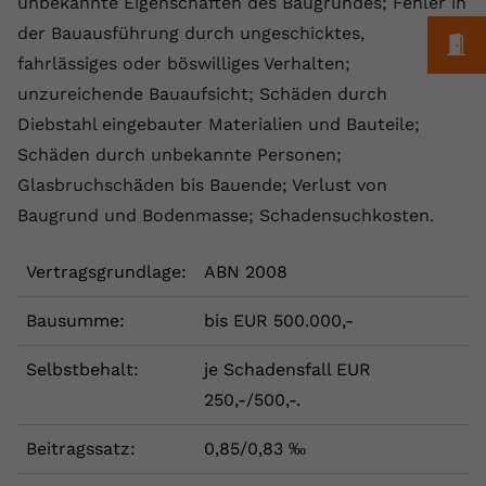
unbekannte Eigenschaften des Baugrundes; Fehler in
registriert eine eindeutige ID, um
der Bauausführung durch ungeschicktes,
Zweck
Daten darüber zu speichern, welche
M
fahrlässiges oder böswilliges Verhalten;
Videos von YouTube der Nutzer
gesehen hat.
unzureichende Bauaufsicht; Schäden durch
Diebstahl eingebauter Materialien und Bauteile;
Schäden durch unbekannte Personen;
Name
yt-remote-connected-devices
Glasbruchschäden bis Bauende; Verlust von
Anbieter
Youtube.com
Baugrund und Bodenmasse; Schadensuchkosten.
Laufzeit
Session
Vertragsgrundlage:
ABN 2008
YouTube setzt diesen Cookie, um die
Bausumme:
bis EUR 500.000,-
Videopräferenzen des Nutzers zu
Zweck
speichern, der eingebettete YouTube-
Selbstbehalt:
Videos verwendet.
je Schadensfall EUR
250,-/500,-.
Beitragssatz:
0,85/0,83 ‰