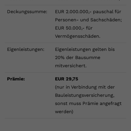
Anbieter
youtube.com
Deckungssumme:
EUR 2.000.000,- pauschal für
Personen- und Sachschäden;
Laufzeit
2 Jahre
EUR 50.000,- für
YouTube setzt dieses Cookie über
Vermögensschäden.
Zweck
eingebettete YouTube-Videos und
registriert anonyme statistische Daten.
Eigenleistungen:
Eigenleistungen gelten bis
20% der Bausumme
Name
yt-remote-device-id
mitversichert.
Anbieter
Youtube.com
Prämie:
EUR 29,75
(nur in Verbindung mit der
Laufzeit
Session
Bauleistungsversicherung,
YouTube setzt diesen Cookie, um die
sonst muss Prämie angefragt
Videopräferenzen des Benutzers zu
werden)
Zweck
speichern, der eingebettete YouTube-
Videos verwendet.