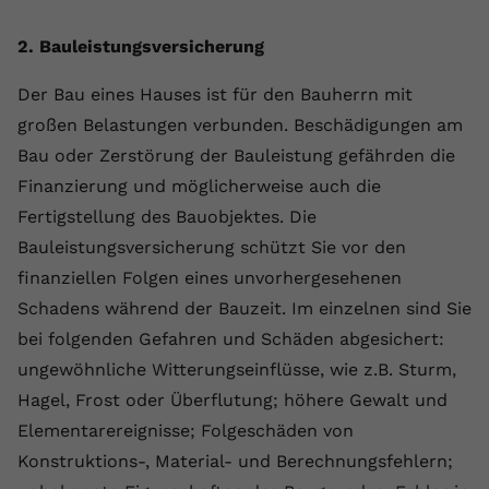
Name
yt.innertube::requests
2. Bauleistungsversicherung
Anbieter
youtube.com
Der Bau eines Hauses ist für den Bauherrn mit
großen Belastungen verbunden. Beschädigungen am
Laufzeit
Session
Bau oder Zerstörung der Bauleistung gefährden die
Dieser von YouTube gesetzte Cookie
Finanzierung und möglicherweise auch die
registriert eine eindeutige ID, um
Fertigstellung des Bauobjektes. Die
Zweck
Daten darüber zu speichern, welche
Bauleistungsversicherung schützt Sie vor den
Videos von YouTube der Nutzer
gesehen hat.
finanziellen Folgen eines unvorhergesehenen
Schadens während der Bauzeit. Im einzelnen sind Sie
bei folgenden Gefahren und Schäden abgesichert:
Name
yt.innertube::nextId
ungewöhnliche Witterungseinflüsse, wie z.B. Sturm,
Anbieter
Youtube.com
Hagel, Frost oder Überflutung; höhere Gewalt und
Elementarereignisse; Folgeschäden von
Laufzeit
Session
Konstruktions-, Material- und Berechnungsfehlern;
Dieser von YouTube gesetzte Cookie