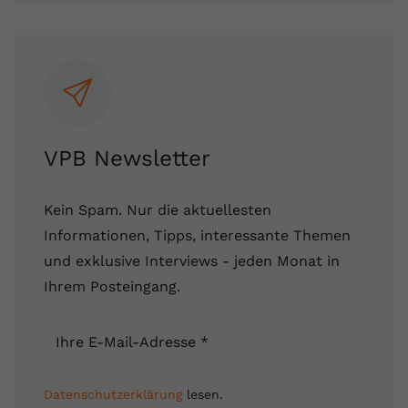
Name
yt.innertube::requests
Anbieter
youtube.com
Laufzeit
Session
Dieser von YouTube gesetzte Cookie
VPB Newsletter
registriert eine eindeutige ID, um
Zweck
Daten darüber zu speichern, welche
Videos von YouTube der Nutzer
Kein Spam. Nur die aktuellesten
gesehen hat.
Informationen, Tipps, interessante Themen
und exklusive Interviews - jeden Monat in
Name
yt.innertube::nextId
Ihrem Posteingang.
Anbieter
Youtube.com
Ihre E-Mail-Adresse
*
Laufzeit
Session
Datenschutzerklärung
lesen.
Dieser von YouTube gesetzte Cookie