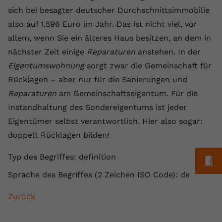
Laufzeit
1 Jahr
Name
Cookie-Informationen anzeigen
_gcl au
Zweck
wiederzuerkennen und statistische
sich bei besagter deutscher Durchschnittsimmobilie
Informationen zur Nutzung der
also auf 1.596 Euro im Jahr. Das ist nicht viel, vor
Dieser Wert speichert Ihre Consent-
Anbieter
Google Ads
Externe Inhalte
Website zu erfassen.
Einstellungen. Unter anderem eine
allem, wenn Sie ein älteres Haus besitzen, an dem in
Wir verwenden auf unserer Website externe Inhalte,
zufällig generierte ID, für die
Laufzeit
90 Tage
nächster Zeit einige
Reparaturen
anstehen. In der
um Ihnen zusätzliche Informationen anzubieten.
Zweck
historische Speicherung Ihrer
Eigentumswohnung
sorgt zwar die Gemeinschaft für
vorgenommen Einstellungen, falls der
Wird von Google Ads für das
Name
Cookie-Informationen anzeigen
vuid
Webseiten-Betreiber dies eingestellt
Conversion-Tracking verwendet, um
Rücklagen – aber nur für die Sanierungen und
Zweck
hat.
Werbeklicks der Nutzung auf unserer
Reparaturen
am Gemeinschaftseigentum. Für die
Anbieter
vimeo.com
Website zuzuordnen.
Instandhaltung des Sondereigentums ist jeder
Laufzeit
2 Jahre
Eigentümer selbst verantwortlich. Hier also sogar:
Name
fe_typo_user
doppelt Rücklagen bilden!
Vimeo installiert dieses Cookie, um
Anbieter
VPB.de
Tracking-Informationen zu sammeln,
Typ des Begriffes: definition
M
Zweck
indem es eine eindeutige ID zum
Laufzeit
Session
Einbetten von Videos auf der Website
Sprache des Begriffes (2 Zeichen ISO Code): de
setzt.
Dieses Cookie wird verwendet, um die
Zweck
Speicherung von
Zurück
Benutzereinstellungen zu ermöglichen.
Name
CONSENT