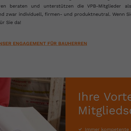
Laufzeit
Session
ren beraten und unterstützen die VPB-Mitglieder als
d zwar individuell, firmen- und produktneutral. Wenn S
Dieser von YouTube gesetzte Cookie
registriert eine eindeutige ID, um Daten
r Sie da!
Zweck
darüber zu speichern, welche Videos von
YouTube der Nutzer gesehen hat.
NSER ENGAGEMENT FÜR BAUHERREN
Name
yt.innertube::nextId
Anbieter
Youtube.com
Laufzeit
Session
Dieser von YouTube gesetzte Cookie
Ihre Vort
registriert eine eindeutige ID, um Daten
Zweck
darüber zu speichern, welche Videos von
Mitglieds
YouTube der Nutzer gesehen hat.
Immer kompetente S
Name
yt-remote-connected-devices