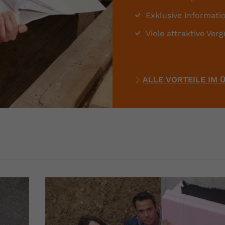
Exklusive Informati
Anbieter
Youtube.com
Viele attraktive Ver
Laufzeit
Session
YouTube setzt diesen Cookie, um die
Zweck
Videopräferenzen des Nutzers zu speichern,
ALLE VORTEILE IM 
der eingebettete YouTube-Videos verwendet.