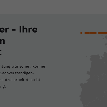
r - Ihre
n
t
chtung wünschen, können
s Sachverständigen-
eutral arbeitet, steht
ng.