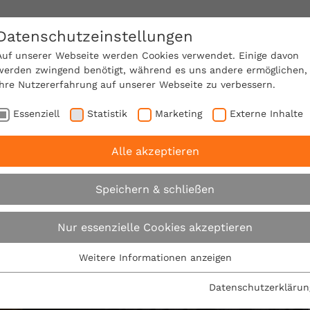
Datenschutzeinstellungen
SACHVERSTÄNDIGE FINDEN!
Auf unserer Webseite werden Cookies verwendet. Einige davon
werden zwingend benötigt, während es uns andere ermöglichen,
Ihre Nutzererfahrung auf unserer Webseite zu verbessern.
e Mitgliedschaft
Über den VPB
Karriere
Essenziell
Statistik
Marketing
Externe Inhalte
Alle akzeptieren
Speichern & schließen
Nur essenzielle Cookies akzeptieren
ut - VPB-Beratung ist
Weitere Informationen anzeigen
Essenziell
Essenzielle Cookies werden für grundlegende Funktionen der
Datenschutzerklärun
Webseite benötigt. Dadurch ist gewährleistet, dass die