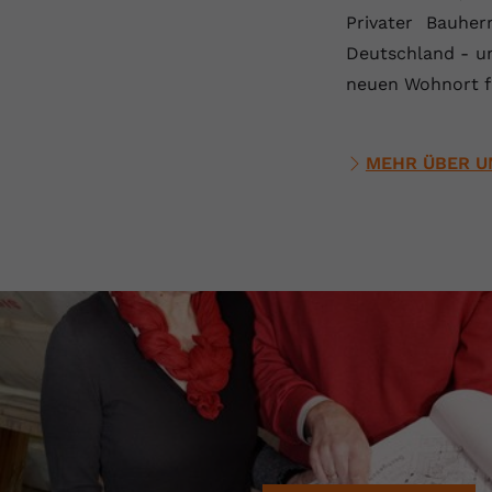
Privater Bauher
Deutschland - un
neuen Wohnort fü
MEHR ÜBER U