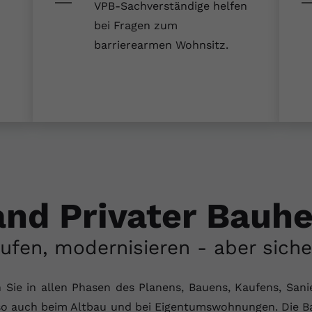
YouTube setzt dieses Cookie über
VPB-Sachverständige helfen
Zweck
eingebettete YouTube-Videos und registriert
bei Fragen zum
anonyme statistische Daten.
barrierearmen Wohnsitz.
Name
yt-remote-device-id
Anbieter
Youtube.com
Laufzeit
Session
YouTube setzt diesen Cookie, um die
Videopräferenzen des Benutzers zu
Zweck
speichern, der eingebettete YouTube-Videos
nd Privater Bauher
verwendet.
ufen, modernisieren - aber siche
Name
yt.innertube::requests
 Sie in allen Phasen des Planens, Bauens, Kaufens, San
Anbieter
youtube.com
so auch beim Altbau und bei Eigentumswohnungen. Die B