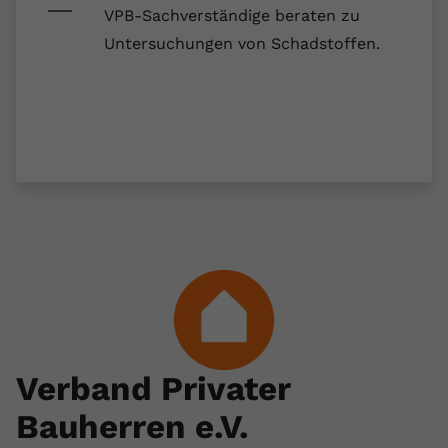
registriert eine eindeutige ID, um
VPB-Sachverständige beraten zu
Zweck
Daten darüber zu speichern, welche
Untersuchungen von Schadstoffen.
Videos von YouTube der Nutzer
gesehen hat.
Name
yt-remote-connected-devices
Anbieter
Youtube.com
Laufzeit
Session
YouTube setzt diesen Cookie, um die
Videopräferenzen des Nutzers zu
Zweck
speichern, der eingebettete YouTube-
Videos verwendet.
Verband Privater
Bauherren e.V.