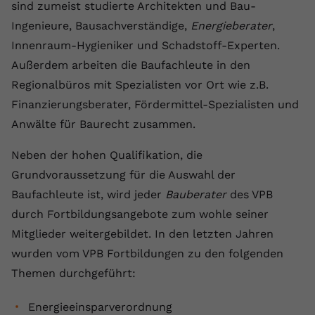
Laufzeit
1 Jahr
sind zumeist studierte Architekten und Bau-
Name
Cookie-Informationen anzeigen
_gcl au
Zweck
wiederzuerkennen und statistische
Ingenieure, Bausachverständige,
Energieberater
,
Informationen zur Nutzung der
Dieser Wert speichert Ihre Consent-
Anbieter
Google Ads
Externe Inhalte
Website zu erfassen.
Innenraum-Hygieniker und Schadstoff-Experten.
Einstellungen. Unter anderem eine
Wir verwenden auf unserer Website externe Inhalte,
Außerdem arbeiten die Baufachleute in den
zufällig generierte ID, für die
Laufzeit
90 Tage
um Ihnen zusätzliche Informationen anzubieten.
Zweck
historische Speicherung Ihrer
Regionalbüros mit Spezialisten vor Ort wie z.B.
vorgenommen Einstellungen, falls der
Wird von Google Ads für das
Finanzierungsberater, Fördermittel-Spezialisten und
Name
Cookie-Informationen anzeigen
vuid
Webseiten-Betreiber dies eingestellt
Conversion-Tracking verwendet, um
Zweck
Anwälte für Baurecht zusammen.
hat.
Werbeklicks der Nutzung auf unserer
Anbieter
vimeo.com
Website zuzuordnen.
Neben der hohen Qualifikation, die
Laufzeit
2 Jahre
Name
fe_typo_user
Grundvoraussetzung für die Auswahl der
Baufachleute ist, wird jeder
Bauberater
des VPB
Vimeo installiert dieses Cookie, um
Anbieter
VPB.de
Tracking-Informationen zu sammeln,
durch Fortbildungsangebote zum wohle seiner
Zweck
indem es eine eindeutige ID zum
Laufzeit
Session
Mitglieder weitergebildet. In den letzten Jahren
Einbetten von Videos auf der Website
wurden vom VPB Fortbildungen zu den folgenden
setzt.
Dieses Cookie wird verwendet, um die
Themen durchgeführt:
Zweck
Speicherung von
Benutzereinstellungen zu ermöglichen.
Name
CONSENT
Energieeinsparverordnung