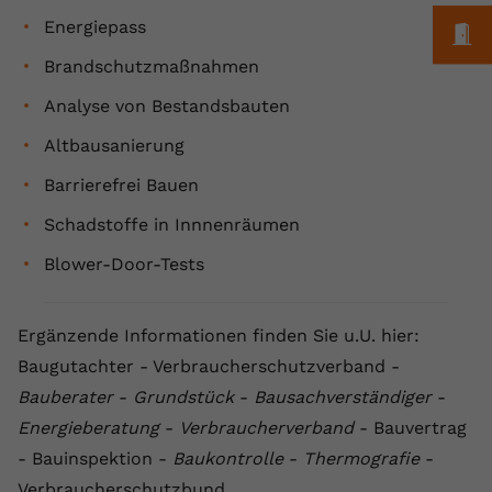
Energiepass
Anbieter
youtube.com
M
Brandschutzmaßnahmen
Laufzeit
2 Jahre
Analyse von Bestandsbauten
YouTube setzt dieses Cookie über
Altbausanierung
Zweck
eingebettete YouTube-Videos und
registriert anonyme statistische Daten.
Barrierefrei Bauen
Schadstoffe in Innnenräumen
Name
yt-remote-device-id
Blower-Door-Tests
Anbieter
Youtube.com
Ergänzende Informationen finden Sie u.U. hier:
Laufzeit
Session
Baugutachter - Verbraucherschutzverband -
YouTube setzt diesen Cookie, um die
Bauberater
-
Grundstück
-
Bausachverständiger
-
Videopräferenzen des Benutzers zu
Zweck
Energieberatung
-
Verbraucherverband
- Bauvertrag
speichern, der eingebettete YouTube-
Videos verwendet.
- Bauinspektion -
Baukontrolle
-
Thermografie
-
Verbraucherschutzbund