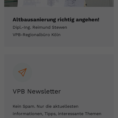
registriert eine eindeutige ID, um
Zweck
Daten darüber zu speichern, welche
Videos von YouTube der Nutzer
Altbausanierung richtig angehen!
gesehen hat.
Dipl.-Ing. Reimund Stewen
VPB-Regionalbüro Köln
Name
yt-remote-connected-devices
Anbieter
Youtube.com
Laufzeit
Session
YouTube setzt diesen Cookie, um die
Videopräferenzen des Nutzers zu
Zweck
speichern, der eingebettete YouTube-
Videos verwendet.
VPB Newsletter
Kein Spam. Nur die aktuellesten
Informationen, Tipps, interessante Themen