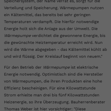
Speichersystem, der Name verrät es, sorgt für die
Anbieter
youtube.com
Verteilung und Speicherung. Wärmepumpen nutzen
ein Kältemittel, das bereits bei sehr geringen
Laufzeit
2 Jahre
Temperaturen verdampft. Die hierfür notwendige
YouTube setzt dieses Cookie über
Energie holt sich die Anlage aus der Umwelt. Die
Zweck
eingebettete YouTube-Videos und
Wärmepumpe
verdichtet die gewonnene Energie, bis
registriert anonyme statistische Daten.
die gewünschte Heiztemperatur erreicht wird. Nun
wird die Wärme abgegeben - das Kältemittel kühlt ab
Name
yt-remote-device-id
und wird flüssig. Der Kreislauf beginnt von neuem."
Anbieter
Youtube.com
Für den Betrieb der
Wärmepumpe
ist elektrische
Energie notwendig. Optimistisch sind die Hersteller
Laufzeit
Session
von Wärmepumpen, die ihren Produkten eine hohe
YouTube setzt diesen Cookie, um die
Effizienz bescheinigen. Für eine Kilowattstunde
Videopräferenzen des Benutzers zu
Zweck
Strom erhielte man drei bis fünf Kilowattstunden
speichern, der eingebettete YouTube-
Heizenergie, so ihre Überzeugung. Bauherrenberater
Videos verwendet.
Thomas Weber ist hier vorsichtiger: "Diese