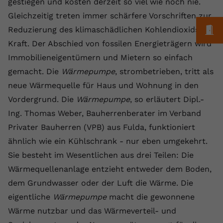
gestiegen und kosten derzeit so viel wie noch nie.
Laufzeit
1 Jahr
Name
Cookie-Informationen anzeigen
_gcl au
Zweck
wiederzuerkennen und statistische
Gleichzeitig treten immer schärfere Vorschriften zur
Informationen zur Nutzung der
Dieser Wert speichert Ihre Consent-
Anbieter
Google Ads
M
Reduzierung des klimaschädlichen Kohlendioxids in
Externe Inhalte
Website zu erfassen.
Einstellungen. Unter anderem eine
Kraft. Der Abschied von fossilen Energieträgern wird
Wir verwenden auf unserer Website externe Inhalte,
zufällig generierte ID, für die
Laufzeit
90 Tage
um Ihnen zusätzliche Informationen anzubieten.
Zweck
historische Speicherung Ihrer
Immobilieneigentümern und Mietern so einfach
vorgenommen Einstellungen, falls der
Wird von Google Ads für das
gemacht. Die
Wärmepumpe
, strombetrieben, tritt als
Name
Cookie-Informationen anzeigen
vuid
Webseiten-Betreiber dies eingestellt
Conversion-Tracking verwendet, um
Zweck
neue Wärmequelle für Haus und Wohnung in den
hat.
Werbeklicks der Nutzung auf unserer
Anbieter
vimeo.com
Vordergrund. Die
Wärmepumpe
, so erläutert Dipl.-
Website zuzuordnen.
Ing. Thomas Weber, Bauherrenberater im Verband
Laufzeit
2 Jahre
Name
fe_typo_user
Privater Bauherren (VPB) aus Fulda, funktioniert
Vimeo installiert dieses Cookie, um
ähnlich wie ein Kühlschrank - nur eben umgekehrt.
Anbieter
VPB.de
Tracking-Informationen zu sammeln,
Sie besteht im Wesentlichen aus drei Teilen: Die
Zweck
indem es eine eindeutige ID zum
Laufzeit
Session
Wärmequellenanlage entzieht entweder dem Boden,
Einbetten von Videos auf der Website
dem Grundwasser oder der Luft die Wärme. Die
setzt.
Dieses Cookie wird verwendet, um die
eigentliche
Zweck
Wärmepumpe
Speicherung von
macht die gewonnene
Benutzereinstellungen zu ermöglichen.
Wärme nutzbar und das Wärmeverteil- und
Name
CONSENT