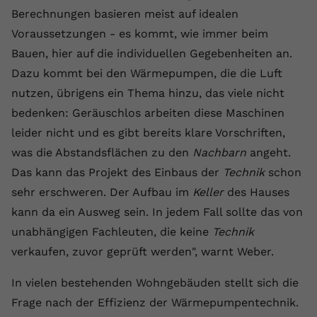
Berechnungen basieren meist auf idealen
Name
yt.innertube::requests
Voraussetzungen - es kommt, wie immer beim
Anbieter
youtube.com
Bauen, hier auf die individuellen Gegebenheiten an.
Dazu kommt bei den Wärmepumpen, die die Luft
Laufzeit
Session
nutzen, übrigens ein Thema hinzu, das viele nicht
bedenken: Geräuschlos arbeiten diese Maschinen
Dieser von YouTube gesetzte Cookie
registriert eine eindeutige ID, um
leider nicht und es gibt bereits klare Vorschriften,
Zweck
Daten darüber zu speichern, welche
was die Abstandsflächen zu den
Nachbarn
angeht.
Videos von YouTube der Nutzer
Das kann das Projekt des Einbaus der
Technik
schon
gesehen hat.
sehr erschweren. Der Aufbau im
Keller
des Hauses
kann da ein Ausweg sein. In jedem Fall sollte das von
Name
yt.innertube::nextId
unabhängigen Fachleuten, die keine
Technik
verkaufen, zuvor geprüft werden", warnt Weber.
Anbieter
Youtube.com
Laufzeit
Session
In vielen bestehenden Wohngebäuden stellt sich die
Frage nach der Effizienz der Wärmepumpentechnik.
Dieser von YouTube gesetzte Cookie