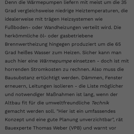
Denn die Wärmepumpen liefern mit meist um die 35
registriert eine eindeutige ID, um
Grad vergleichsweise niedrige Heiztemperaturen, die
Zweck
Daten darüber zu speichern, welche
Videos von YouTube der Nutzer
idealerweise mit trägen Heizsystemen wie
gesehen hat.
Fußboden- oder Wandheizungen verteilt wird. Die
herkömmliche öl- oder gasbetriebene
Name
yt-remote-connected-devices
Brennwertheizung hingegen produziert um die 65
Grad heißes Wasser zum Heizen. Sicher kann man
Anbieter
Youtube.com
auch hier eine
Wärmepumpe
einsetzen - doch ist mit
horrenden Stromkosten zu rechnen. Also muss die
Laufzeit
Session
Bausubstanz ertüchtigt werden. Dämmen, Fenster
YouTube setzt diesen Cookie, um die
erneuern, Leitungen isolieren - die Liste möglicher
Videopräferenzen des Nutzers zu
Zweck
und notwendiger Maßnahmen ist lang, wenn der
speichern, der eingebettete YouTube-
Videos verwendet.
Altbau fit für die umweltfreundliche
Technik
gemacht werden soll. "Hier ist ein umfassendes
Konzept und eine gute Planung unverzichtbar", rät
Bauexperte Thomas Weber (VPB) und warnt vor