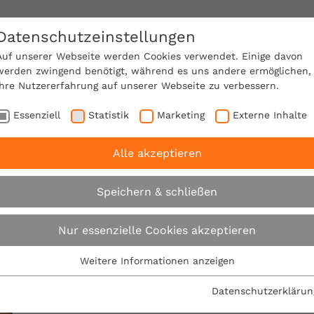
Datenschutzeinstellungen
SACHVERSTÄNDIGE FINDEN!
Auf unserer Webseite werden Cookies verwendet. Einige davon
werden zwingend benötigt, während es uns andere ermöglichen,
Ihre Nutzererfahrung auf unserer Webseite zu verbessern.
e Mitgliedschaft
Über den VPB
Karriere
Essenziell
Statistik
Marketing
Externe Inhalte
Alle akzeptieren
Speichern & schließen
Glossarbegriff
Nur essenzielle Cookies akzeptieren
Weitere Informationen anzeigen
Essenziell
Folgenden Begriff versuchen wir für Sie etwas genau
Essenzielle Cookies werden für grundlegende Funktionen der
Datenschutzerklärun
Webseite benötigt. Dadurch ist gewährleistet, dass die
Arbeit und den damit verbundenen eigenen Anspru