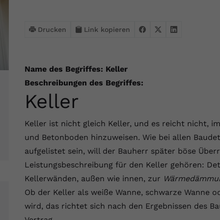
Webseite einwandfrei funktioniert.
Name
Cookie-Informationen anzeigen
cookie_optin
Drucken
Link kopieren
Anbieter
VPB.de
Statistik
Diese Technologien ermöglichen es uns, die Nutzung der
Laufzeit
1 Jahr
Name des Begriffes: Keller
Website zu analysieren, um die Leistung zu messen und zu
verbessern.
Beschreibungen des Begriffes:
Dieses Cookie wird verwendet, um Ihre
Keller
Zweck
Cookie-Einstellungen für diese Website zu
Name
Cookie-Informationen anzeigen
_ga
speichern.
Keller ist nicht gleich Keller, und es reicht nicht,
Anbieter
Google Analytics 4
Marketing
und Betonboden hinzuweisen. Wie bei allen Baudeta
Name
SgCookieOptin.lastPreferences
Marketing-Cookies ermöglichen es uns, Ihnen relevante
Laufzeit
2 Jahre
aufgelistet sein, will der Bauherr später böse Üb
Werbung anzuzeigen und den Erfolg unserer Werbekampagnen
Anbieter
VPB.de
zu messen.
Leistungsbeschreibung für den Keller gehören: Det
Wird von Google Analytics 4 verwendet, um
Nutzer wiederzuerkennen und statistische
Kellerwänden, außen wie innen, zur
Wärmedämmu
Laufzeit
1 Jahr
Zweck
Name
Cookie-Informationen anzeigen
_gcl au
Informationen zur Nutzung der Website zu
Ob der Keller als weiße Wanne, schwarze Wanne od
erfassen.
Dieser Wert speichert Ihre Consent-
Anbieter
Google Ads
wird, das richtet sich nach den Ergebnissen des 
Externe Inhalte
Einstellungen. Unter anderem eine zufällig
Vertrag.