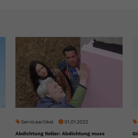
YouTube setzt dieses Cookie über
Zweck
eingebettete YouTube-Videos und registriert
anonyme statistische Daten.
Name
yt-remote-device-id
Anbieter
Youtube.com
Laufzeit
Session
YouTube setzt diesen Cookie, um die
Videopräferenzen des Benutzers zu
Zweck
speichern, der eingebettete YouTube-Videos
verwendet.
Name
yt.innertube::requests
Serviceartikel
01.01.2022
Anbieter
youtube.com
Abdichtung Keller: Abdichtung muss
Gü