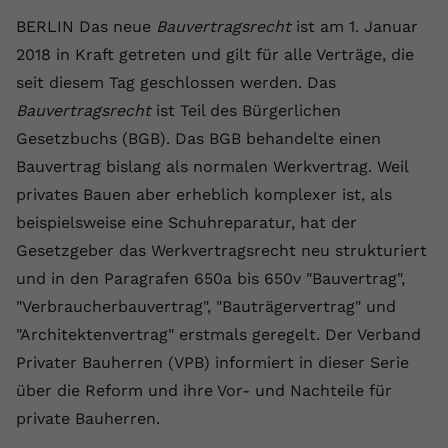
Laufzeit
1 Jahr
Name
Cookie-Informationen anzeigen
_gcl au
Zweck
wiederzuerkennen und statistische
BERLIN Das neue
Bauvertragsrecht
ist am 1. Januar
Informationen zur Nutzung der
Dieser Wert speichert Ihre Consent-
Anbieter
Google Ads
2018 in Kraft getreten und gilt für alle Verträge, die
Externe Inhalte
Website zu erfassen.
Einstellungen. Unter anderem eine
seit diesem Tag geschlossen werden. Das
Wir verwenden auf unserer Website externe Inhalte,
zufällig generierte ID, für die
Laufzeit
90 Tage
um Ihnen zusätzliche Informationen anzubieten.
Bauvertragsrecht
ist Teil des Bürgerlichen
Zweck
historische Speicherung Ihrer
vorgenommen Einstellungen, falls der
Wird von Google Ads für das
Gesetzbuchs (BGB). Das BGB behandelte einen
Name
Cookie-Informationen anzeigen
vuid
Webseiten-Betreiber dies eingestellt
Conversion-Tracking verwendet, um
Bauvertrag bislang als normalen Werkvertrag. Weil
Zweck
hat.
Werbeklicks der Nutzung auf unserer
Anbieter
vimeo.com
privates Bauen aber erheblich komplexer ist, als
Website zuzuordnen.
beispielsweise eine Schuhreparatur, hat der
Laufzeit
2 Jahre
Name
fe_typo_user
Gesetzgeber das Werkvertragsrecht neu strukturiert
und in den Paragrafen 650a bis 650v "Bauvertrag",
Vimeo installiert dieses Cookie, um
Anbieter
VPB.de
Tracking-Informationen zu sammeln,
"Verbraucherbauvertrag", "Bauträgervertrag" und
Zweck
indem es eine eindeutige ID zum
Laufzeit
Session
"Architektenvertrag" erstmals geregelt. Der Verband
Einbetten von Videos auf der Website
Privater Bauherren (VPB) informiert in dieser Serie
setzt.
Dieses Cookie wird verwendet, um die
über die Reform und ihre Vor- und Nachteile für
Zweck
Speicherung von
Benutzereinstellungen zu ermöglichen.
private Bauherren.
Name
CONSENT