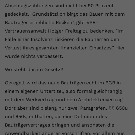
registriert eine eindeutige ID, um
Abschlagszahlungen sind nicht bei 90 Prozent
Zweck
Daten darüber zu speichern, welche
gedeckelt. "Grundsätzlich birgt das Bauen mit dem
Videos von YouTube der Nutzer
Bauträger erhebliche Risiken", gibt VPB-
gesehen hat.
Vertrauensanwalt Holger Freitag zu bedenken. "Im
Falle einer Insolvenz riskieren die Bauherren den
Name
yt-remote-connected-devices
Verlust ihres gesamten finanziellen Einsatzes." Hier
wurde nichts verbessert.
Anbieter
Youtube.com
Wo steht das im Gesetz?
Laufzeit
Session
Geregelt wird das neue Bauträgerrecht im BGB in
YouTube setzt diesen Cookie, um die
Videopräferenzen des Nutzers zu
einem eigenen Untertitel, also formal gleichrangig
Zweck
speichern, der eingebettete YouTube-
mit dem Werkvertrag und dem Architektenvertrag.
Videos verwendet.
Dort aber sind bislang nur zwei Paragrafen, §§ 650u
und 650v, enthalten, die eine Definition des
Bauträgervertrages bringen und ansonsten die
Anwendbarkeit anderer Vorschriften, vor allem aus