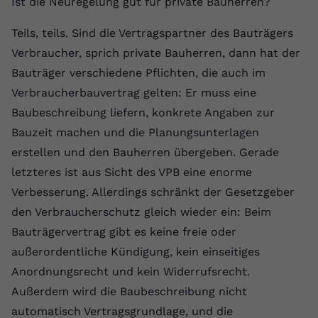
Ist die Neuregelung gut für private Bauherren?
Name
yt.innertube::requests
Teils, teils. Sind die Vertragspartner des Bauträgers
Verbraucher, sprich private Bauherren, dann hat der
Anbieter
youtube.com
Bauträger verschiedene Pflichten, die auch im
Laufzeit
Session
Verbraucherbauvertrag gelten: Er muss eine
Baubeschreibung liefern, konkrete Angaben zur
Dieser von YouTube gesetzte Cookie
registriert eine eindeutige ID, um
Bauzeit machen und die Planungsunterlagen
Zweck
Daten darüber zu speichern, welche
erstellen und den Bauherren übergeben. Gerade
Videos von YouTube der Nutzer
letzteres ist aus Sicht des VPB eine enorme
gesehen hat.
Verbesserung. Allerdings schränkt der Gesetzgeber
den Verbraucherschutz gleich wieder ein: Beim
Name
yt.innertube::nextId
Bauträgervertrag gibt es keine freie oder
außerordentliche Kündigung, kein einseitiges
Anbieter
Youtube.com
Anordnungsrecht und kein Widerrufsrecht.
Laufzeit
Session
Außerdem wird die Baubeschreibung nicht
automatisch Vertragsgrundlage, und die
Dieser von YouTube gesetzte Cookie