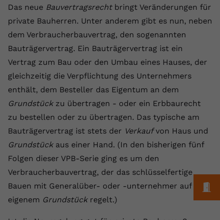
Das neue
Bauvertragsrecht
bringt Veränderungen für
Anbieter
youtube.com
private Bauherren. Unter anderem gibt es nun, neben
Laufzeit
2 Jahre
dem Verbraucherbauvertrag, den sogenannten
Bauträgervertrag. Ein Bauträgervertrag ist ein
YouTube setzt dieses Cookie über
Vertrag zum Bau oder den Umbau eines Hauses, der
Zweck
eingebettete YouTube-Videos und
gleichzeitig die Verpflichtung des Unternehmers
registriert anonyme statistische Daten.
enthält, dem Besteller das Eigentum an dem
Grundstück
zu übertragen - oder ein Erbbaurecht
Name
yt-remote-device-id
zu bestellen oder zu übertragen. Das typische am
Anbieter
Youtube.com
Bauträgervertrag ist stets der
Verkauf
von Haus und
Grundstück
aus einer Hand. (In den bisherigen fünf
Laufzeit
Session
Folgen dieser VPB-Serie ging es um den
YouTube setzt diesen Cookie, um die
Verbraucherbauvertrag, der das schlüsselfertige
Videopräferenzen des Benutzers zu
M
Bauen mit Generalüber- oder -unternehmer auf
Zweck
speichern, der eingebettete YouTube-
eigenem
Grundstück
regelt.)
Videos verwendet.