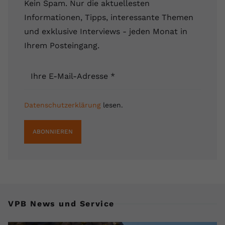
Kein Spam. Nur die aktuellesten
registriert eine eindeutige ID, um
Informationen, Tipps, interessante Themen
Zweck
Daten darüber zu speichern, welche
Videos von YouTube der Nutzer
und exklusive Interviews - jeden Monat in
gesehen hat.
Ihrem Posteingang.
Name
yt-remote-connected-devices
Ihre E-Mail-Adresse
*
Anbieter
Youtube.com
Datenschutzerklärung
lesen.
Laufzeit
Session
ABONNIEREN
YouTube setzt diesen Cookie, um die
Videopräferenzen des Nutzers zu
Zweck
speichern, der eingebettete YouTube-
Videos verwendet.
VPB News und Service