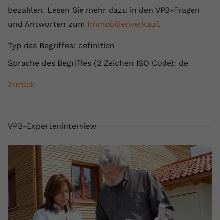
bezahlen. Lesen Sie mehr dazu in den VPB-Fragen
Anbieter
youtube.com
und Antworten zum
Immobilienverkauf
.
Laufzeit
2 Jahre
Typ des Begriffes: definition
YouTube setzt dieses Cookie über
Sprache des Begriffes (2 Zeichen ISO Code): de
Zweck
eingebettete YouTube-Videos und
registriert anonyme statistische Daten.
Zurück
Name
yt-remote-device-id
VPB-Experteninterview
Anbieter
Youtube.com
Laufzeit
Session
YouTube setzt diesen Cookie, um die
Videopräferenzen des Benutzers zu
Zweck
speichern, der eingebettete YouTube-
Videos verwendet.