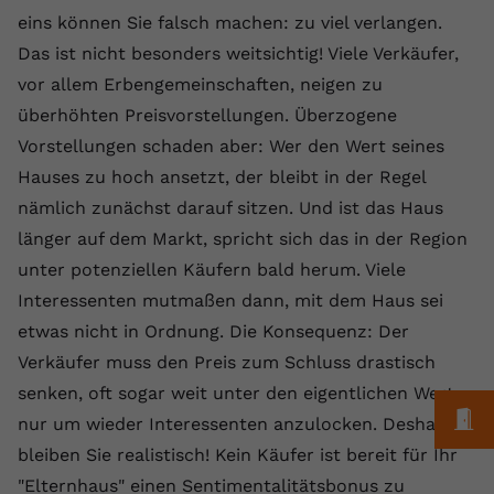
Laufzeit
1 Jahr
Name
Cookie-Informationen anzeigen
_gcl au
Zweck
wiederzuerkennen und statistische
eins können Sie falsch machen: zu viel verlangen.
Informationen zur Nutzung der
Das ist nicht besonders weitsichtig! Viele Verkäufer,
Dieser Wert speichert Ihre Consent-
Anbieter
Google Ads
Externe Inhalte
Website zu erfassen.
Einstellungen. Unter anderem eine
vor allem Erbengemeinschaften, neigen zu
Wir verwenden auf unserer Website externe Inhalte,
zufällig generierte ID, für die
Laufzeit
90 Tage
überhöhten Preisvorstellungen. Überzogene
um Ihnen zusätzliche Informationen anzubieten.
Zweck
historische Speicherung Ihrer
Vorstellungen schaden aber: Wer den Wert seines
vorgenommen Einstellungen, falls der
Wird von Google Ads für das
Name
Cookie-Informationen anzeigen
vuid
Webseiten-Betreiber dies eingestellt
Conversion-Tracking verwendet, um
Hauses zu hoch ansetzt, der bleibt in der Regel
Zweck
hat.
Werbeklicks der Nutzung auf unserer
nämlich zunächst darauf sitzen. Und ist das Haus
Anbieter
vimeo.com
Website zuzuordnen.
länger auf dem Markt, spricht sich das in der Region
Laufzeit
2 Jahre
unter potenziellen Käufern bald herum. Viele
Name
fe_typo_user
Interessenten mutmaßen dann, mit dem Haus sei
Vimeo installiert dieses Cookie, um
Anbieter
VPB.de
etwas nicht in Ordnung. Die Konsequenz: Der
Tracking-Informationen zu sammeln,
Zweck
indem es eine eindeutige ID zum
Verkäufer muss den Preis zum Schluss drastisch
Laufzeit
Session
Einbetten von Videos auf der Website
senken, oft sogar weit unter den eigentlichen Wert,
setzt.
Dieses Cookie wird verwendet, um die
M
nur um wieder Interessenten anzulocken. Deshalb,
Zweck
Speicherung von
bleiben Sie realistisch! Kein Käufer ist bereit für Ihr
Benutzereinstellungen zu ermöglichen.
Name
CONSENT
"Elternhaus" einen Sentimentalitätsbonus zu