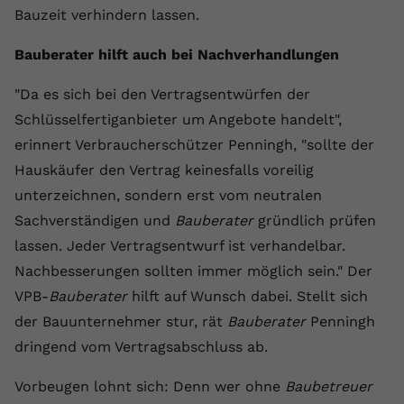
Bauzeit verhindern lassen.
Name
yt.innertube::requests
Bauberater hilft auch bei Nachverhandlungen
Anbieter
youtube.com
"Da es sich bei den Vertragsentwürfen der
Laufzeit
Session
Schlüsselfertiganbieter um Angebote handelt",
erinnert Verbraucherschützer Penningh, "sollte der
Dieser von YouTube gesetzte Cookie
registriert eine eindeutige ID, um
Hauskäufer den Vertrag keinesfalls voreilig
Zweck
Daten darüber zu speichern, welche
unterzeichnen, sondern erst vom neutralen
Videos von YouTube der Nutzer
Sachverständigen und
Bauberater
gründlich prüfen
gesehen hat.
lassen. Jeder Vertragsentwurf ist verhandelbar.
Nachbesserungen sollten immer möglich sein." Der
Name
yt.innertube::nextId
VPB-
Bauberater
hilft auf Wunsch dabei. Stellt sich
Anbieter
Youtube.com
der Bauunternehmer stur, rät
Bauberater
Penningh
dringend vom Vertragsabschluss ab.
Laufzeit
Session
Vorbeugen lohnt sich: Denn wer ohne
Baubetreuer
Dieser von YouTube gesetzte Cookie