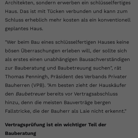
Laufzeit
1 Jahr
Architekten, sondern erwerben ein schlüsselfertiges
Name
Cookie-Informationen anzeigen
_gcl au
Zweck
wiederzuerkennen und statistische
Haus. Das ist mit Tücken verbunden und kann zum
Informationen zur Nutzung der
Dieser Wert speichert Ihre Consent-
Anbieter
Google Ads
Externe Inhalte
Website zu erfassen.
Schluss erheblich mehr kosten als ein konventionell
Einstellungen. Unter anderem eine
Wir verwenden auf unserer Website externe Inhalte,
geplantes Haus.
zufällig generierte ID, für die
Laufzeit
90 Tage
um Ihnen zusätzliche Informationen anzubieten.
Zweck
historische Speicherung Ihrer
"Wer beim Bau eines schlüsselfertigen Hauses keine
vorgenommen Einstellungen, falls der
Wird von Google Ads für das
Name
Cookie-Informationen anzeigen
vuid
Webseiten-Betreiber dies eingestellt
Conversion-Tracking verwendet, um
bösen Überraschungen erleben will, der sollte sich
Zweck
hat.
Werbeklicks der Nutzung auf unserer
als erstes einen unabhängigen Bausachverständigen
Anbieter
vimeo.com
Website zuzuordnen.
zur Bauberatung und Baubetreuung suchen", rät
Laufzeit
2 Jahre
Name
fe_typo_user
Thomas Penningh, Präsident des Verbands Privater
Bauherren (VPB). "Am besten zieht der Hauskäufer
Vimeo installiert dieses Cookie, um
Anbieter
VPB.de
Tracking-Informationen zu sammeln,
den
Baubetreuer
bereits vor Vertragsabschluss
Zweck
indem es eine eindeutige ID zum
Laufzeit
Session
hinzu, denn die meisten Bauverträge bergen
Einbetten von Videos auf der Website
Fallstricke, die der Bauherr als Laie nicht erkennt."
setzt.
Dieses Cookie wird verwendet, um die
Zweck
Speicherung von
Vertragsprüfung ist ein wichtiger Teil der
Benutzereinstellungen zu ermöglichen.
Name
CONSENT
Bauberatung