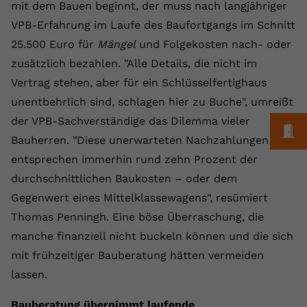
mit dem Bauen beginnt, der muss nach langjähriger
registriert eine eindeutige ID, um
VPB-Erfahrung im Laufe des Baufortgangs im Schnitt
Zweck
Daten darüber zu speichern, welche
Videos von YouTube der Nutzer
25.500 Euro für
Mängel
und Folgekosten nach- oder
gesehen hat.
zusätzlich bezahlen. "Alle Details, die nicht im
Vertrag stehen, aber für ein Schlüsselfertighaus
Name
yt-remote-connected-devices
unentbehrlich sind, schlagen hier zu Buche", umreißt
der VPB-Sachverständige das Dilemma vieler
M
Anbieter
Youtube.com
Bauherren. "Diese unerwarteten Nachzahlungen
Laufzeit
Session
entsprechen immerhin rund zehn Prozent der
durchschnittlichen Baukosten – oder dem
YouTube setzt diesen Cookie, um die
Gegenwert eines Mittelklassewagens", resümiert
Videopräferenzen des Nutzers zu
Zweck
Thomas Penningh. Eine böse Überraschung, die
speichern, der eingebettete YouTube-
Videos verwendet.
manche finanziell nicht buckeln können und die sich
mit frühzeitiger Bauberatung hätten vermeiden
lassen.
Bauberatung übernimmt laufende