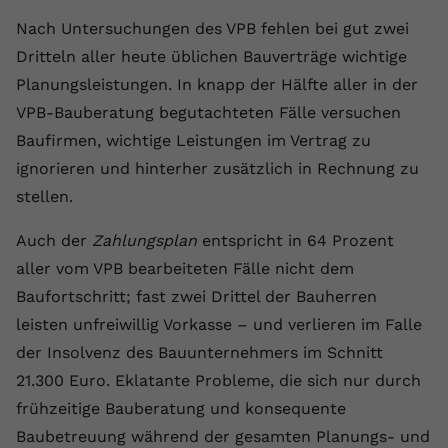
Anbieter
youtube.com
Nach Untersuchungen des VPB fehlen bei gut zwei
Dritteln aller heute üblichen Bauverträge wichtige
Laufzeit
2 Jahre
Planungsleistungen. In knapp der Hälfte aller in der
VPB-Bauberatung begutachteten Fälle versuchen
YouTube setzt dieses Cookie über
Zweck
eingebettete YouTube-Videos und
Baufirmen, wichtige Leistungen im Vertrag zu
registriert anonyme statistische Daten.
ignorieren und hinterher zusätzlich in Rechnung zu
stellen.
Name
yt-remote-device-id
Auch der
Zahlungsplan
entspricht in 64 Prozent
Anbieter
Youtube.com
aller vom VPB bearbeiteten Fälle nicht dem
Baufortschritt; fast zwei Drittel der Bauherren
Laufzeit
Session
leisten unfreiwillig Vorkasse – und verlieren im Falle
YouTube setzt diesen Cookie, um die
der Insolvenz des Bauunternehmers im Schnitt
Videopräferenzen des Benutzers zu
21.300 Euro. Eklatante Probleme, die sich nur durch
Zweck
speichern, der eingebettete YouTube-
frühzeitige Bauberatung und konsequente
Videos verwendet.
Baubetreuung während der gesamten Planungs- und