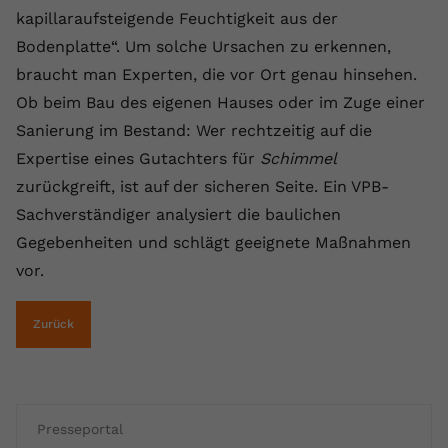
registriert eine eindeutige ID, um
kapillaraufsteigende Feuchtigkeit aus der
Zweck
Daten darüber zu speichern, welche
Bodenplatte“. Um solche Ursachen zu erkennen,
Videos von YouTube der Nutzer
braucht man Experten, die vor Ort genau hinsehen.
gesehen hat.
Ob beim Bau des eigenen Hauses oder im Zuge einer
Sanierung im Bestand: Wer rechtzeitig auf die
Name
yt-remote-connected-devices
Expertise eines Gutachters für
Schimmel
zurückgreift, ist auf der sicheren Seite. Ein VPB-
Anbieter
Youtube.com
Sachverständiger analysiert die baulichen
Laufzeit
Session
Gegebenheiten und schlägt geeignete Maßnahmen
vor.
YouTube setzt diesen Cookie, um die
Videopräferenzen des Nutzers zu
Zweck
speichern, der eingebettete YouTube-
Zurück
Videos verwendet.
Presseportal