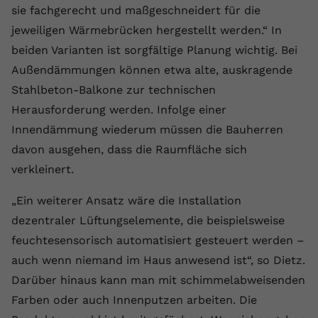
sie fachgerecht und maßgeschneidert für die
Anbieter
youtube.com
jeweiligen Wärmebrücken hergestellt werden.“ In
Laufzeit
2 Jahre
beiden Varianten ist sorgfältige Planung wichtig. Bei
Außendämmungen können etwa alte, auskragende
YouTube setzt dieses Cookie über
Stahlbeton-Balkone zur technischen
Zweck
eingebettete YouTube-Videos und
Herausforderung werden. Infolge einer
registriert anonyme statistische Daten.
Innendämmung wiederum müssen die Bauherren
davon ausgehen, dass die Raumfläche sich
Name
yt-remote-device-id
verkleinert.
Anbieter
Youtube.com
„Ein weiterer Ansatz wäre die Installation
Laufzeit
Session
dezentraler Lüftungselemente, die beispielsweise
feuchtesensorisch automatisiert gesteuert werden –
YouTube setzt diesen Cookie, um die
auch wenn niemand im Haus anwesend ist“, so Dietz.
Videopräferenzen des Benutzers zu
Zweck
speichern, der eingebettete YouTube-
Darüber hinaus kann man mit schimmelabweisenden
Videos verwendet.
Farben oder auch Innenputzen arbeiten. Die