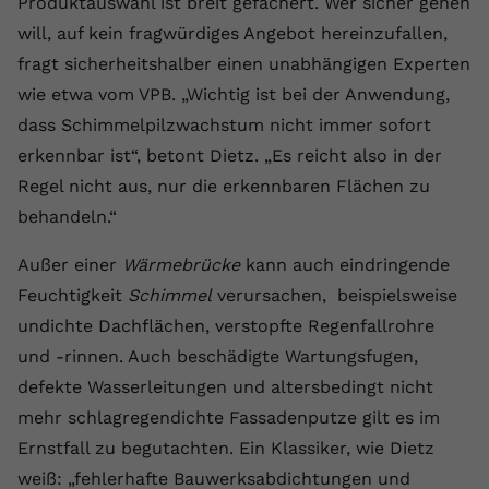
Produktauswahl ist breit gefächert. Wer sicher gehen
will, auf kein fragwürdiges Angebot hereinzufallen,
Name
yt.innertube::requests
fragt sicherheitshalber einen unabhängigen Experten
Anbieter
youtube.com
wie etwa vom VPB. „Wichtig ist bei der Anwendung,
dass Schimmelpilzwachstum nicht immer sofort
Laufzeit
Session
erkennbar ist“, betont Dietz. „Es reicht also in der
Dieser von YouTube gesetzte Cookie
Regel nicht aus, nur die erkennbaren Flächen zu
registriert eine eindeutige ID, um
behandeln.“
Zweck
Daten darüber zu speichern, welche
Videos von YouTube der Nutzer
Außer einer
Wärmebrücke
kann auch eindringende
gesehen hat.
Feuchtigkeit
Schimmel
verursachen, beispielsweise
undichte Dachflächen, verstopfte Regenfallrohre
Name
yt.innertube::nextId
und -rinnen. Auch beschädigte Wartungsfugen,
defekte Wasserleitungen und altersbedingt nicht
Anbieter
Youtube.com
mehr schlagregendichte Fassadenputze gilt es im
Laufzeit
Session
Ernstfall zu begutachten. Ein Klassiker, wie Dietz
weiß: „fehlerhafte Bauwerksabdichtungen und
Dieser von YouTube gesetzte Cookie