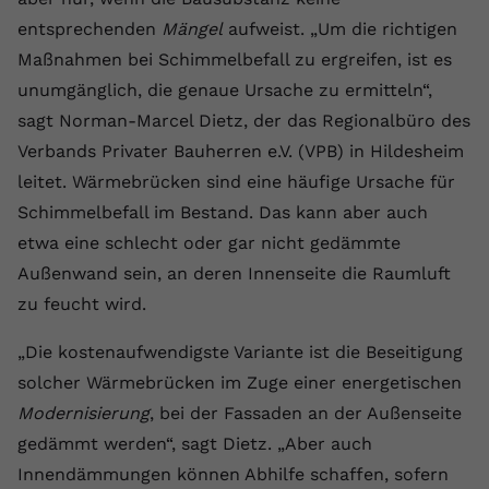
Laufzeit
1 Jahr
Name
Cookie-Informationen anzeigen
_gcl au
Zweck
wiederzuerkennen und statistische
entsprechenden
Mängel
aufweist. „Um die richtigen
Informationen zur Nutzung der
Dieser Wert speichert Ihre Consent-
Anbieter
Google Ads
Maßnahmen bei Schimmelbefall zu ergreifen, ist es
Externe Inhalte
Website zu erfassen.
Einstellungen. Unter anderem eine
unumgänglich, die genaue Ursache zu ermitteln“,
Wir verwenden auf unserer Website externe Inhalte,
zufällig generierte ID, für die
Laufzeit
90 Tage
um Ihnen zusätzliche Informationen anzubieten.
sagt Norman-Marcel Dietz, der das Regionalbüro des
Zweck
historische Speicherung Ihrer
vorgenommen Einstellungen, falls der
Wird von Google Ads für das
Verbands Privater Bauherren e.V. (VPB) in Hildesheim
Name
Cookie-Informationen anzeigen
vuid
Webseiten-Betreiber dies eingestellt
Conversion-Tracking verwendet, um
leitet. Wärmebrücken sind eine häufige Ursache für
Zweck
hat.
Werbeklicks der Nutzung auf unserer
Anbieter
vimeo.com
Schimmelbefall im Bestand. Das kann aber auch
Website zuzuordnen.
etwa eine schlecht oder gar nicht gedämmte
Laufzeit
2 Jahre
Name
fe_typo_user
Außenwand sein, an deren Innenseite die Raumluft
zu feucht wird.
Vimeo installiert dieses Cookie, um
Anbieter
VPB.de
Tracking-Informationen zu sammeln,
„Die kostenaufwendigste Variante ist die Beseitigung
Zweck
indem es eine eindeutige ID zum
Laufzeit
Session
Einbetten von Videos auf der Website
solcher Wärmebrücken im Zuge einer energetischen
setzt.
Dieses Cookie wird verwendet, um die
Modernisierung
, bei der Fassaden an der Außenseite
Zweck
Speicherung von
gedämmt werden“, sagt Dietz. „Aber auch
Benutzereinstellungen zu ermöglichen.
Name
CONSENT
Innendämmungen können Abhilfe schaffen, sofern