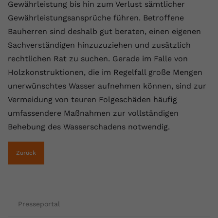
Gewährleistung bis hin zum Verlust sämtlicher
registriert eine eindeutige ID, um
Gewährleistungsansprüche führen. Betroffene
Zweck
Daten darüber zu speichern, welche
Videos von YouTube der Nutzer
Bauherren sind deshalb gut beraten, einen eigenen
gesehen hat.
Sachverständigen hinzuzuziehen und zusätzlich
rechtlichen Rat zu suchen. Gerade im Falle von
Name
yt-remote-connected-devices
Holzkonstruktionen, die im Regelfall große Mengen
unerwünschtes Wasser aufnehmen können, sind zur
Anbieter
Youtube.com
Vermeidung von teuren Folgeschäden häufig
Laufzeit
Session
umfassendere Maßnahmen zur vollständigen
Behebung des Wasserschadens notwendig.
YouTube setzt diesen Cookie, um die
Videopräferenzen des Nutzers zu
Zweck
Zurück
speichern, der eingebettete YouTube-
Videos verwendet.
Presseportal