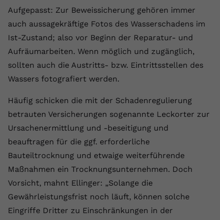
Aufgepasst: Zur Beweissicherung gehören immer
Name
yt.innertube::requests
auch aussagekräftige Fotos des Wasserschadens im
Anbieter
youtube.com
Ist-Zustand; also vor Beginn der Reparatur- und
Aufräumarbeiten. Wenn möglich und zugänglich,
Laufzeit
Session
sollten auch die Austritts- bzw. Eintrittsstellen des
Wassers fotografiert werden.
Dieser von YouTube gesetzte Cookie
registriert eine eindeutige ID, um
Häufig schicken die mit der Schadenregulierung
Zweck
Daten darüber zu speichern, welche
Videos von YouTube der Nutzer
betrauten Versicherungen sogenannte Leckorter zur
gesehen hat.
Ursachenermittlung und -beseitigung und
beauftragen für die ggf. erforderliche
Name
yt.innertube::nextId
Bauteiltrocknung und etwaige weiterführende
Maßnahmen ein Trocknungsunternehmen. Doch
Anbieter
Youtube.com
Vorsicht, mahnt Ellinger: „Solange die
Laufzeit
Session
Gewährleistungsfrist noch läuft, können solche
Eingriffe Dritter zu Einschränkungen in der
Dieser von YouTube gesetzte Cookie