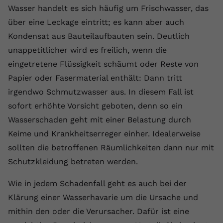
Laufzeit
1 Jahr
Name
Cookie-Informationen anzeigen
_gcl au
Wasser handelt es sich häufig um Frischwasser, das
Zweck
wiederzuerkennen und statistische
Informationen zur Nutzung der
über eine Leckage eintritt; es kann aber auch
Dieser Wert speichert Ihre Consent-
Anbieter
Google Ads
Externe Inhalte
Website zu erfassen.
Einstellungen. Unter anderem eine
Kondensat aus Bauteilaufbauten sein. Deutlich
Wir verwenden auf unserer Website externe Inhalte,
zufällig generierte ID, für die
Laufzeit
90 Tage
unappetitlicher wird es freilich, wenn die
um Ihnen zusätzliche Informationen anzubieten.
Zweck
historische Speicherung Ihrer
eingetretene Flüssigkeit schäumt oder Reste von
vorgenommen Einstellungen, falls der
Wird von Google Ads für das
Name
Cookie-Informationen anzeigen
vuid
Papier oder Fasermaterial enthält: Dann tritt
Webseiten-Betreiber dies eingestellt
Conversion-Tracking verwendet, um
Zweck
hat.
Werbeklicks der Nutzung auf unserer
irgendwo Schmutzwasser aus. In diesem Fall ist
Anbieter
vimeo.com
Website zuzuordnen.
sofort erhöhte Vorsicht geboten, denn so ein
Laufzeit
2 Jahre
Wasserschaden geht mit einer Belastung durch
Name
fe_typo_user
Keime und Krankheitserreger einher. Idealerweise
Vimeo installiert dieses Cookie, um
Anbieter
VPB.de
sollten die betroffenen Räumlichkeiten dann nur mit
Tracking-Informationen zu sammeln,
Zweck
indem es eine eindeutige ID zum
Schutzkleidung betreten werden.
Laufzeit
Session
Einbetten von Videos auf der Website
setzt.
Wie in jedem Schadenfall geht es auch bei der
Dieses Cookie wird verwendet, um die
Zweck
Speicherung von
Klärung einer Wasserhavarie um die Ursache und
Benutzereinstellungen zu ermöglichen.
mithin den oder die Verursacher. Dafür ist eine
Name
CONSENT