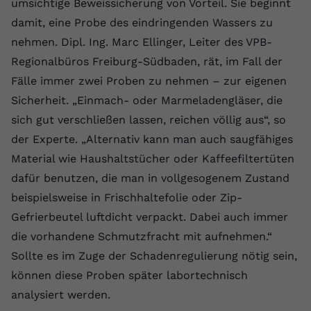
umsichtige Beweissicherung von Vorteil. Sie beginnt
Anbieter
youtube.com
damit, eine Probe des eindringenden Wassers zu
nehmen. Dipl. Ing. Marc Ellinger, Leiter des VPB-
Laufzeit
2 Jahre
Regionalbüros Freiburg-Südbaden, rät, im Fall der
YouTube setzt dieses Cookie über
Fälle immer zwei Proben zu nehmen – zur eigenen
Zweck
eingebettete YouTube-Videos und
Sicherheit. „Einmach- oder Marmeladengläser, die
registriert anonyme statistische Daten.
sich gut verschließen lassen, reichen völlig aus“, so
der Experte. „Alternativ kann man auch saugfähiges
Name
yt-remote-device-id
Material wie Haushaltstücher oder Kaffeefiltertüten
dafür benutzen, die man in vollgesogenem Zustand
Anbieter
Youtube.com
beispielsweise in Frischhaltefolie oder Zip-
Laufzeit
Session
Gefrierbeutel luftdicht verpackt. Dabei auch immer
die vorhandene Schmutzfracht mit aufnehmen.“
YouTube setzt diesen Cookie, um die
Sollte es im Zuge der Schadenregulierung nötig sein,
Videopräferenzen des Benutzers zu
Zweck
speichern, der eingebettete YouTube-
können diese Proben später labortechnisch
Videos verwendet.
analysiert werden.