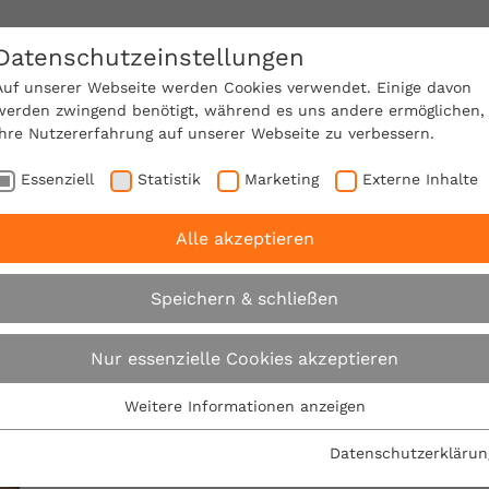
Datenschutzeinstellungen
SACHVERSTÄNDIGE FINDEN!
Auf unserer Webseite werden Cookies verwendet. Einige davon
werden zwingend benötigt, während es uns andere ermöglichen,
Ihre Nutzererfahrung auf unserer Webseite zu verbessern.
e Mitgliedschaft
Über den VPB
Karriere
Essenziell
Statistik
Marketing
Externe Inhalte
Alle akzeptieren
Speichern & schließen
Glossarbegriff
Nur essenzielle Cookies akzeptieren
Weitere Informationen anzeigen
Essenziell
Folgenden Begriff versuchen wir für Sie etwas genau
Essenzielle Cookies werden für grundlegende Funktionen der
Datenschutzerklärun
Webseite benötigt. Dadurch ist gewährleistet, dass die
Arbeit und den damit verbundenen eigenen Anspru