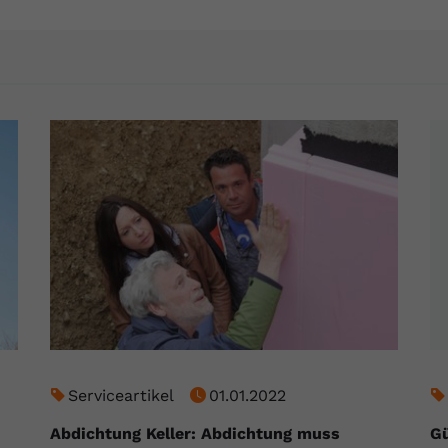
YouTube setzt dieses Cookie über
Zweck
eingebettete YouTube-Videos und registriert
anonyme statistische Daten.
Name
yt-remote-device-id
Anbieter
Youtube.com
Laufzeit
Session
YouTube setzt diesen Cookie, um die
Videopräferenzen des Benutzers zu
Zweck
speichern, der eingebettete YouTube-Videos
verwendet.
Name
yt.innertube::requests
Serviceartikel
01.01.2022
Anbieter
youtube.com
Abdichtung Keller: Abdichtung muss
Gü