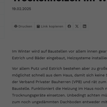
Webseite einwandfrei funktioniert.
19.02.2025
Name
Cookie-Informationen anzeigen
cookie_optin
Anbieter
VPB.de
Statistik
Drucken
Link kopieren
Diese Technologien ermöglichen es uns, die Nutzung der
Laufzeit
1 Jahr
Website zu analysieren, um die Leistung zu messen und zu
verbessern.
Dieses Cookie wird verwendet, um Ihre
Zweck
Cookie-Einstellungen für diese Website zu
Name
Cookie-Informationen anzeigen
_ga
Im Winter wird auf Baustellen vor allem innen gear
speichern.
Estrich und Bäder eingebaut, Heizsysteme installier
Anbieter
Google Analytics 4
Marketing
Name
SgCookieOptin.lastPreferences
Vor allem Putz und Estrich bestehen aber zu groß
Marketing-Cookies ermöglichen es uns, Ihnen relevante
Laufzeit
2 Jahre
Werbung anzuzeigen und den Erfolg unserer Werbekampagnen
möglichst schnell aus dem Haus, damit sich keine
Anbieter
VPB.de
zu messen.
Wird von Google Analytics 4 verwendet, um
der Verband Privater Bauherren (VPB) und rät zu
Nutzer wiederzuerkennen und statistische
Laufzeit
1 Jahr
Baustelle. Funktioniert die Heizung im Haus noch 
Zweck
Name
Cookie-Informationen anzeigen
_gcl au
Informationen zur Nutzung der Website zu
Trocknungsgeräte einsetzen. Unbedingt achten mü
erfassen.
Dieser Wert speichert Ihre Consent-
Anbieter
Google Ads
Externe Inhalte
zum noch ungedämmten Dachboden entweder mit ei
Einstellungen. Unter anderem eine zufällig