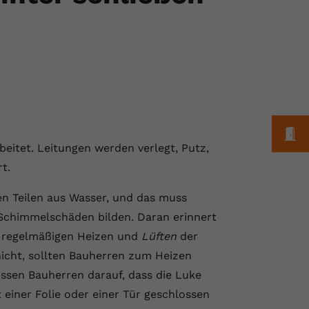
M
beitet. Leitungen werden verlegt, Putz,
t.
en Teilen aus Wasser, und das muss
 Schimmelschäden bilden. Daran erinnert
m regelmäßigen Heizen und
Lüften
der
nicht, sollten Bauherren zum Heizen
ssen Bauherren darauf, dass die Luke
ner Folie oder einer Tür geschlossen