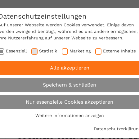
Datenschutzeinstellungen
SACHVERSTÄNDIGE FINDEN!
Auf unserer Webseite werden Cookies verwendet. Einige davon
werden zwingend benötigt, während es uns andere ermöglichen,
Ihre Nutzererfahrung auf unserer Webseite zu verbessern.
e Mitgliedschaft
Über den VPB
Karriere
Essenziell
Statistik
Marketing
Externe Inhalte
Alle akzeptieren
ittwoch
VPB empfiehlt: Dachluke beim Trockenheizen 
Speichern & schließen
Expertentipp am Mittwoch
Nur essenzielle Cookies akzeptieren
Weitere Informationen anzeigen
VPB empfiehlt: Dac
Essenziell
Essenzielle Cookies werden für grundlegende Funktionen der
Datenschutzerklärun
Trockenheizen im W
Webseite benötigt. Dadurch ist gewährleistet, dass die