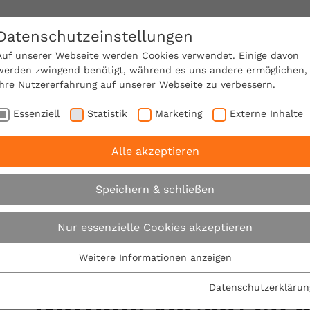
Datenschutzeinstellungen
SACHVERSTÄNDIGE FINDEN!
Auf unserer Webseite werden Cookies verwendet. Einige davon
werden zwingend benötigt, während es uns andere ermöglichen,
Ihre Nutzererfahrung auf unserer Webseite zu verbessern.
e Mitgliedschaft
Über den VPB
Karriere
Essenziell
Statistik
Marketing
Externe Inhalte
Alle akzeptieren
ittwoch
VPB: Wie man mit einem Ofen für Notfälle vo
Speichern & schließen
Expertentipp am Mittwoch
Nur essenzielle Cookies akzeptieren
Weitere Informationen anzeigen
VPB: Wie man mit e
Essenziell
Essenzielle Cookies werden für grundlegende Funktionen der
Datenschutzerklärun
Notfälle vorsorgen 
Webseite benötigt. Dadurch ist gewährleistet, dass die