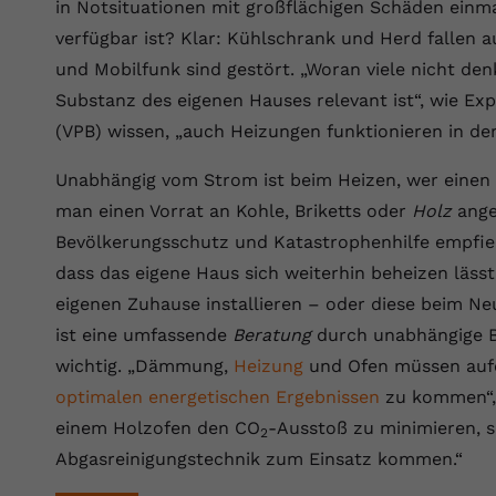
Wir verwenden auf unserer Website externe Inhalte, um Ihnen
in Notsituationen mit großflächigen Schäden einma
generierte ID, für die historische
Laufzeit
90 Tage
Zweck
zusätzliche Informationen anzubieten.
Speicherung Ihrer vorgenommen
verfügbar ist? Klar: Kühlschrank und Herd fallen a
Einstellungen, falls der Webseiten-Betreiber
Wird von Google Ads für das Conversion-
und Mobilfunk sind gestört. „Woran viele nicht den
Name
Cookie-Informationen anzeigen
vuid
dies eingestellt hat.
Zweck
Tracking verwendet, um Werbeklicks der
Substanz des eigenen Hauses relevant ist“, wie Ex
Nutzung auf unserer Website zuzuordnen.
Anbieter
vimeo.com
(VPB) wissen, „auch Heizungen funktionieren in de
Name
fe_typo_user
Laufzeit
2 Jahre
Unabhängig vom Strom ist beim Heizen, wer einen K
Anbieter
VPB.de
man einen Vorrat an Kohle, Briketts oder
Holz
ange
Vimeo installiert dieses Cookie, um
Tracking-Informationen zu sammeln, indem
Bevölkerungsschutz und Katastrophenhilfe empfiehlt
Laufzeit
Session
Zweck
es eine eindeutige ID zum Einbetten von
dass das eigene Haus sich weiterhin beheizen lässt,
Videos auf der Website setzt.
Dieses Cookie wird verwendet, um die
eigenen Zuhause installieren – oder diese beim Neu
Zweck
Speicherung von Benutzereinstellungen zu
ist eine umfassende
Beratung
durch unabhängige B
ermöglichen.
Name
CONSENT
wichtig. „Dämmung,
Heizung
und Ofen müssen aufe
optimalen energetischen Ergebnissen
zu kommen“, 
Anbieter
youtube.com
einem Holzofen den CO
-Ausstoß zu minimieren, s
2
Laufzeit
2 Jahre
Abgasreinigungstechnik zum Einsatz kommen.“