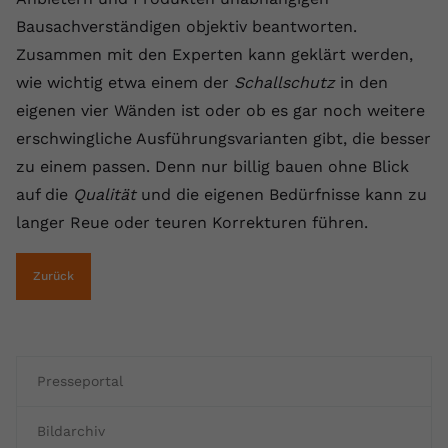
Bausachverständigen objektiv beantworten.
Anbieter
youtube.com
Zusammen mit den Experten kann geklärt werden,
Laufzeit
2 Jahre
wie wichtig etwa einem der
Schallschutz
in den
eigenen vier Wänden ist oder ob es gar noch weitere
YouTube setzt dieses Cookie über
Zweck
eingebettete YouTube-Videos und
erschwingliche Ausführungsvarianten gibt, die besser
registriert anonyme statistische Daten.
zu einem passen. Denn nur billig bauen ohne Blick
auf die
Qualität
und die eigenen Bedürfnisse kann zu
Name
yt-remote-device-id
langer Reue oder teuren Korrekturen führen.
Anbieter
Youtube.com
Zurück
Laufzeit
Session
YouTube setzt diesen Cookie, um die
Videopräferenzen des Benutzers zu
Presseportal
Zweck
speichern, der eingebettete YouTube-
Videos verwendet.
Bildarchiv