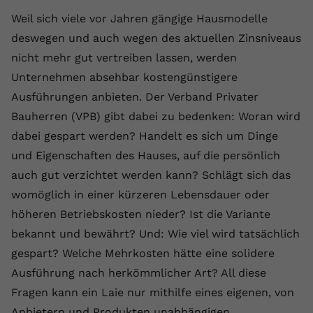
Laufzeit
1 Jahr
Name
Cookie-Informationen anzeigen
_gcl au
Zweck
wiederzuerkennen und statistische
Weil sich viele vor Jahren gängige Hausmodelle
Informationen zur Nutzung der
Dieser Wert speichert Ihre Consent-
Anbieter
Google Ads
deswegen und auch wegen des aktuellen Zinsniveaus
Externe Inhalte
Website zu erfassen.
Einstellungen. Unter anderem eine
nicht mehr gut vertreiben lassen, werden
Wir verwenden auf unserer Website externe Inhalte,
zufällig generierte ID, für die
Laufzeit
90 Tage
um Ihnen zusätzliche Informationen anzubieten.
Unternehmen absehbar kostengünstigere
Zweck
historische Speicherung Ihrer
vorgenommen Einstellungen, falls der
Wird von Google Ads für das
Ausführungen anbieten. Der Verband Privater
Name
Cookie-Informationen anzeigen
vuid
Webseiten-Betreiber dies eingestellt
Conversion-Tracking verwendet, um
Bauherren (VPB) gibt dabei zu bedenken: Woran wird
Zweck
hat.
Werbeklicks der Nutzung auf unserer
Anbieter
vimeo.com
dabei gespart werden? Handelt es sich um Dinge
Website zuzuordnen.
und Eigenschaften des Hauses, auf die persönlich
Laufzeit
2 Jahre
Name
fe_typo_user
auch gut verzichtet werden kann? Schlägt sich das
womöglich in einer kürzeren Lebensdauer oder
Vimeo installiert dieses Cookie, um
Anbieter
VPB.de
Tracking-Informationen zu sammeln,
höheren Betriebskosten nieder? Ist die Variante
Zweck
indem es eine eindeutige ID zum
Laufzeit
Session
bekannt und bewährt? Und: Wie viel wird tatsächlich
Einbetten von Videos auf der Website
gespart? Welche Mehrkosten hätte eine solidere
setzt.
Dieses Cookie wird verwendet, um die
Ausführung nach herkömmlicher Art? All diese
Zweck
Speicherung von
Benutzereinstellungen zu ermöglichen.
Fragen kann ein Laie nur mithilfe eines eigenen, von
Name
CONSENT
Anbietern und Produkten unabhängigen