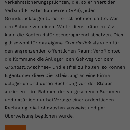
Laufzeit
1 Jahr
Verkehrssicherungspflichten, die, so erinnert der
Name
Cookie-Informationen anzeigen
_gcl au
Zweck
wiederzuerkennen und statistische
Verband Privater Bauherren (VPB), jeder
Informationen zur Nutzung der
Dieser Wert speichert Ihre Consent-
Anbieter
Google Ads
Externe Inhalte
Website zu erfassen.
Grundstückseigentümer ernst nehmen sollte. Wer
Einstellungen. Unter anderem eine
Wir verwenden auf unserer Website externe Inhalte,
den Schnee von einem Winterdienst räumen lässt,
zufällig generierte ID, für die
Laufzeit
90 Tage
um Ihnen zusätzliche Informationen anzubieten.
Zweck
historische Speicherung Ihrer
kann die Kosten dafür steuersparend absetzen. Dies
vorgenommen Einstellungen, falls der
Wird von Google Ads für das
gilt sowohl für das eigene
Grundstück
als auch für
Name
Cookie-Informationen anzeigen
vuid
Webseiten-Betreiber dies eingestellt
Conversion-Tracking verwendet, um
Zweck
den angrenzenden öffentlichen Raum: Verpflichtet
hat.
Werbeklicks der Nutzung auf unserer
Anbieter
vimeo.com
die Kommune die Anlieger, den Gehweg vor dem
Website zuzuordnen.
Grundstück
schnee- und eisfrei zu halten, so können
Laufzeit
2 Jahre
Name
fe_typo_user
Eigentümer diese Dienstleistung an eine Firma
Vimeo installiert dieses Cookie, um
delegieren und deren Rechnung von der Steuer
Anbieter
VPB.de
Tracking-Informationen zu sammeln,
abziehen – im Rahmen der vorgesehenen Summen
Zweck
indem es eine eindeutige ID zum
Laufzeit
Session
und natürlich nur bei Vorlage einer ordentlichen
Einbetten von Videos auf der Website
setzt.
Rechnung, die Lohnkosten ausweist und per
Dieses Cookie wird verwendet, um die
Zweck
Speicherung von
Überweisung beglichen wurde.
Benutzereinstellungen zu ermöglichen.
Name
CONSENT