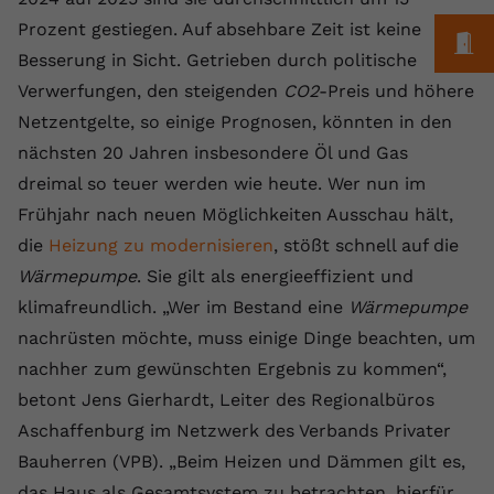
Laufzeit
1 Jahr
Name
Cookie-Informationen anzeigen
_gcl au
Zweck
wiederzuerkennen und statistische
Prozent gestiegen. Auf absehbare Zeit ist keine
M
Informationen zur Nutzung der
Dieser Wert speichert Ihre Consent-
Anbieter
Google Ads
Besserung in Sicht. Getrieben durch politische
Externe Inhalte
Website zu erfassen.
Einstellungen. Unter anderem eine
Verwerfungen, den steigenden
CO2
-Preis und höhere
Wir verwenden auf unserer Website externe Inhalte,
zufällig generierte ID, für die
Laufzeit
90 Tage
um Ihnen zusätzliche Informationen anzubieten.
Netzentgelte, so einige Prognosen, könnten in den
Zweck
historische Speicherung Ihrer
vorgenommen Einstellungen, falls der
Wird von Google Ads für das
nächsten 20 Jahren insbesondere Öl und Gas
Name
Cookie-Informationen anzeigen
vuid
Webseiten-Betreiber dies eingestellt
Conversion-Tracking verwendet, um
dreimal so teuer werden wie heute. Wer nun im
Zweck
hat.
Werbeklicks der Nutzung auf unserer
Anbieter
vimeo.com
Frühjahr nach neuen Möglichkeiten Ausschau hält,
Website zuzuordnen.
die
Heizung zu modernisieren
, stößt schnell auf die
Laufzeit
2 Jahre
Name
fe_typo_user
Wärmepumpe
. Sie gilt als energieeffizient und
klimafreundlich. „Wer im Bestand eine
Wärmepumpe
Vimeo installiert dieses Cookie, um
Anbieter
VPB.de
Tracking-Informationen zu sammeln,
nachrüsten möchte, muss einige Dinge beachten, um
Zweck
indem es eine eindeutige ID zum
Laufzeit
Session
nachher zum gewünschten Ergebnis zu kommen“,
Einbetten von Videos auf der Website
betont Jens Gierhardt, Leiter des Regionalbüros
setzt.
Dieses Cookie wird verwendet, um die
Aschaffenburg im Netzwerk des Verbands Privater
Zweck
Speicherung von
Benutzereinstellungen zu ermöglichen.
Bauherren (VPB). „Beim Heizen und Dämmen gilt es,
Name
CONSENT
das Haus als Gesamtsystem zu betrachten, hierfür