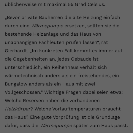
üblicherweise mit maximal 55 Grad Celsius.
Name
yt.innertube::requests
„Bevor private Bauherren die alte Heizung einfach
Anbieter
youtube.com
durch eine
Wärmepumpe
ersetzen, sollten sie die
bestehende Heizanlage und das Haus von
Laufzeit
Session
unabhängigen Fachleuten prüfen lassen“, rät
Dieser von YouTube gesetzte Cookie
Gierhardt. „Im konkreten Fall kommt es immer auf
registriert eine eindeutige ID, um
die Gegebenheiten an, jedes Gebäude ist
Zweck
Daten darüber zu speichern, welche
unterschiedlich, ein Reihenhaus verhält sich
Videos von YouTube der Nutzer
gesehen hat.
wärmetechnisch anders als ein freistehendes, ein
Bungalow anders als ein Haus mit zwei
Vollgeschossen.“ Wichtige Fragen dabei seien etwa:
Name
yt.innertube::nextId
Welche Reserven haben die vorhandenen
Anbieter
Youtube.com
Heizkörper
? Welche Vorlauftemperaturen braucht
das Haus? Eine gute Vorprüfung ist die Grundlage
Laufzeit
Session
dafür, dass die
Wärmepumpe
später zum Haus passt.
Dieser von YouTube gesetzte Cookie