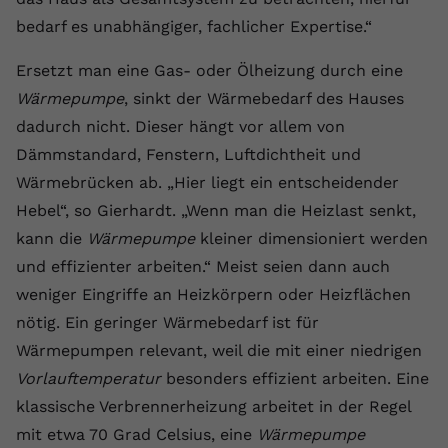
bedarf es unabhängiger, fachlicher Expertise.“
Anbieter
youtube.com
Laufzeit
2 Jahre
Ersetzt man eine Gas- oder Ölheizung durch eine
Wärmepumpe
, sinkt der Wärmebedarf des Hauses
YouTube setzt dieses Cookie über
dadurch nicht. Dieser hängt vor allem von
Zweck
eingebettete YouTube-Videos und
Dämmstandard, Fenstern, Luftdichtheit und
registriert anonyme statistische Daten.
Wärmebrücken ab. „Hier liegt ein entscheidender
Hebel“, so Gierhardt. „Wenn man die Heizlast senkt,
Name
yt-remote-device-id
kann die
Wärmepumpe
kleiner dimensioniert werden
Anbieter
Youtube.com
und effizienter arbeiten.“ Meist seien dann auch
weniger Eingriffe an Heizkörpern oder Heizflächen
Laufzeit
Session
nötig. Ein geringer Wärmebedarf ist für
YouTube setzt diesen Cookie, um die
Wärmepumpen relevant, weil die mit einer niedrigen
Videopräferenzen des Benutzers zu
Vorlauftemperatur
besonders effizient arbeiten. Eine
Zweck
speichern, der eingebettete YouTube-
klassische Verbrennerheizung arbeitet in der Regel
Videos verwendet.
mit etwa 70 Grad Celsius, eine
Wärmepumpe