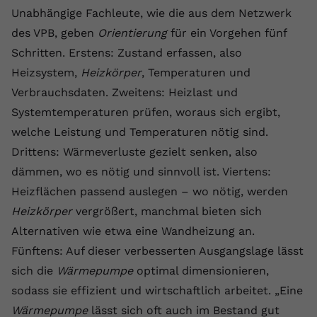
registriert eine eindeutige ID, um
Unabhängige Fachleute, wie die aus dem Netzwerk
Zweck
Daten darüber zu speichern, welche
des VPB, geben
Orientierung
für ein Vorgehen fünf
Videos von YouTube der Nutzer
Schritten. Erstens: Zustand erfassen, also
gesehen hat.
Heizsystem,
Heizkörper
, Temperaturen und
Verbrauchsdaten. Zweitens: Heizlast und
Name
yt-remote-connected-devices
Systemtemperaturen prüfen, woraus sich ergibt,
welche Leistung und Temperaturen nötig sind.
Anbieter
Youtube.com
Drittens: Wärmeverluste gezielt senken, also
Laufzeit
Session
dämmen, wo es nötig und sinnvoll ist. Viertens:
Heizflächen passend auslegen – wo nötig, werden
YouTube setzt diesen Cookie, um die
Videopräferenzen des Nutzers zu
Heizkörper
vergrößert, manchmal bieten sich
Zweck
speichern, der eingebettete YouTube-
Alternativen wie etwa eine Wandheizung an.
Videos verwendet.
Fünftens: Auf dieser verbesserten Ausgangslage lässt
sich die
Wärmepumpe
optimal dimensionieren,
sodass sie effizient und wirtschaftlich arbeitet. „Eine
Wärmepumpe
lässt sich oft auch im Bestand gut