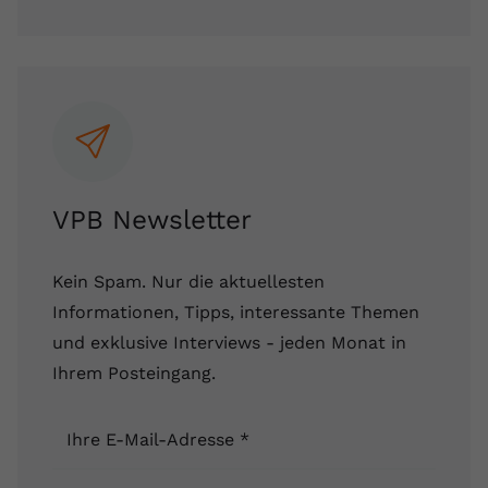
Name
yt.innertube::requests
Anbieter
youtube.com
Laufzeit
Session
Dieser von YouTube gesetzte Cookie
registriert eine eindeutige ID, um
VPB Newsletter
Zweck
Daten darüber zu speichern, welche
Videos von YouTube der Nutzer
gesehen hat.
Kein Spam. Nur die aktuellesten
Informationen, Tipps, interessante Themen
Name
yt.innertube::nextId
und exklusive Interviews - jeden Monat in
Ihrem Posteingang.
Anbieter
Youtube.com
Laufzeit
Session
Ihre E-Mail-Adresse
*
Dieser von YouTube gesetzte Cookie