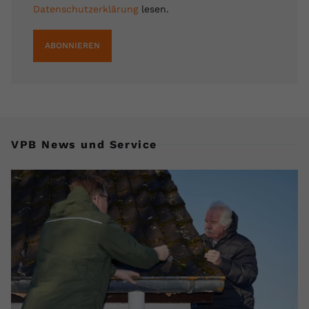
Datenschutzerklärung
lesen.
registriert eine eindeutige ID, um
Zweck
Daten darüber zu speichern, welche
Videos von YouTube der Nutzer
ABONNIEREN
gesehen hat.
Name
yt-remote-connected-devices
Anbieter
Youtube.com
VPB News und Service
Laufzeit
Session
YouTube setzt diesen Cookie, um die
Videopräferenzen des Nutzers zu
Zweck
speichern, der eingebettete YouTube-
Videos verwendet.