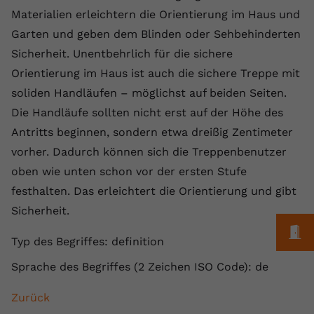
Laufzeit
1 Jahr
Name
Cookie-Informationen anzeigen
_gcl au
Zweck
wiederzuerkennen und statistische
Materialien erleichtern die Orientierung im Haus und
Informationen zur Nutzung der
Garten und geben dem Blinden oder Sehbehinderten
Dieser Wert speichert Ihre Consent-
Anbieter
Google Ads
Externe Inhalte
Website zu erfassen.
Einstellungen. Unter anderem eine
Sicherheit. Unentbehrlich für die sichere
Wir verwenden auf unserer Website externe Inhalte,
zufällig generierte ID, für die
Laufzeit
90 Tage
Orientierung im Haus ist auch die sichere Treppe mit
um Ihnen zusätzliche Informationen anzubieten.
Zweck
historische Speicherung Ihrer
soliden Handläufen – möglichst auf beiden Seiten.
vorgenommen Einstellungen, falls der
Wird von Google Ads für das
Name
Cookie-Informationen anzeigen
vuid
Webseiten-Betreiber dies eingestellt
Conversion-Tracking verwendet, um
Die Handläufe sollten nicht erst auf der Höhe des
Zweck
hat.
Werbeklicks der Nutzung auf unserer
Antritts beginnen, sondern etwa dreißig Zentimeter
Anbieter
vimeo.com
Website zuzuordnen.
vorher. Dadurch können sich die Treppenbenutzer
Laufzeit
2 Jahre
oben wie unten schon vor der ersten Stufe
Name
fe_typo_user
festhalten. Das erleichtert die Orientierung und gibt
Vimeo installiert dieses Cookie, um
Anbieter
VPB.de
Sicherheit.
Tracking-Informationen zu sammeln,
Zweck
indem es eine eindeutige ID zum
M
Laufzeit
Session
Typ des Begriffes: definition
Einbetten von Videos auf der Website
setzt.
Dieses Cookie wird verwendet, um die
Sprache des Begriffes (2 Zeichen ISO Code): de
Zweck
Speicherung von
Benutzereinstellungen zu ermöglichen.
Zurück
Name
CONSENT