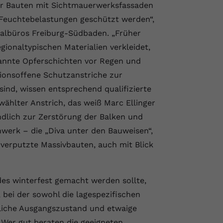
r Bauten mit Sichtmauerwerksfassaden
 Feuchtebelastungen geschützt werden“,
onalbüros Freiburg-Südbaden. „Früher
ionaltypischen Materialien verkleidet,
annte Opferschichten vor Regen und
sionsoffene Schutzanstriche zur
sind, wissen entsprechend qualifizierte
ählter Anstrich, das weiß Marc Ellinger
ndlich zur Zerstörung der Balken und
werk – die „Diva unter den Bauweisen“,
s verputzte Massivbauten, auch mit Blick
s winterfest gemacht werden sollte,
, bei der sowohl die lagespezifischen
uliche Ausgangszustand und etwaige
 Wer gut beraten die geeigneten