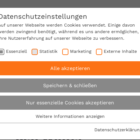
Datenschutzeinstellungen
SACHVERSTÄNDIGE FINDEN!
Auf unserer Webseite werden Cookies verwendet. Einige davon
werden zwingend benötigt, während es uns andere ermöglichen,
Ihre Nutzererfahrung auf unserer Webseite zu verbessern.
e Mitgliedschaft
Über den VPB
Ratgeber
Essenziell
Statistik
Marketing
Externe Inhalte
Alle akzeptieren
ittwoch
So kommt Ihre Immobilie gut durch den Wint
Speichern & schließen
Expertentipp am Mittwoch
Nur essenzielle Cookies akzeptieren
Weitere Informationen anzeigen
So kommt Ihre Immo
Essenziell
Essenzielle Cookies werden für grundlegende Funktionen der
Datenschutzerklärun
den Winter
Webseite benötigt. Dadurch ist gewährleistet, dass die