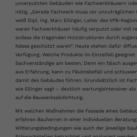
YouTube setzt dieses Cookie über
unverputzten Gebäuden wie Fachwerkhäusern ode
Zweck
eingebettete YouTube-Videos und registriert
nötig. „Gerade Fachwerk muss vor unzuträglichen
anonyme statistische Daten.
weiß Dipl. Ing. Marc Ellinger, Leiter des VPB-Regi
waren Fachwerkhäuser häufig verputzt oder mit reg
Name
yt-remote-device-id
sodass die tragenden Holzstrukturen durch sogen
Nässe geschützt waren“. Heute stehen dafür diffu
Anbieter
Youtube.com
Verfügung. Welche Produkte im Einzelfall geeignet 
Laufzeit
Session
Sachverständige am besten. Denn ein falsch ausgew
aus Erfahrung, kann zu Fäulnisbefall und schlusse
YouTube setzt diesen Cookie, um die
damit des Gebäudes führen. Grundsätzlich ist Fach
Videopräferenzen des Benutzers zu
Zweck
speichern, der eingebettete YouTube-Videos
wie Ellinger sagt – deutlich wartungsintensiver al
verwendet.
auf die Bauwerksabdichtung.
Mit welchen Maßnahmen die Fassade eines Gebäude
Name
yt.innertube::requests
erfahren Bauherren in einer individuellen
Beratung
Anbieter
youtube.com
Witterungsbedingungen wie auch der jeweilige ba
Schwachstellen betrachtet und analysiert werden.