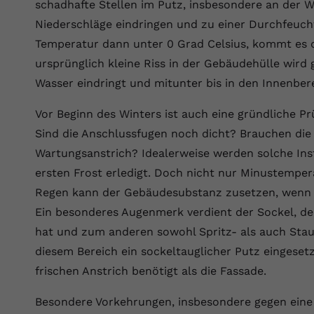
Wir verwenden auf unserer Website externe Inhalte, um Ihnen
schadhafte Stellen im Putz, insbesondere an der W
generierte ID, für die historische
Laufzeit
90 Tage
Zweck
zusätzliche Informationen anzubieten.
Speicherung Ihrer vorgenommen
Niederschläge eindringen und zu einer Durchfeuch
Einstellungen, falls der Webseiten-Betreiber
Wird von Google Ads für das Conversion-
Temperatur dann unter 0 Grad Celsius, kommt es d
Name
Cookie-Informationen anzeigen
vuid
dies eingestellt hat.
Zweck
Tracking verwendet, um Werbeklicks der
ursprünglich kleine Riss in der Gebäudehülle wird
Nutzung auf unserer Website zuzuordnen.
Anbieter
vimeo.com
Wasser eindringt und mitunter bis in den Innenber
Name
fe_typo_user
Laufzeit
2 Jahre
Vor Beginn des Winters ist auch eine gründliche P
Anbieter
VPB.de
Sind die Anschlussfugen noch dicht? Brauchen die
Vimeo installiert dieses Cookie, um
Tracking-Informationen zu sammeln, indem
Wartungsanstrich? Idealerweise werden solche In
Laufzeit
Session
Zweck
es eine eindeutige ID zum Einbetten von
ersten Frost erledigt. Doch nicht nur Minustempe
Videos auf der Website setzt.
Dieses Cookie wird verwendet, um die
Regen kann der Gebäudesubstanz zusetzen, wenn di
Zweck
Speicherung von Benutzereinstellungen zu
Ein besonderes Augenmerk verdient der Sockel, d
ermöglichen.
Name
CONSENT
hat und zum anderen sowohl Spritz- als auch Stau
diesem Bereich ein sockeltauglicher Putz eingeset
Anbieter
youtube.com
frischen Anstrich benötigt als die Fassade.
Laufzeit
2 Jahre
Besondere Vorkehrungen, insbesondere gegen eine 