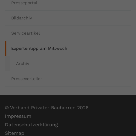
Presseportal
registriert eine eindeutige ID, um
Zweck
Daten darüber zu speichern, welche
Videos von YouTube der Nutzer
Bildarchiv
gesehen hat.
Serviceartikel
Name
yt-remote-connected-devices
Expertentipp am Mittwoch
Anbieter
Youtube.com
Archiv
Laufzeit
Session
Presseverteiler
YouTube setzt diesen Cookie, um die
Videopräferenzen des Nutzers zu
Zweck
speichern, der eingebettete YouTube-
Videos verwendet.
© Verband Privater Bauherren 2026
Impressum
Datenschutzerklärung
Sitemap