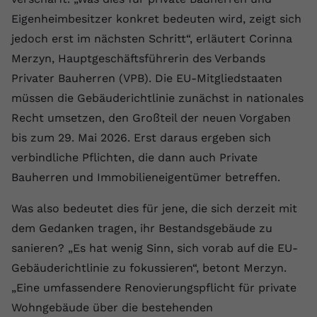
Laufzeit
1 Jahr
Name
Cookie-Informationen anzeigen
_gcl au
Zweck
wiederzuerkennen und statistische
Eigenheimbesitzer konkret bedeuten wird, zeigt sich
Informationen zur Nutzung der
Dieser Wert speichert Ihre Consent-
Anbieter
Google Ads
jedoch erst im nächsten Schritt“, erläutert Corinna
Externe Inhalte
Website zu erfassen.
Einstellungen. Unter anderem eine
Merzyn, Hauptgeschäftsführerin des Verbands
Wir verwenden auf unserer Website externe Inhalte,
zufällig generierte ID, für die
Laufzeit
90 Tage
um Ihnen zusätzliche Informationen anzubieten.
Privater Bauherren (VPB). Die EU-Mitgliedstaaten
Zweck
historische Speicherung Ihrer
vorgenommen Einstellungen, falls der
Wird von Google Ads für das
müssen die Gebäuderichtlinie zunächst in nationales
Name
Cookie-Informationen anzeigen
vuid
Webseiten-Betreiber dies eingestellt
Conversion-Tracking verwendet, um
Recht umsetzen, den Großteil der neuen Vorgaben
Zweck
hat.
Werbeklicks der Nutzung auf unserer
Anbieter
vimeo.com
bis zum 29. Mai 2026. Erst daraus ergeben sich
Website zuzuordnen.
verbindliche Pflichten, die dann auch Private
Laufzeit
2 Jahre
Name
fe_typo_user
Bauherren und Immobilieneigentümer betreffen.
Vimeo installiert dieses Cookie, um
Anbieter
VPB.de
Was also bedeutet dies für jene, die sich derzeit mit
Tracking-Informationen zu sammeln,
dem Gedanken tragen, ihr Bestandsgebäude zu
Zweck
indem es eine eindeutige ID zum
Laufzeit
Session
Einbetten von Videos auf der Website
sanieren? „Es hat wenig Sinn, sich vorab auf die EU-
setzt.
Dieses Cookie wird verwendet, um die
Gebäuderichtlinie zu fokussieren“, betont Merzyn.
Zweck
Speicherung von
„Eine umfassendere Renovierungspflicht für private
Benutzereinstellungen zu ermöglichen.
Name
CONSENT
Wohngebäude über die bestehenden