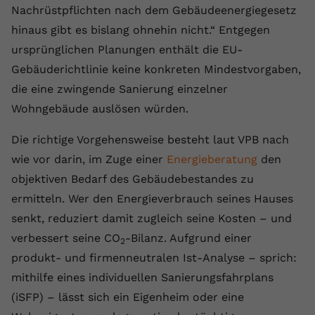
Nachrüstpflichten nach dem Gebäudeenergiegesetz
Anbieter
youtube.com
hinaus gibt es bislang ohnehin nicht.“ Entgegen
Laufzeit
2 Jahre
ursprünglichen Planungen enthält die EU-
Gebäuderichtlinie keine konkreten Mindestvorgaben,
YouTube setzt dieses Cookie über
die eine zwingende Sanierung einzelner
Zweck
eingebettete YouTube-Videos und
Wohngebäude auslösen würden.
registriert anonyme statistische Daten.
Die richtige Vorgehensweise besteht laut VPB nach
Name
yt-remote-device-id
wie vor darin, im Zuge einer
Energieberatung
den
objektiven Bedarf des Gebäudebestandes zu
Anbieter
Youtube.com
ermitteln. Wer den Energieverbrauch seines Hauses
Laufzeit
Session
senkt, reduziert damit zugleich seine Kosten – und
verbessert seine CO
-Bilanz. Aufgrund einer
2
YouTube setzt diesen Cookie, um die
produkt- und firmenneutralen Ist-Analyse – sprich:
Videopräferenzen des Benutzers zu
Zweck
speichern, der eingebettete YouTube-
mithilfe eines individuellen Sanierungsfahrplans
Videos verwendet.
(iSFP) – lässt sich ein Eigenheim oder eine