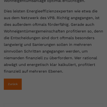
Wohneigentumsanlage optimal ertüchtigen.
Name
yt.innertube::requests
Dies leisten Energieeffizienzexperten wie etwa die
aus dem Netzwerk des VPB. Richtig angegangen, ist
Anbieter
youtube.com
dies außerdem oftmals förderfähig. Gerade auch
Laufzeit
Session
Wohneigentümergemeinschaften profitieren so, denn
die Entscheidungen sind dort oftmals besonders
Dieser von YouTube gesetzte Cookie
registriert eine eindeutige ID, um
langwierig und Sanierungen sollen in mehreren
Zweck
Daten darüber zu speichern, welche
sinnvollen Schritten angegangen werden, um
Videos von YouTube der Nutzer
niemanden finanziell zu überfordern. Wer rational
gesehen hat.
abwägt und energetisch klar kalkuliert, profitiert
finanziell auf mehreren Ebenen.
Name
yt.innertube::nextId
Zurück
Anbieter
Youtube.com
Laufzeit
Session
Dieser von YouTube gesetzte Cookie