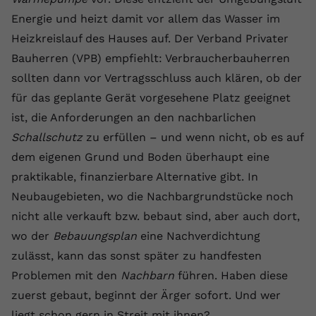
Laufzeit
1 Jahr
Name
Cookie-Informationen anzeigen
_gcl au
Zweck
wiederzuerkennen und statistische
Energie und heizt damit vor allem das Wasser im
Informationen zur Nutzung der
Dieser Wert speichert Ihre Consent-
Anbieter
Google Ads
Heizkreislauf des Hauses auf. Der Verband Privater
Externe Inhalte
Website zu erfassen.
Einstellungen. Unter anderem eine
Bauherren (VPB) empfiehlt: Verbraucherbauherren
Wir verwenden auf unserer Website externe Inhalte,
zufällig generierte ID, für die
Laufzeit
90 Tage
um Ihnen zusätzliche Informationen anzubieten.
sollten dann vor Vertragsschluss auch klären, ob der
Zweck
historische Speicherung Ihrer
vorgenommen Einstellungen, falls der
Wird von Google Ads für das
für das geplante Gerät vorgesehene Platz geeignet
Name
Cookie-Informationen anzeigen
vuid
Webseiten-Betreiber dies eingestellt
Conversion-Tracking verwendet, um
ist, die Anforderungen an den nachbarlichen
Zweck
hat.
Werbeklicks der Nutzung auf unserer
Anbieter
vimeo.com
Schallschutz
zu erfüllen – und wenn nicht, ob es auf
Website zuzuordnen.
dem eigenen Grund und Boden überhaupt eine
Laufzeit
2 Jahre
Name
fe_typo_user
praktikable, finanzierbare Alternative gibt. In
Neubaugebieten, wo die Nachbargrundstücke noch
Vimeo installiert dieses Cookie, um
Anbieter
VPB.de
Tracking-Informationen zu sammeln,
nicht alle verkauft bzw. bebaut sind, aber auch dort,
Zweck
indem es eine eindeutige ID zum
Laufzeit
Session
wo der
Bebauungsplan
eine Nachverdichtung
Einbetten von Videos auf der Website
zulässt, kann das sonst später zu handfesten
setzt.
Dieses Cookie wird verwendet, um die
Problemen mit den
Nachbarn
führen. Haben diese
Zweck
Speicherung von
Benutzereinstellungen zu ermöglichen.
zuerst gebaut, beginnt der Ärger sofort. Und wer
Name
CONSENT
liegt schon gern in Streit mit ihnen?