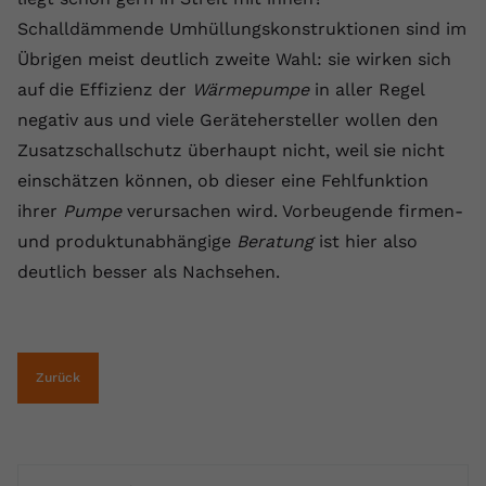
Schalldämmende Umhüllungskonstruktionen sind im
Anbieter
youtube.com
Übrigen meist deutlich zweite Wahl: sie wirken sich
Laufzeit
2 Jahre
auf die Effizienz der
Wärmepumpe
in aller Regel
negativ aus und viele Gerätehersteller wollen den
YouTube setzt dieses Cookie über
Zweck
eingebettete YouTube-Videos und
Zusatzschallschutz überhaupt nicht, weil sie nicht
registriert anonyme statistische Daten.
einschätzen können, ob dieser eine Fehlfunktion
ihrer
Pumpe
verursachen wird. Vorbeugende firmen-
Name
yt-remote-device-id
und produktunabhängige
Beratung
ist hier also
deutlich besser als Nachsehen.
Anbieter
Youtube.com
Laufzeit
Session
YouTube setzt diesen Cookie, um die
Zurück
Videopräferenzen des Benutzers zu
Zweck
speichern, der eingebettete YouTube-
Videos verwendet.