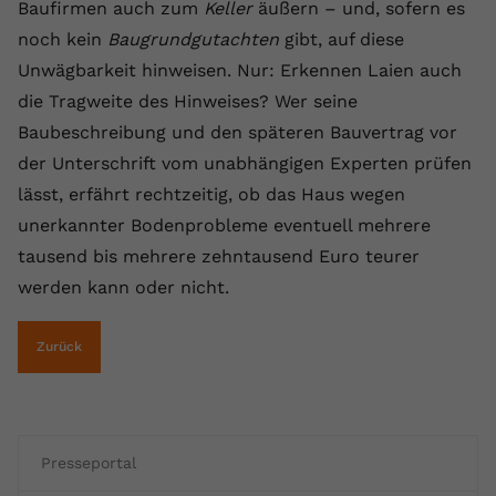
Baufirmen auch zum
Keller
äußern – und, sofern es
Anbieter
youtube.com
noch kein
Baugrundgutachten
gibt, auf diese
Unwägbarkeit hinweisen. Nur: Erkennen Laien auch
Laufzeit
2 Jahre
die Tragweite des Hinweises? Wer seine
YouTube setzt dieses Cookie über
Baubeschreibung und den späteren Bauvertrag vor
Zweck
eingebettete YouTube-Videos und
der Unterschrift vom unabhängigen Experten prüfen
registriert anonyme statistische Daten.
lässt, erfährt rechtzeitig, ob das Haus wegen
unerkannter Bodenprobleme eventuell mehrere
Name
yt-remote-device-id
tausend bis mehrere zehntausend Euro teurer
werden kann oder nicht.
Anbieter
Youtube.com
Laufzeit
Session
Zurück
YouTube setzt diesen Cookie, um die
Videopräferenzen des Benutzers zu
Zweck
speichern, der eingebettete YouTube-
Videos verwendet.
Presseportal