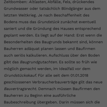
Laufzeit
1 Jahr
Zeitbomben:
Altlasten
, Abfälle, Fels, drückendes
Name
Cookie-Informationen anzeigen
_gcl au
Zweck
wiederzuerkennen und statistische
Grundwasser oder tatsächlich Blindgänger aus dem
Informationen zur Nutzung der
Dieser Wert speichert Ihre Consent-
Anbieter
Google Ads
Externe Inhalte
Website zu erfassen.
letzten Weltkrieg. Je nach Beschaffenheit des
Einstellungen. Unter anderem eine
Wir verwenden auf unserer Website externe Inhalte,
Bodens muss das
Grundstück
zunächst eventuell
zufällig generierte ID, für die
Laufzeit
90 Tage
um Ihnen zusätzliche Informationen anzubieten.
Zweck
historische Speicherung Ihrer
saniert und die Gründung des Hauses entsprechend
vorgenommen Einstellungen, falls der
Wird von Google Ads für das
geplant werden. Es liegt auf der Hand: Erst wenn die
Name
Cookie-Informationen anzeigen
vuid
Webseiten-Betreiber dies eingestellt
Conversion-Tracking verwendet, um
Zweck
Besonderheiten des Baugrunds bekannt sind, können
hat.
Werbeklicks der Nutzung auf unserer
Anbieter
vimeo.com
Bauherren adäquat planen lassen und Baufirmen
Website zuzuordnen.
auch seriös kalkulieren. Aufschluss über den Boden
Laufzeit
2 Jahre
Name
fe_typo_user
gibt das
Baugrundgutachten
. Es sollte so früh wie
Vimeo installiert dieses Cookie, um
möglich gemacht werden, im Idealfall vor dem
Anbieter
VPB.de
Tracking-Informationen zu sammeln,
Grundstückskauf
. Für alle seit dem 01.01.2018
Zweck
indem es eine eindeutige ID zum
Laufzeit
Session
geschlossenen Verbraucherbauverträge gilt das neue
Einbetten von Videos auf der Website
setzt.
Bauvertragsrecht
. Demnach müssen Baufirmen den
Dieses Cookie wird verwendet, um die
Zweck
Speicherung von
Bauherren zu Beginn eine ausführliche
Benutzereinstellungen zu ermöglichen.
Baubeschreibung übergeben. Darin müssen sich die
Name
CONSENT