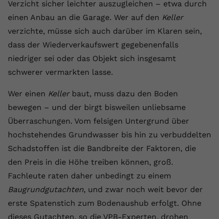
Verzicht sicher leichter auszugleichen – etwa durch
Anbieter
youtube.com
einen Anbau an die Garage. Wer auf den
Keller
verzichte, müsse sich auch darüber im Klaren sein,
Laufzeit
2 Jahre
dass der Wiederverkaufswert gegebenenfalls
YouTube setzt dieses Cookie über
niedriger sei oder das Objekt sich insgesamt
Zweck
eingebettete YouTube-Videos und
schwerer vermarkten lasse.
registriert anonyme statistische Daten.
Wer einen
Keller
baut, muss dazu den Boden
bewegen – und der birgt bisweilen unliebsame
Name
yt-remote-device-id
Überraschungen. Vom felsigen Untergrund über
Anbieter
Youtube.com
hochstehendes Grundwasser bis hin zu verbuddelten
Schadstoffen ist die Bandbreite der Faktoren, die
Laufzeit
Session
den Preis in die Höhe treiben können, groß.
YouTube setzt diesen Cookie, um die
Fachleute raten daher unbedingt zu einem
Videopräferenzen des Benutzers zu
Zweck
Baugrundgutachten
, und zwar noch weit bevor der
speichern, der eingebettete YouTube-
erste Spatenstich zum Bodenaushub erfolgt. Ohne
Videos verwendet.
dieses Gutachten, so die VPB-Experten, drohen