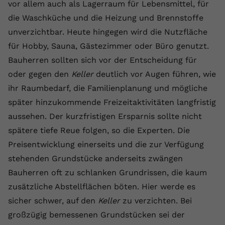
Laufzeit
1 Jahr
vor allem auch als Lagerraum für Lebensmittel, für
Name
Cookie-Informationen anzeigen
_gcl au
Zweck
wiederzuerkennen und statistische
die Waschküche und die Heizung und Brennstoffe
Informationen zur Nutzung der
Dieser Wert speichert Ihre Consent-
Anbieter
Google Ads
Externe Inhalte
Website zu erfassen.
unverzichtbar. Heute hingegen wird die Nutzfläche
Einstellungen. Unter anderem eine
Wir verwenden auf unserer Website externe Inhalte,
für Hobby, Sauna, Gästezimmer oder Büro genutzt.
zufällig generierte ID, für die
Laufzeit
90 Tage
um Ihnen zusätzliche Informationen anzubieten.
Zweck
historische Speicherung Ihrer
Bauherren sollten sich vor der Entscheidung für
vorgenommen Einstellungen, falls der
Wird von Google Ads für das
oder gegen den
Keller
deutlich vor Augen führen, wie
Name
Cookie-Informationen anzeigen
vuid
Webseiten-Betreiber dies eingestellt
Conversion-Tracking verwendet, um
Zweck
ihr Raumbedarf, die Familienplanung und mögliche
hat.
Werbeklicks der Nutzung auf unserer
Anbieter
vimeo.com
später hinzukommende Freizeitaktivitäten langfristig
Website zuzuordnen.
aussehen. Der kurzfristigen Ersparnis sollte nicht
Laufzeit
2 Jahre
Name
fe_typo_user
spätere tiefe Reue folgen, so die Experten. Die
Vimeo installiert dieses Cookie, um
Preisentwicklung einerseits und die zur Verfügung
Anbieter
VPB.de
Tracking-Informationen zu sammeln,
stehenden Grundstücke anderseits zwängen
Zweck
indem es eine eindeutige ID zum
Laufzeit
Session
Bauherren oft zu schlanken Grundrissen, die kaum
Einbetten von Videos auf der Website
setzt.
zusätzliche Abstellflächen böten. Hier werde es
Dieses Cookie wird verwendet, um die
Zweck
Speicherung von
sicher schwer, auf den
Keller
zu verzichten. Bei
Benutzereinstellungen zu ermöglichen.
großzügig bemessenen Grundstücken sei der
Name
CONSENT