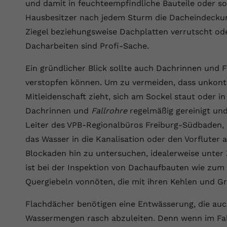
Wir verwenden auf unserer Website externe Inhalte, um Ihnen
und damit in feuchteempfindliche Bauteile oder so
generierte ID, für die historische
Laufzeit
90 Tage
Zweck
zusätzliche Informationen anzubieten.
Speicherung Ihrer vorgenommen
Hausbesitzer nach jedem Sturm die Dacheindeckun
Einstellungen, falls der Webseiten-Betreiber
Wird von Google Ads für das Conversion-
Ziegel beziehungsweise Dachplatten verrutscht od
Name
Cookie-Informationen anzeigen
vuid
dies eingestellt hat.
Zweck
Tracking verwendet, um Werbeklicks der
Dacharbeiten sind Profi-Sache.
Nutzung auf unserer Website zuzuordnen.
Anbieter
vimeo.com
Ein gründlicher Blick sollte auch Dachrinnen und Fa
Name
fe_typo_user
Laufzeit
2 Jahre
verstopfen können. Um zu vermeiden, dass unkontr
Anbieter
VPB.de
Mitleidenschaft zieht, sich am Sockel staut oder i
Vimeo installiert dieses Cookie, um
Tracking-Informationen zu sammeln, indem
Dachrinnen und
Fallrohre
regelmäßig gereinigt und 
Laufzeit
Session
Zweck
es eine eindeutige ID zum Einbetten von
Leiter des VPB-Regionalbüros Freiburg-Südbaden, 
Videos auf der Website setzt.
Dieses Cookie wird verwendet, um die
das Wasser in die Kanalisation oder den Vorfluter a
Zweck
Speicherung von Benutzereinstellungen zu
Blockaden hin zu untersuchen, idealerweise unter 
ermöglichen.
Name
CONSENT
ist bei der Inspektion von Dachaufbauten wie zum
Quergiebeln vonnöten, die mit ihren Kehlen und Gr
Anbieter
youtube.com
Flachdächer benötigen eine Entwässerung, die auch
Laufzeit
2 Jahre
Wassermengen rasch abzuleiten. Denn wenn im Fall