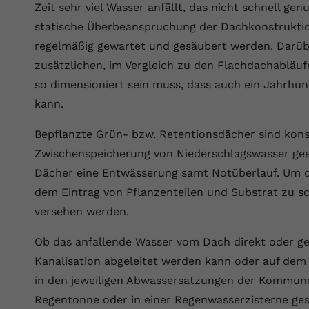
YouTube setzt dieses Cookie über
Zeit sehr viel Wasser anfällt, das nicht schnell ge
Zweck
eingebettete YouTube-Videos und registriert
statische Überbeanspruchung der Dachkonstrukti
anonyme statistische Daten.
regelmäßig gewartet und gesäubert werden. Darübe
zusätzlichen, im Vergleich zu den Flachdachabläu
Name
yt-remote-device-id
so dimensioniert sein muss, dass auch ein Jahrhu
kann.
Anbieter
Youtube.com
Bepflanzte Grün- bzw. Retentionsdächer sind kon
Laufzeit
Session
Zwischenspeicherung von Niederschlagswasser gee
YouTube setzt diesen Cookie, um die
Dächer eine Entwässerung samt Notüberlauf. Um 
Videopräferenzen des Benutzers zu
Zweck
dem Eintrag von Pflanzenteilen und Substrat zu sc
speichern, der eingebettete YouTube-Videos
versehen werden.
verwendet.
Ob das anfallende Wasser vom Dach direkt oder ge
Name
yt.innertube::requests
Kanalisation abgeleitet werden kann oder auf dem
in den jeweiligen Abwassersatzungen der Kommunen
Anbieter
youtube.com
Regentonne oder in einer Regenwasserzisterne gesp