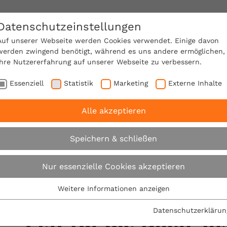
Datenschutzeinstellungen
SACHVERSTÄNDIGE FINDEN!
Auf unserer Webseite werden Cookies verwendet. Einige davon
werden zwingend benötigt, während es uns andere ermöglichen,
Ihre Nutzererfahrung auf unserer Webseite zu verbessern.
e Mitgliedschaft
Über den VPB
Ratgeber
Essenziell
Statistik
Marketing
Externe Inhalte
Alle akzeptieren
ittwoch
Noch ganz dicht? Jetzt ist höchste Zeit für d
Speichern & schließen
Expertentipp am Mittwoch
Nur essenzielle Cookies akzeptieren
Weitere Informationen anzeigen
Noch ganz dicht? Je
Essenziell
Essenzielle Cookies werden für grundlegende Funktionen der
Datenschutzerklärun
Zeit für die Dach-I
Webseite benötigt. Dadurch ist gewährleistet, dass die