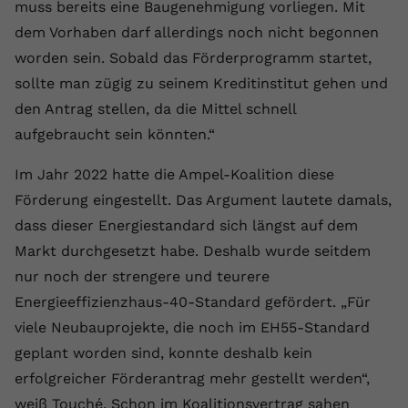
muss bereits eine Baugenehmigung vorliegen. Mit
Anbieter
youtube.com
dem Vorhaben darf allerdings noch nicht begonnen
worden sein. Sobald das Förderprogramm startet,
Laufzeit
2 Jahre
sollte man zügig zu seinem Kreditinstitut gehen und
YouTube setzt dieses Cookie über
den Antrag stellen, da die Mittel schnell
Zweck
eingebettete YouTube-Videos und
aufgebraucht sein könnten.“
registriert anonyme statistische Daten.
Im Jahr 2022 hatte die Ampel-Koalition diese
Förderung eingestellt. Das Argument lautete damals,
Name
yt-remote-device-id
dass dieser Energiestandard sich längst auf dem
Anbieter
Youtube.com
Markt durchgesetzt habe. Deshalb wurde seitdem
nur noch der strengere und teurere
Laufzeit
Session
Energieeffizienzhaus-40-Standard gefördert. „Für
YouTube setzt diesen Cookie, um die
viele Neubauprojekte, die noch im EH55-Standard
Videopräferenzen des Benutzers zu
Zweck
geplant worden sind, konnte deshalb kein
speichern, der eingebettete YouTube-
erfolgreicher Förderantrag mehr gestellt werden“,
Videos verwendet.
weiß Touché. Schon im Koalitionsvertrag sahen