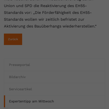
Union und SPD die Reaktivierung des EH55-
Name
yt.innertube::requests
Standards vor: „Die Förderfähigkeit des EH55-
Anbieter
youtube.com
Standards wollen wir zeitlich befristet zur
Aktivierung des Bauüberhangs wiederherstellen.“
Laufzeit
Session
Dieser von YouTube gesetzte Cookie
Zurück
registriert eine eindeutige ID, um
Zweck
Daten darüber zu speichern, welche
Videos von YouTube der Nutzer
gesehen hat.
Presseportal
Name
yt.innertube::nextId
Bildarchiv
Anbieter
Youtube.com
Serviceartikel
Laufzeit
Session
Expertentipp am Mittwoch
Dieser von YouTube gesetzte Cookie