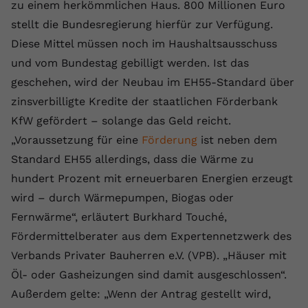
Laufzeit
1 Jahr
zu einem herkömmlichen Haus. 800 Millionen Euro
Name
Cookie-Informationen anzeigen
_gcl au
Zweck
wiederzuerkennen und statistische
stellt die Bundesregierung hierfür zur Verfügung.
Informationen zur Nutzung der
Dieser Wert speichert Ihre Consent-
Anbieter
Google Ads
Externe Inhalte
Website zu erfassen.
Diese Mittel müssen noch im Haushaltsausschuss
Einstellungen. Unter anderem eine
Wir verwenden auf unserer Website externe Inhalte,
und vom Bundestag gebilligt werden. Ist das
zufällig generierte ID, für die
Laufzeit
90 Tage
um Ihnen zusätzliche Informationen anzubieten.
Zweck
historische Speicherung Ihrer
geschehen, wird der Neubau im EH55-Standard über
vorgenommen Einstellungen, falls der
Wird von Google Ads für das
zinsverbilligte Kredite der staatlichen Förderbank
Name
Cookie-Informationen anzeigen
vuid
Webseiten-Betreiber dies eingestellt
Conversion-Tracking verwendet, um
Zweck
KfW gefördert – solange das Geld reicht.
hat.
Werbeklicks der Nutzung auf unserer
Anbieter
vimeo.com
„Voraussetzung für eine
Website zuzuordnen.
Förderung
ist neben dem
Standard EH55 allerdings, dass die Wärme zu
Laufzeit
2 Jahre
Name
fe_typo_user
hundert Prozent mit erneuerbaren Energien erzeugt
Vimeo installiert dieses Cookie, um
wird – durch Wärmepumpen, Biogas oder
Anbieter
VPB.de
Tracking-Informationen zu sammeln,
Fernwärme“, erläutert Burkhard Touché,
Zweck
indem es eine eindeutige ID zum
Laufzeit
Session
Fördermittelberater aus dem Expertennetzwerk des
Einbetten von Videos auf der Website
setzt.
Verbands Privater Bauherren e.V. (VPB). „Häuser mit
Dieses Cookie wird verwendet, um die
Zweck
Speicherung von
Öl- oder Gasheizungen sind damit ausgeschlossen“.
Benutzereinstellungen zu ermöglichen.
Außerdem gelte: „Wenn der Antrag gestellt wird,
Name
CONSENT