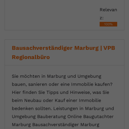
registriert eine eindeutige ID, um
Relevan
Zweck
Daten darüber zu speichern, welche
Videos von YouTube der Nutzer
z:
gesehen hat.
100%
Name
yt-remote-connected-devices
Bausachverständiger Marburg | VPB
Anbieter
Youtube.com
Regionalbüro
Laufzeit
Session
Sie möchten in Marburg und Umgebung
YouTube setzt diesen Cookie, um die
bauen, sanieren oder eine Immobilie kaufen?
Videopräferenzen des Nutzers zu
Zweck
speichern, der eingebettete YouTube-
Hier finden Sie Tipps und Hinweise, was Sie
Videos verwendet.
beim Neubau oder Kauf einer Immobilie
bedenken sollten. Leistungen in Marburg und
Umgebung Bauberatung Online Baugutachter
Marburg Bausachverständiger Marburg