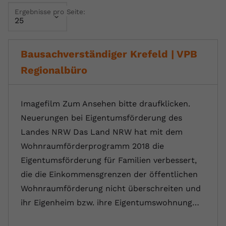
Ergebnisse pro Seite:
Name
yt.innertube::requests
Anbieter
youtube.com
Bausachverständiger Krefeld | VPB
Laufzeit
Session
Regionalbüro
Dieser von YouTube gesetzte Cookie
registriert eine eindeutige ID, um
Zweck
Daten darüber zu speichern, welche
Imagefilm Zum Ansehen bitte draufklicken.
Videos von YouTube der Nutzer
Neuerungen bei Eigentumsförderung des
gesehen hat.
Landes NRW Das Land NRW hat mit dem
Wohnraumförderprogramm 2018 die
Name
yt.innertube::nextId
Eigentumsförderung für Familien verbessert,
die die Einkommensgrenzen der öffentlichen
Anbieter
Youtube.com
Wohnraumförderung nicht überschreiten und
Laufzeit
Session
ihr Eigenheim bzw. ihre Eigentumswohnung…
Dieser von YouTube gesetzte Cookie