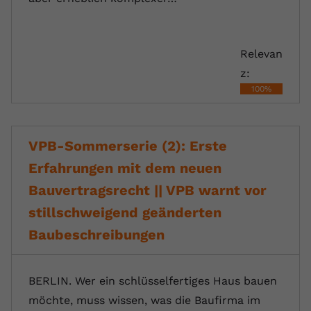
registriert eine eindeutige ID, um
Zweck
Daten darüber zu speichern, welche
Videos von YouTube der Nutzer
Relevan
gesehen hat.
z:
100%
Name
yt-remote-connected-devices
Anbieter
Youtube.com
VPB-Sommerserie (2): Erste
Laufzeit
Session
Erfahrungen mit dem neuen
Bauvertragsrecht || VPB warnt vor
YouTube setzt diesen Cookie, um die
Videopräferenzen des Nutzers zu
stillschweigend geänderten
Zweck
speichern, der eingebettete YouTube-
Baubeschreibungen
Videos verwendet.
BERLIN. Wer ein schlüsselfertiges Haus bauen
möchte, muss wissen, was die Baufirma im