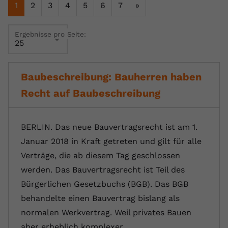
1
2
3
4
5
6
7
»
Name
yt.innertube::requests
Ergebnisse pro Seite:
Anbieter
youtube.com
Laufzeit
Session
Baubeschreibung: Bauherren haben
Dieser von YouTube gesetzte Cookie
Recht auf Baubeschreibung
registriert eine eindeutige ID, um
Zweck
Daten darüber zu speichern, welche
Videos von YouTube der Nutzer
gesehen hat.
BERLIN. Das neue Bauvertragsrecht ist am 1.
Januar 2018 in Kraft getreten und gilt für alle
Verträge, die ab diesem Tag geschlossen
Name
yt.innertube::nextId
werden. Das Bauvertragsrecht ist Teil des
Anbieter
Youtube.com
Bürgerlichen Gesetzbuchs (BGB). Das BGB
behandelte einen Bauvertrag bislang als
Laufzeit
Session
normalen Werkvertrag. Weil privates Bauen
Dieser von YouTube gesetzte Cookie
aber erheblich komplexer…