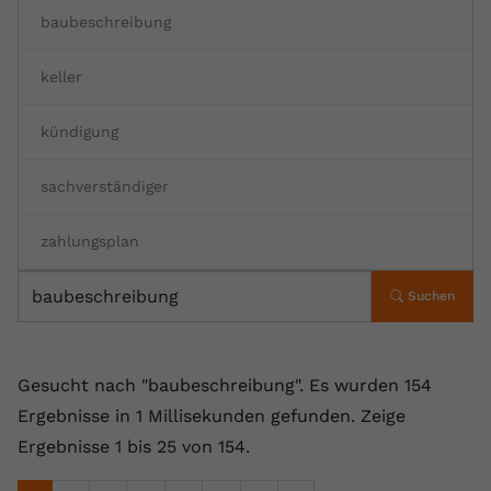
baubeschreibung
Anbieter
youtube.com
Laufzeit
2 Jahre
keller
YouTube setzt dieses Cookie über
kündigung
Zweck
eingebettete YouTube-Videos und
registriert anonyme statistische Daten.
sachverständiger
Name
yt-remote-device-id
zahlungsplan
Anbieter
Youtube.com
Suchen
Laufzeit
Session
YouTube setzt diesen Cookie, um die
Gesucht nach "baubeschreibung".
Es wurden 154
Videopräferenzen des Benutzers zu
Ergebnisse in 1 Millisekunden gefunden.
Zeige
Zweck
speichern, der eingebettete YouTube-
Ergebnisse 1 bis 25 von 154.
Videos verwendet.