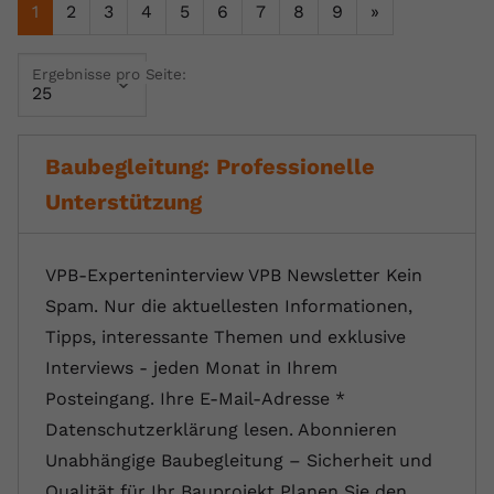
1
2
3
4
5
6
7
8
9
»
Name
yt.innertube::requests
Ergebnisse pro Seite:
Anbieter
youtube.com
Laufzeit
Session
Baubegleitung: Professionelle
Dieser von YouTube gesetzte Cookie
Unterstützung
registriert eine eindeutige ID, um
Zweck
Daten darüber zu speichern, welche
Videos von YouTube der Nutzer
gesehen hat.
VPB-Experteninterview VPB Newsletter Kein
Spam. Nur die aktuellesten Informationen,
Tipps, interessante Themen und exklusive
Name
yt.innertube::nextId
Interviews - jeden Monat in Ihrem
Anbieter
Youtube.com
Posteingang. Ihre E-Mail-Adresse *
Datenschutzerklärung lesen. Abonnieren
Laufzeit
Session
Unabhängige Baubegleitung – Sicherheit und
Dieser von YouTube gesetzte Cookie
Qualität für Ihr Bauprojekt Planen Sie den…