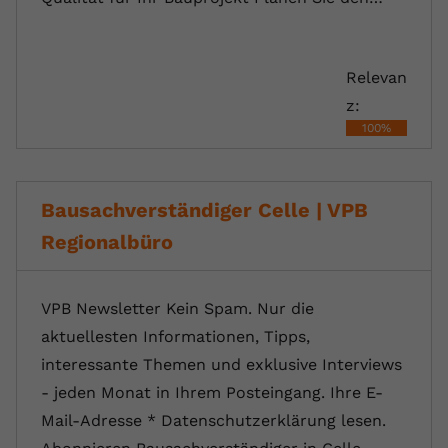
registriert eine eindeutige ID, um
Zweck
Daten darüber zu speichern, welche
Videos von YouTube der Nutzer
Relevan
gesehen hat.
z:
100%
Name
yt-remote-connected-devices
Anbieter
Youtube.com
Bausachverständiger Celle | VPB
Laufzeit
Session
Regionalbüro
YouTube setzt diesen Cookie, um die
Videopräferenzen des Nutzers zu
Zweck
VPB Newsletter Kein Spam. Nur die
speichern, der eingebettete YouTube-
aktuellesten Informationen, Tipps,
Videos verwendet.
interessante Themen und exklusive Interviews
- jeden Monat in Ihrem Posteingang. Ihre E-
Mail-Adresse * Datenschutzerklärung lesen.