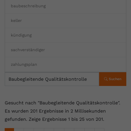
baubeschreibung
Anbieter
youtube.com
Laufzeit
2 Jahre
keller
YouTube setzt dieses Cookie über
kündigung
Zweck
eingebettete YouTube-Videos und
registriert anonyme statistische Daten.
sachverständiger
Name
yt-remote-device-id
zahlungsplan
Anbieter
Youtube.com
Suchen
Laufzeit
Session
YouTube setzt diesen Cookie, um die
Gesucht nach "Baubegleitende Qualitätskontrolle".
Videopräferenzen des Benutzers zu
Es wurden 201 Ergebnisse in 2 Millisekunden
Zweck
speichern, der eingebettete YouTube-
gefunden.
Zeige Ergebnisse 1 bis 25 von 201.
Videos verwendet.