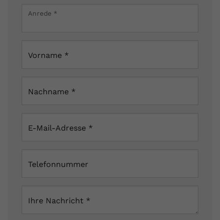
×
Anrede
*
Via Stazione 1 21025 Comerio VA Italien
Vorname
*
Nachname
*
E-Mail-Adresse
*
Telefonnummer
Ihre Nachricht
*