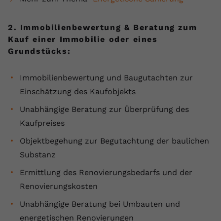
Name
yt.innertube::requests
2. Immobilienbewertung & Beratung zum
Anbieter
youtube.com
Kauf einer Immobilie oder eines
Grundstücks:
Laufzeit
Session
Immobilienbewertung und Baugutachten zur
Dieser von YouTube gesetzte Cookie
registriert eine eindeutige ID, um
Einschätzung des Kaufobjekts
Zweck
Daten darüber zu speichern, welche
Unabhängige Beratung zur Überprüfung des
Videos von YouTube der Nutzer
gesehen hat.
Kaufpreises
Objektbegehung zur Begutachtung der baulichen
Name
yt.innertube::nextId
Substanz
Ermittlung des Renovierungsbedarfs und der
Anbieter
Youtube.com
Renovierungskosten
Laufzeit
Session
Unabhängige Beratung bei Umbauten und
energetischen Renovierungen
Dieser von YouTube gesetzte Cookie