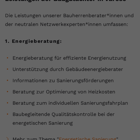
Anbieter
youtube.com
Die ⁠Leistungen unserer Bauherrenberater*innen und
Laufzeit
2 Jahre
der neutralen Netzwerkexperten*innen umfassen:
YouTube setzt dieses Cookie über
1. Energieberatung:
Zweck
eingebettete YouTube-Videos und
registriert anonyme statistische Daten.
Energieberatung für effiziente Energienutzung
Name
yt-remote-device-id
Unterstützung durch Gebäudeenergieberater
Informationen zu Sanierungsförderungen
Anbieter
Youtube.com
Beratung zur Optimierung von Heizkosten
Laufzeit
Session
Beratung zum individuellen Sanierungsfahrplan
YouTube setzt diesen Cookie, um die
Baubegleitende Qualitätskontrolle bei der
Videopräferenzen des Benutzers zu
Zweck
energetischen Sanierung
speichern, der eingebettete YouTube-
Videos verwendet.
Mehr zum Thema "
Energetische Sanierung
"