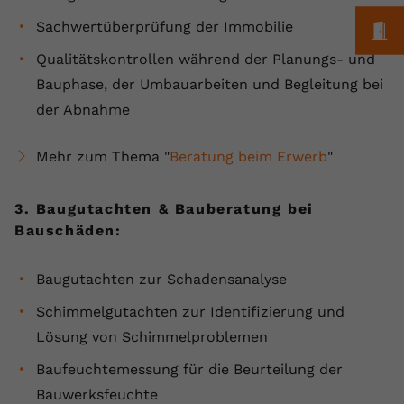
registriert eine eindeutige ID, um
Sachwertüberprüfung der Immobilie
M
Zweck
Daten darüber zu speichern, welche
Videos von YouTube der Nutzer
Qualitätskontrollen während der Planungs- und
gesehen hat.
Bauphase, der Umbauarbeiten und Begleitung bei
der Abnahme
Name
yt-remote-connected-devices
Mehr zum Thema "
Beratung beim Erwerb
"
Anbieter
Youtube.com
3. Baugutachten & Bauberatung bei
Laufzeit
Session
Bauschäden:
YouTube setzt diesen Cookie, um die
Videopräferenzen des Nutzers zu
Zweck
Baugutachten zur Schadensanalyse
speichern, der eingebettete YouTube-
Videos verwendet.
Schimmelgutachten zur Identifizierung und
Lösung von Schimmelproblemen
Baufeuchtemessung für die Beurteilung der
Bauwerksfeuchte