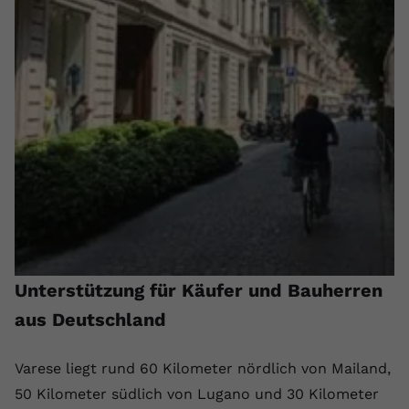
Anbieter
youtube.com
Laufzeit
2 Jahre
YouTube setzt dieses Cookie über
Zweck
eingebettete YouTube-Videos und
registriert anonyme statistische Daten.
Name
yt-remote-device-id
Anbieter
Youtube.com
Laufzeit
Session
Unterstützung für Käufer und Bauherren
aus Deutschland
YouTube setzt diesen Cookie, um die
Videopräferenzen des Benutzers zu
Zweck
speichern, der eingebettete YouTube-
Varese liegt rund 60 Kilometer nördlich von Mailand,
Videos verwendet.
50 Kilometer südlich von Lugano und 30 Kilometer