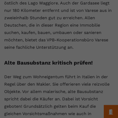
östlich des Lago Maggiore. Auch der Gardasee liegt
Name
yt.innertube::requests
nur 180 Kilometer entfernt und ist von Varese aus in
zweieinhalb Stunden gut zu erreichen. Allen
Anbieter
youtube.com
Deutschen, die in dieser Region eine Immobilie
Laufzeit
Session
suchen, kaufen, bauen, umbauen oder sanieren
möchten, bietet das VPB-Kooperationsbüro Varese
Dieser von YouTube gesetzte Cookie
seine fachliche Unterstützung an.
registriert eine eindeutige ID, um
Zweck
Daten darüber zu speichern, welche
Videos von YouTube der Nutzer
Alte Bausubstanz kritisch prüfen!
gesehen hat.
Der Weg zum Wohneigentum führt in Italien in der
Name
yt.innertube::nextId
Regel über den Makler. Sie offerieren viele reizvolle
Objekte. Vor allem malerische, alte Bausubstanz
Anbieter
Youtube.com
spricht dabei die Käufer an. Dabei ist Vorsicht
Laufzeit
Session
geboten! Grundsätzlich gelten beim Kauf die
M
gleichen Vorsichtsmaßnahmen wie auch in
Dieser von YouTube gesetzte Cookie