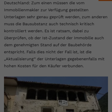
Deutschland: Zum einen müssen die vom
registriert eine eindeutige ID, um
Zweck
Daten darüber zu speichern, welche
Immobilienmakler zur Verfügung gestellten
Videos von YouTube der Nutzer
Unterlagen sehr genau geprüft werden, zum anderen
gesehen hat.
muss die Bausubstanz auch technisch kritisch
kontrolliert werden. Es ist ratsam, dabei zu
Name
yt-remote-connected-devices
überprüfen, ob der Ist-Zustand der Immobilie auch
dem genehmigten Stand auf der Baubehörde
Anbieter
Youtube.com
entspricht. Falls dies nicht der Fall ist, ist die
Laufzeit
Session
„Aktualisierung“ der Unterlagen gegebenenfalls mit
hohen Kosten für den Käufer verbunden.
YouTube setzt diesen Cookie, um die
Videopräferenzen des Nutzers zu
Zweck
speichern, der eingebettete YouTube-
Videos verwendet.