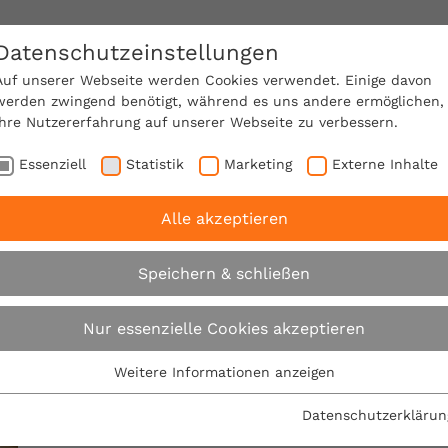
Datenschutzeinstellungen
SACHVERSTÄNDIGE FINDEN!
Auf unserer Webseite werden Cookies verwendet. Einige davon
werden zwingend benötigt, während es uns andere ermöglichen,
Ihre Nutzererfahrung auf unserer Webseite zu verbessern.
e Mitgliedschaft
Über den VPB
Karriere
Essenziell
Statistik
Marketing
Externe Inhalte
Alle akzeptieren
Speichern & schließen
Glossarbegriff
Nur essenzielle Cookies akzeptieren
Weitere Informationen anzeigen
Essenziell
Folgenden Begriff versuchen wir für Sie etwas genau
Essenzielle Cookies werden für grundlegende Funktionen der
Datenschutzerklärun
Webseite benötigt. Dadurch ist gewährleistet, dass die
Arbeit und den damit verbundenen eigenen Anspru