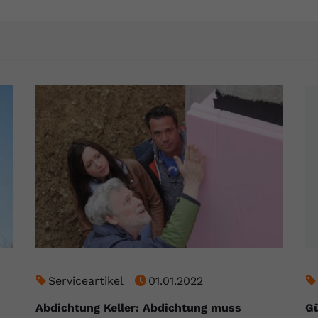
YouTube setzt dieses Cookie über
Zweck
eingebettete YouTube-Videos und registriert
anonyme statistische Daten.
Name
yt-remote-device-id
Anbieter
Youtube.com
Laufzeit
Session
YouTube setzt diesen Cookie, um die
Videopräferenzen des Benutzers zu
Zweck
speichern, der eingebettete YouTube-Videos
verwendet.
Name
yt.innertube::requests
Serviceartikel
01.01.2022
Anbieter
youtube.com
Abdichtung Keller: Abdichtung muss
Gü