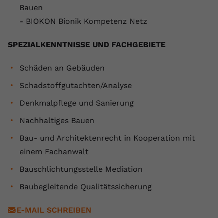
Bauen
Name
yt.innertube::requests
- BIOKON Bionik Kompetenz Netz
Anbieter
youtube.com
SPEZIALKENNTNISSE UND FACHGEBIETE
Laufzeit
Session
Schäden an Gebäuden
Dieser von YouTube gesetzte Cookie
Schadstoffgutachten/Analyse
registriert eine eindeutige ID, um
Zweck
Daten darüber zu speichern, welche
Denkmalpflege und Sanierung
Videos von YouTube der Nutzer
Nachhaltiges Bauen
gesehen hat.
Bau- und Architektenrecht in Kooperation mit
einem Fachanwalt
Name
yt.innertube::nextId
Bauschlichtungsstelle Mediation
Anbieter
Youtube.com
Baubegleitende Qualitätssicherung
Laufzeit
Session
E-MAIL SCHREIBEN
Dieser von YouTube gesetzte Cookie