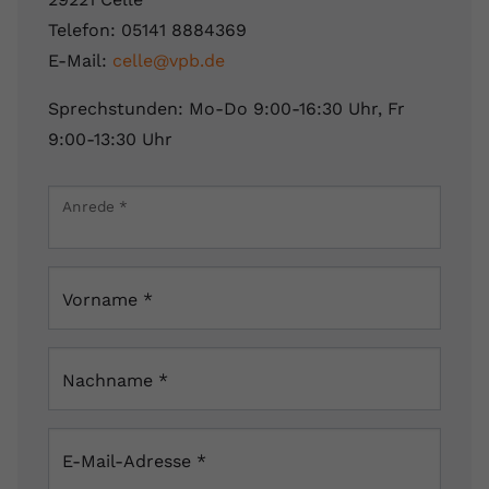
Telefon: 05141 8884369
E-Mail:
celle@vpb.de
Sprechstunden: Mo-Do 9:00-16:30 Uhr, Fr
9:00-13:30 Uhr
Leaflet
|
Map data ©
OpenStreetMap
contributors
×
Anrede
*
Blumlage 116, 29221 Celle, Deutschland
Vorname
*
Nachname
*
E-Mail-Adresse
*