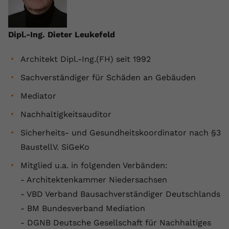
Anbieter
youtube.com
Dipl.-Ing. Dieter Leukefeld
Laufzeit
2 Jahre
YouTube setzt dieses Cookie über
Architekt Dipl.-Ing.(FH) seit 1992
Zweck
eingebettete YouTube-Videos und
Sachverständiger für Schäden an Gebäuden
registriert anonyme statistische Daten.
Mediator
Name
yt-remote-device-id
Nachhaltigkeitsauditor
Sicherheits- und Gesundheitskoordinator nach §3
Anbieter
Youtube.com
BaustellV. SiGeKo
Laufzeit
Session
Mitglied u.a. in folgenden Verbänden:
YouTube setzt diesen Cookie, um die
- Architektenkammer Niedersachsen
Videopräferenzen des Benutzers zu
- VBD Verband Bausachverständiger Deutschlands
Zweck
speichern, der eingebettete YouTube-
- BM Bundesverband Mediation
Videos verwendet.
- DGNB Deutsche Gesellschaft für Nachhaltiges