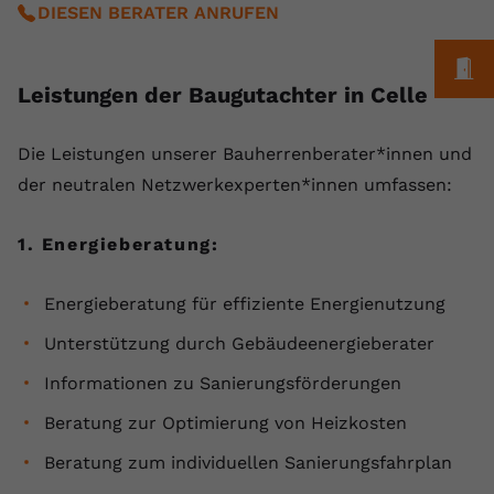
DIESEN BERATER ANRUFEN
registriert eine eindeutige ID, um
Zweck
Daten darüber zu speichern, welche
M
Videos von YouTube der Nutzer
gesehen hat.
Leistungen der Baugutachter in Celle
Die ⁠Leistungen unserer Bauherrenberater*innen und
Name
yt-remote-connected-devices
der neutralen Netzwerkexperten*innen umfassen:
Anbieter
Youtube.com
1. Energieberatung:
Laufzeit
Session
YouTube setzt diesen Cookie, um die
Energieberatung für effiziente Energienutzung
Videopräferenzen des Nutzers zu
Zweck
Unterstützung durch Gebäudeenergieberater
speichern, der eingebettete YouTube-
Videos verwendet.
Informationen zu Sanierungsförderungen
Beratung zur Optimierung von Heizkosten
Beratung zum individuellen Sanierungsfahrplan