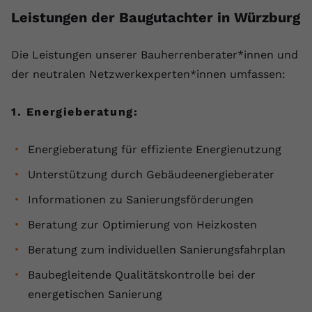
Leistungen der Baugutachter in Würzburg
Name
yt.innertube::requests
Anbieter
youtube.com
Die ⁠Leistungen unserer Bauherrenberater*innen und
der neutralen Netzwerkexperten*innen umfassen:
Laufzeit
Session
1. Energieberatung:
Dieser von YouTube gesetzte Cookie
registriert eine eindeutige ID, um
Zweck
Daten darüber zu speichern, welche
Energieberatung für effiziente Energienutzung
Videos von YouTube der Nutzer
gesehen hat.
Unterstützung durch Gebäudeenergieberater
Informationen zu Sanierungsförderungen
Name
yt.innertube::nextId
Beratung zur Optimierung von Heizkosten
Anbieter
Youtube.com
Beratung zum individuellen Sanierungsfahrplan
Baubegleitende Qualitätskontrolle bei der
Laufzeit
Session
energetischen Sanierung
Dieser von YouTube gesetzte Cookie