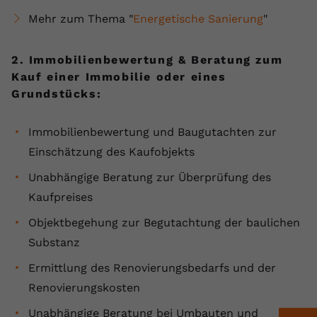
registriert eine eindeutige ID, um
Mehr zum Thema "
Energetische Sanierung
"
Zweck
Daten darüber zu speichern, welche
Videos von YouTube der Nutzer
gesehen hat.
2. Immobilienbewertung & Beratung zum
Kauf einer Immobilie oder eines
Grundstücks:
Name
yt-remote-connected-devices
Immobilienbewertung und Baugutachten zur
Anbieter
Youtube.com
Einschätzung des Kaufobjekts
Laufzeit
Session
Unabhängige Beratung zur Überprüfung des
YouTube setzt diesen Cookie, um die
Kaufpreises
Videopräferenzen des Nutzers zu
Zweck
Objektbegehung zur Begutachtung der baulichen
speichern, der eingebettete YouTube-
Videos verwendet.
Substanz
Ermittlung des Renovierungsbedarfs und der
Renovierungskosten
Unabhängige Beratung bei Umbauten und