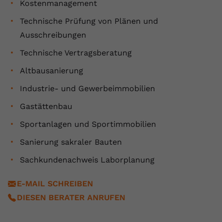
Kostenmanagement
Anbieter
youtube.com
Technische Prüfung von Plänen und
Laufzeit
2 Jahre
Ausschreibungen
Technische Vertragsberatung
YouTube setzt dieses Cookie über
Zweck
eingebettete YouTube-Videos und
Altbausanierung
registriert anonyme statistische Daten.
Industrie- und Gewerbeimmobilien
Gastättenbau
Name
yt-remote-device-id
Sportanlagen und Sportimmobilien
Anbieter
Youtube.com
Sanierung sakraler Bauten
Laufzeit
Session
Sachkundenachweis Laborplanung
YouTube setzt diesen Cookie, um die
E-MAIL SCHREIBEN
Videopräferenzen des Benutzers zu
Zweck
speichern, der eingebettete YouTube-
DIESEN BERATER ANRUFEN
Videos verwendet.