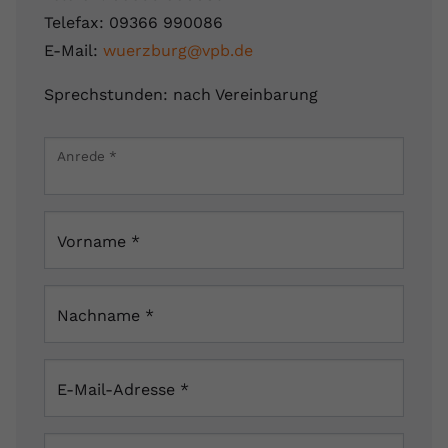
Telefax: 09366 990086
E-Mail:
wuerzburg@vpb.de
Sprechstunden: nach Vereinbarung
Leaflet
|
Map data ©
OpenStreetMap
contributors
×
Anrede
*
Kister Straße 15, 97271 Kleinrinderfeld, Deutschland
Vorname
*
Nachname
*
E-Mail-Adresse
*