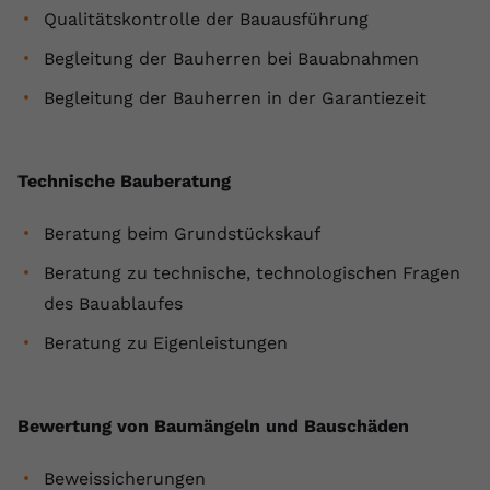
Qualitätskontrolle der Bauausführung
Anbieter
youtube.com
Begleitung der Bauherren bei Bauabnahmen
Laufzeit
2 Jahre
Begleitung der Bauherren in der Garantiezeit
YouTube setzt dieses Cookie über
Zweck
eingebettete YouTube-Videos und
registriert anonyme statistische Daten.
Technische Bauberatung
Beratung beim Grundstückskauf
Name
yt-remote-device-id
Beratung zu technische, technologischen Fragen
Anbieter
Youtube.com
des Bauablaufes
Laufzeit
Session
Beratung zu Eigenleistungen
YouTube setzt diesen Cookie, um die
Videopräferenzen des Benutzers zu
Zweck
Bewertung von Baumängeln und Bauschäden
speichern, der eingebettete YouTube-
Videos verwendet.
Beweissicherungen