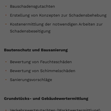
Bauschadensgutachten
Name
yt.innertube::requests
Erstellung von Konzepten zur Schadensbehebung
Anbieter
youtube.com
Kostenermittlung der notwendigen Arbeiten zur
Laufzeit
Session
Schadensbeseitigung
Dieser von YouTube gesetzte Cookie
registriert eine eindeutige ID, um
Bautenschutz und Bausanierung
Zweck
Daten darüber zu speichern, welche
Videos von YouTube der Nutzer
gesehen hat.
Bewertung von Feuchteschäden
Bewertung von Schimmelschäden
Name
yt.innertube::nextId
Sanierungsvorschläge
Anbieter
Youtube.com
Grundstücks- und Gebäudewertermittlung
Laufzeit
Session
Dieser von YouTube gesetzte Cookie
Verkehrswertgutachten (Marktwertermittlung)