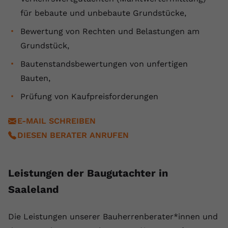
registriert eine eindeutige ID, um
für bebaute und unbebaute Grundstücke,
Zweck
Daten darüber zu speichern, welche
Videos von YouTube der Nutzer
Bewertung von Rechten und Belastungen am
gesehen hat.
Grundstück,
Bautenstandsbewertungen von unfertigen
Name
yt-remote-connected-devices
Bauten,
Anbieter
Youtube.com
Prüfung von Kaufpreisforderungen
Laufzeit
Session
E-MAIL SCHREIBEN
DIESEN BERATER ANRUFEN
YouTube setzt diesen Cookie, um die
Videopräferenzen des Nutzers zu
Zweck
speichern, der eingebettete YouTube-
Leistungen der Baugutachter in
Videos verwendet.
Saaleland
Die ⁠Leistungen unserer Bauherrenberater*innen und