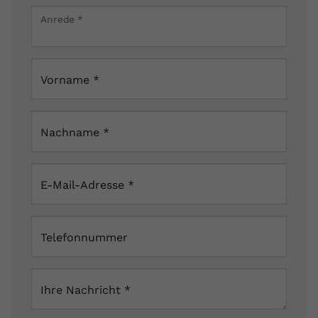
×
Anrede
*
Zeigerheimer Str. 19, 07407 Rudolstadt,
Deutschland
Vorname
*
Nachname
*
E-Mail-Adresse
*
Telefonnummer
Ihre Nachricht
*