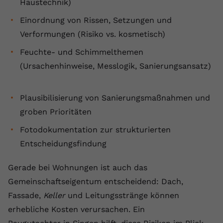
Haustechnik)
registriert eine eindeutige ID, um
Zweck
Daten darüber zu speichern, welche
Einordnung von Rissen, Setzungen und
Videos von YouTube der Nutzer
Verformungen (Risiko vs. kosmetisch)
gesehen hat.
Feuchte- und Schimmelthemen
(Ursachenhinweise, Messlogik, Sanierungsansatz)
Name
yt-remote-connected-devices
Anbieter
Youtube.com
Plausibilisierung von Sanierungsmaßnahmen und
groben Prioritäten
Laufzeit
Session
Fotodokumentation zur strukturierten
YouTube setzt diesen Cookie, um die
Entscheidungsfindung
Videopräferenzen des Nutzers zu
Zweck
speichern, der eingebettete YouTube-
Gerade bei Wohnungen ist auch das
Videos verwendet.
Gemeinschaftseigentum entscheidend: Dach,
Fassade,
Keller
und Leitungsstränge können
erhebliche Kosten verursachen. Ein