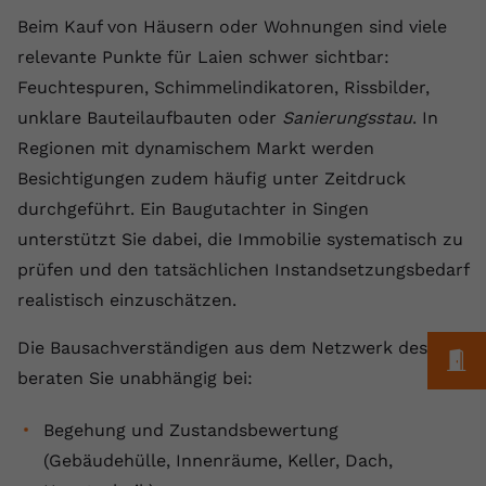
Beim Kauf von Häusern oder Wohnungen sind viele
Name
yt.innertube::requests
relevante Punkte für Laien schwer sichtbar:
Anbieter
youtube.com
Feuchtespuren, Schimmelindikatoren, Rissbilder,
unklare Bauteilaufbauten oder
Sanierungsstau
. In
Laufzeit
Session
Regionen mit dynamischem Markt werden
Dieser von YouTube gesetzte Cookie
Besichtigungen zudem häufig unter Zeitdruck
registriert eine eindeutige ID, um
durchgeführt. Ein Baugutachter in Singen
Zweck
Daten darüber zu speichern, welche
unterstützt Sie dabei, die Immobilie systematisch zu
Videos von YouTube der Nutzer
prüfen und den tatsächlichen Instandsetzungsbedarf
gesehen hat.
realistisch einzuschätzen.
Name
yt.innertube::nextId
Die Bausachverständigen aus dem Netzwerk des VPB
M
beraten Sie unabhängig bei:
Anbieter
Youtube.com
Begehung und Zustandsbewertung
Laufzeit
Session
(Gebäudehülle, Innenräume, Keller, Dach,
Dieser von YouTube gesetzte Cookie