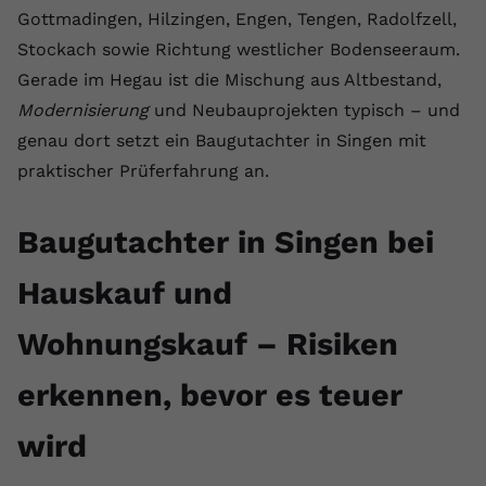
Gottmadingen, Hilzingen, Engen, Tengen, Radolfzell,
Anbieter
youtube.com
Stockach sowie Richtung westlicher Bodenseeraum.
Laufzeit
2 Jahre
Gerade im Hegau ist die Mischung aus Altbestand,
Modernisierung
und Neubauprojekten typisch – und
YouTube setzt dieses Cookie über
genau dort setzt ein Baugutachter in Singen mit
Zweck
eingebettete YouTube-Videos und
registriert anonyme statistische Daten.
praktischer Prüferfahrung an.
Baugutachter in Singen bei
Name
yt-remote-device-id
Hauskauf und
Anbieter
Youtube.com
Laufzeit
Session
Wohnungskauf – Risiken
YouTube setzt diesen Cookie, um die
erkennen, bevor es teuer
Videopräferenzen des Benutzers zu
Zweck
speichern, der eingebettete YouTube-
wird
Videos verwendet.