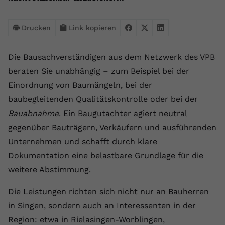
Laufzeit
1 Jahr
Name
Cookie-Informationen anzeigen
_gcl au
Zweck
wiederzuerkennen und statistische
Informationen zur Nutzung der
Dieser Wert speichert Ihre Consent-
Anbieter
Google Ads
Drucken
Link kopieren
Externe Inhalte
Website zu erfassen.
Einstellungen. Unter anderem eine
Wir verwenden auf unserer Website externe Inhalte,
zufällig generierte ID, für die
Laufzeit
90 Tage
um Ihnen zusätzliche Informationen anzubieten.
Die Bausachverständigen aus dem Netzwerk des VPB
Zweck
historische Speicherung Ihrer
vorgenommen Einstellungen, falls der
Wird von Google Ads für das
beraten Sie unabhängig – zum Beispiel bei der
Name
Cookie-Informationen anzeigen
vuid
Webseiten-Betreiber dies eingestellt
Conversion-Tracking verwendet, um
Einordnung von Baumängeln, bei der
Zweck
hat.
Werbeklicks der Nutzung auf unserer
Anbieter
vimeo.com
baubegleitenden Qualitätskontrolle oder bei der
Website zuzuordnen.
Bauabnahme
. Ein Baugutachter agiert neutral
Laufzeit
2 Jahre
Name
fe_typo_user
gegenüber Bauträgern, Verkäufern und ausführenden
Vimeo installiert dieses Cookie, um
Unternehmen und schafft durch klare
Anbieter
VPB.de
Tracking-Informationen zu sammeln,
Dokumentation eine belastbare Grundlage für die
Zweck
indem es eine eindeutige ID zum
Laufzeit
Session
weitere Abstimmung.
Einbetten von Videos auf der Website
setzt.
Dieses Cookie wird verwendet, um die
Die Leistungen richten sich nicht nur an Bauherren
Zweck
Speicherung von
in Singen, sondern auch an Interessenten in der
Benutzereinstellungen zu ermöglichen.
Name
CONSENT
Region: etwa in Rielasingen-Worblingen,